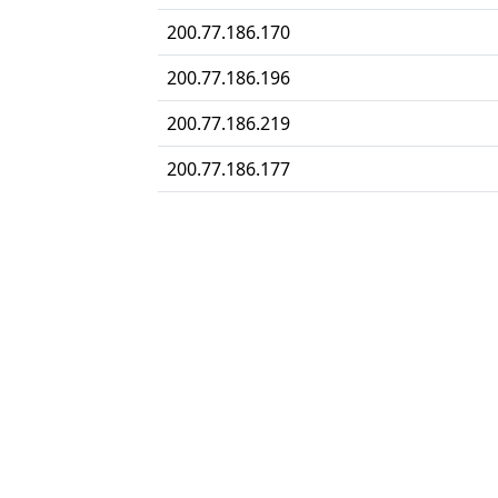
200.77.186.170
200.77.186.196
200.77.186.219
200.77.186.177