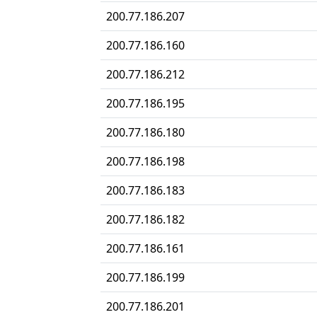
200.77.186.207
200.77.186.160
200.77.186.212
200.77.186.195
200.77.186.180
200.77.186.198
200.77.186.183
200.77.186.182
200.77.186.161
200.77.186.199
200.77.186.201