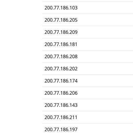
200.77.186.103
200.77.186.205
200.77.186.209
200.77.186.181
200.77.186.208
200.77.186.202
200.77.186.174
200.77.186.206
200.77.186.143
200.77.186.211
200.77.186.197