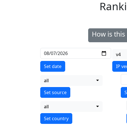
Ranki
How is thi
v4
Set date
IP ve
all
S
all