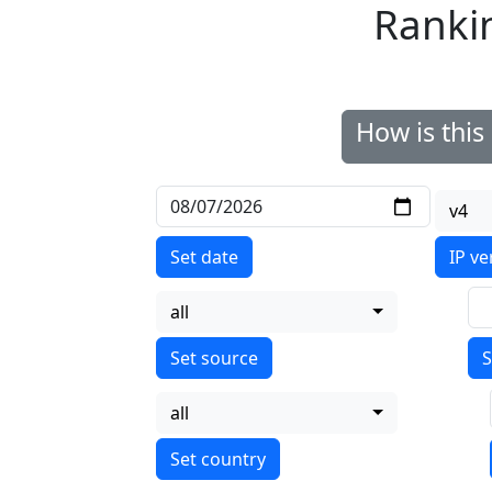
Ranki
How is thi
v4
Set date
IP ve
all
S
all