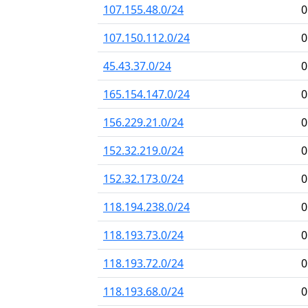
107.155.48.0/24
0
107.150.112.0/24
0
45.43.37.0/24
0
165.154.147.0/24
0
156.229.21.0/24
0
152.32.219.0/24
0
152.32.173.0/24
0
118.194.238.0/24
0
118.193.73.0/24
0
118.193.72.0/24
0
118.193.68.0/24
0