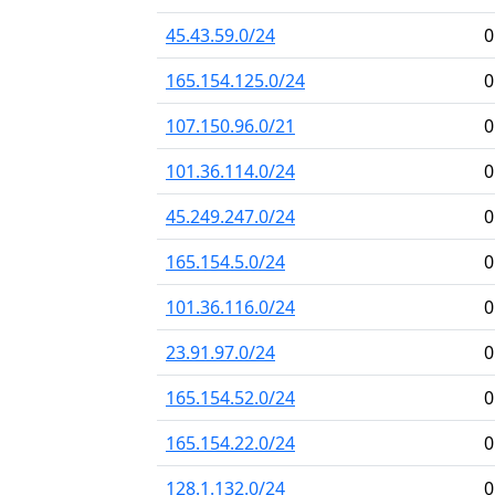
45.43.59.0/24
0
165.154.125.0/24
0
107.150.96.0/21
0
101.36.114.0/24
0
45.249.247.0/24
0
165.154.5.0/24
0
101.36.116.0/24
0
23.91.97.0/24
0
165.154.52.0/24
0
165.154.22.0/24
0
128.1.132.0/24
0