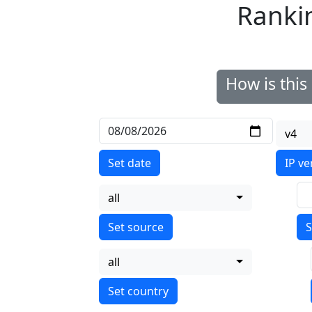
Ranki
How is thi
v4
Set date
IP ve
all
S
all