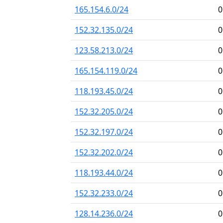
165.154.6.0/24
0
152.32.135.0/24
0
123.58.213.0/24
0
165.154.119.0/24
0
118.193.45.0/24
0
152.32.205.0/24
0
152.32.197.0/24
0
152.32.202.0/24
0
118.193.44.0/24
0
152.32.233.0/24
0
128.14.236.0/24
0