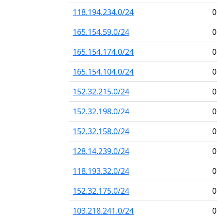
118.194.234.0/24
0
165.154.59.0/24
0
165.154.174.0/24
0
165.154.104.0/24
0
152.32.215.0/24
0
152.32.198.0/24
0
152.32.158.0/24
0
128.14.239.0/24
0
118.193.32.0/24
0
152.32.175.0/24
0
103.218.241.0/24
0