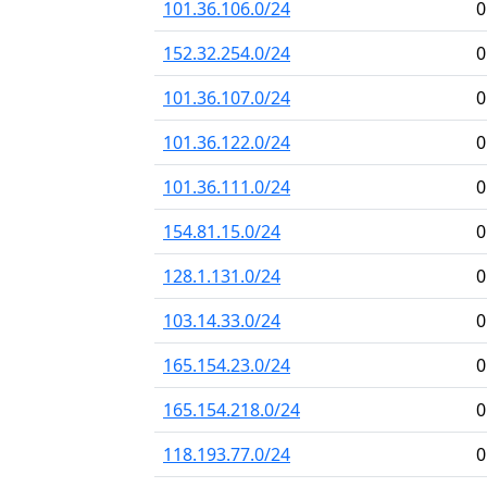
101.36.106.0/24
0
152.32.254.0/24
0
101.36.107.0/24
0
101.36.122.0/24
0
101.36.111.0/24
0
154.81.15.0/24
0
128.1.131.0/24
0
103.14.33.0/24
0
165.154.23.0/24
0
165.154.218.0/24
0
118.193.77.0/24
0