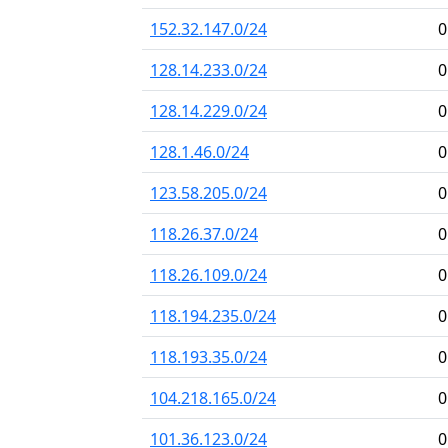
152.32.147.0/24
0
128.14.233.0/24
0
128.14.229.0/24
0
128.1.46.0/24
0
123.58.205.0/24
0
118.26.37.0/24
0
118.26.109.0/24
0
118.194.235.0/24
0
118.193.35.0/24
0
104.218.165.0/24
0
101.36.123.0/24
0