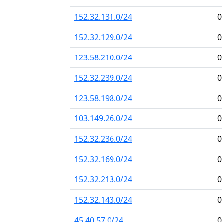
152.32.131.0/24
0
152.32.129.0/24
0
123.58.210.0/24
0
152.32.239.0/24
0
123.58.198.0/24
0
103.149.26.0/24
0
152.32.236.0/24
0
152.32.169.0/24
0
152.32.213.0/24
0
152.32.143.0/24
0
45.40.57.0/24
0