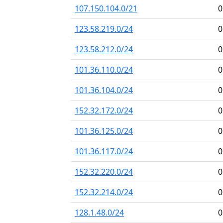
107.150.104.0/21
0
123.58.219.0/24
0
123.58.212.0/24
0
101.36.110.0/24
0
101.36.104.0/24
0
152.32.172.0/24
0
101.36.125.0/24
0
101.36.117.0/24
0
152.32.220.0/24
0
152.32.214.0/24
0
128.1.48.0/24
0