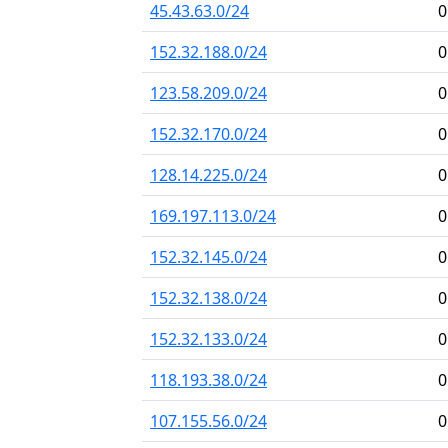
45.43.63.0/24
0
152.32.188.0/24
0
123.58.209.0/24
0
152.32.170.0/24
0
128.14.225.0/24
0
169.197.113.0/24
0
152.32.145.0/24
0
152.32.138.0/24
0
152.32.133.0/24
0
118.193.38.0/24
0
107.155.56.0/24
0