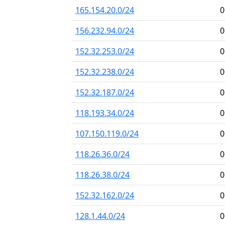
165.154.20.0/24
0
156.232.94.0/24
0
152.32.253.0/24
0
152.32.238.0/24
0
152.32.187.0/24
0
118.193.34.0/24
0
107.150.119.0/24
0
118.26.36.0/24
0
118.26.38.0/24
0
152.32.162.0/24
0
128.1.44.0/24
0