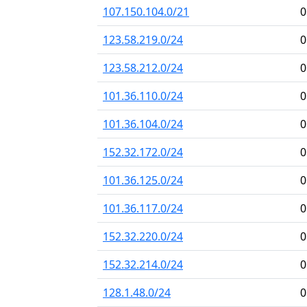
107.150.104.0/21
0
123.58.219.0/24
0
123.58.212.0/24
0
101.36.110.0/24
0
101.36.104.0/24
0
152.32.172.0/24
0
101.36.125.0/24
0
101.36.117.0/24
0
152.32.220.0/24
0
152.32.214.0/24
0
128.1.48.0/24
0