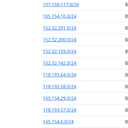
107.150.117.0/24
0
165.154.10.0/24
0
152.32.201.0/24
0
152.32.200.0/24
0
152.32.159.0/24
0
152.32.142.0/24
0
118.193.64.0/24
0
118.193.58.0/24
0
165.154.29.0/24
0
118.193.57.0/24
0
165.154.6.0/24
0