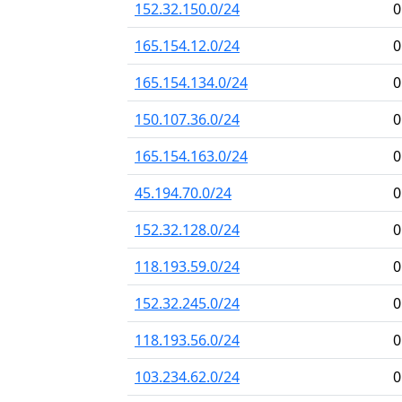
152.32.150.0/24
0
165.154.12.0/24
0
165.154.134.0/24
0
150.107.36.0/24
0
165.154.163.0/24
0
45.194.70.0/24
0
152.32.128.0/24
0
118.193.59.0/24
0
152.32.245.0/24
0
118.193.56.0/24
0
103.234.62.0/24
0