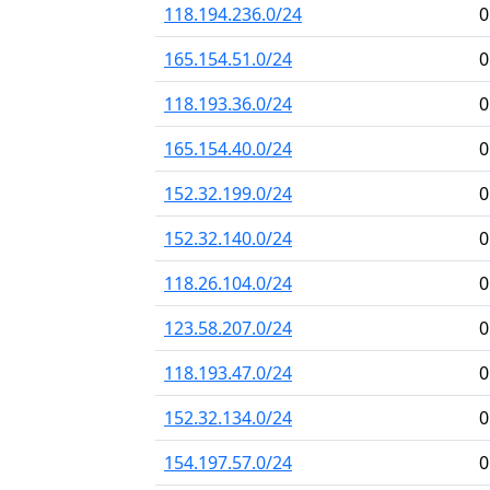
118.194.236.0/24
0
165.154.51.0/24
0
118.193.36.0/24
0
165.154.40.0/24
0
152.32.199.0/24
0
152.32.140.0/24
0
118.26.104.0/24
0
123.58.207.0/24
0
118.193.47.0/24
0
152.32.134.0/24
0
154.197.57.0/24
0