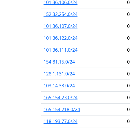
101.36.106.0/24
0
152.32.254.0/24
0
101.36.107.0/24
0
101.36.122.0/24
0
101.36.111.0/24
0
154.81.15.0/24
0
128.1.131.0/24
0
103.14.33.0/24
0
165.154.23.0/24
0
165.154.218.0/24
0
118.193.77.0/24
0