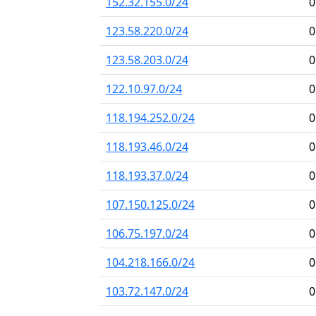
152.32.155.0/24
0
123.58.220.0/24
0
123.58.203.0/24
0
122.10.97.0/24
0
118.194.252.0/24
0
118.193.46.0/24
0
118.193.37.0/24
0
107.150.125.0/24
0
106.75.197.0/24
0
104.218.166.0/24
0
103.72.147.0/24
0