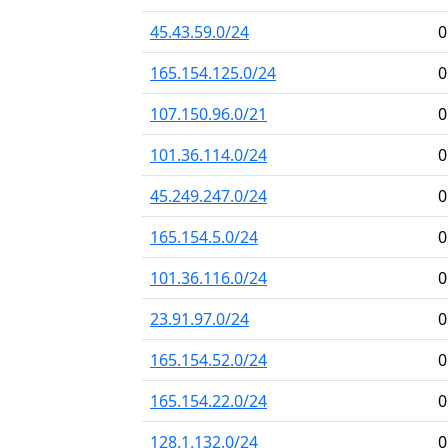
45.43.59.0/24
0
165.154.125.0/24
0
107.150.96.0/21
0
101.36.114.0/24
0
45.249.247.0/24
0
165.154.5.0/24
0
101.36.116.0/24
0
23.91.97.0/24
0
165.154.52.0/24
0
165.154.22.0/24
0
128.1.132.0/24
0