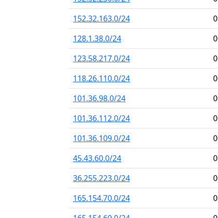
152.32.163.0/24
0
128.1.38.0/24
0
123.58.217.0/24
0
118.26.110.0/24
0
101.36.98.0/24
0
101.36.112.0/24
0
101.36.109.0/24
0
45.43.60.0/24
0
36.255.223.0/24
0
165.154.70.0/24
0