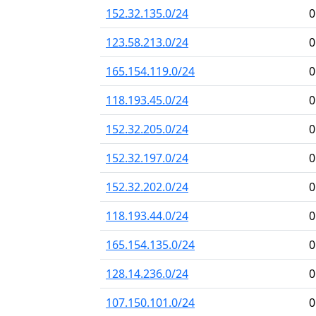
152.32.135.0/24
0
123.58.213.0/24
0
165.154.119.0/24
0
118.193.45.0/24
0
152.32.205.0/24
0
152.32.197.0/24
0
152.32.202.0/24
0
118.193.44.0/24
0
165.154.135.0/24
0
128.14.236.0/24
0
107.150.101.0/24
0