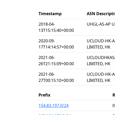
Timestamp
ASN Descript
2018-04-
UHGL-AS-AP UC
13T15:15:40+00:00
2020-09-
UCLOUD-HK-A
17T14:14:57+00:00
LIMITED, HK
2021-06-
UCLOUDHKAS
26T21:15:09+00:00
LIMITED, HK
2021-06-
UCLOUD-HK-A
27T00:15:10+00:00
LIMITED, HK
Prefix
154.83.197.0/24
0