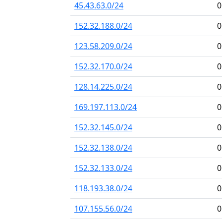
45.43.63.0/24
0
152.32.188.0/24
0
123.58.209.0/24
0
152.32.170.0/24
0
128.14.225.0/24
0
169.197.113.0/24
0
152.32.145.0/24
0
152.32.138.0/24
0
152.32.133.0/24
0
118.193.38.0/24
0
107.155.56.0/24
0