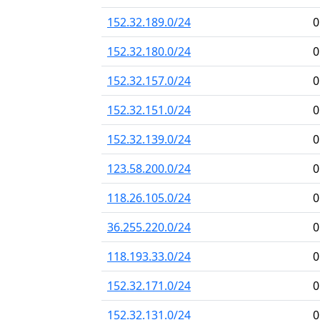
152.32.189.0/24
0
152.32.180.0/24
0
152.32.157.0/24
0
152.32.151.0/24
0
152.32.139.0/24
0
123.58.200.0/24
0
118.26.105.0/24
0
36.255.220.0/24
0
118.193.33.0/24
0
152.32.171.0/24
0
152.32.131.0/24
0