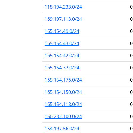
118.194.233.0/24
0
169.197.113.0/24
0
165.154.49.0/24
0
165.154.43.0/24
0
165.154.42.0/24
0
165.154.32.0/24
0
165.154.176.0/24
0
165.154.150.0/24
0
165.154.118.0/24
0
156.232.100.0/24
0
154.197.56.0/24
0