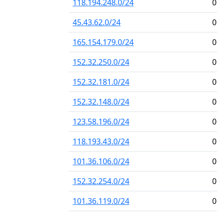
118.194.248.0/24
0
45.43.62.0/24
0
165.154.179.0/24
0
152.32.250.0/24
0
152.32.181.0/24
0
152.32.148.0/24
0
123.58.196.0/24
0
118.193.43.0/24
0
101.36.106.0/24
0
152.32.254.0/24
0
101.36.119.0/24
0