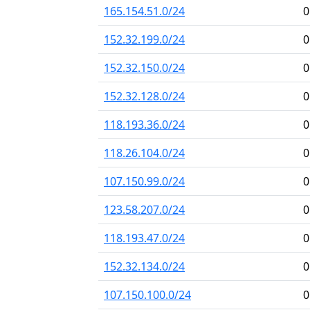
165.154.51.0/24
0
152.32.199.0/24
0
152.32.150.0/24
0
152.32.128.0/24
0
118.193.36.0/24
0
118.26.104.0/24
0
107.150.99.0/24
0
123.58.207.0/24
0
118.193.47.0/24
0
152.32.134.0/24
0
107.150.100.0/24
0