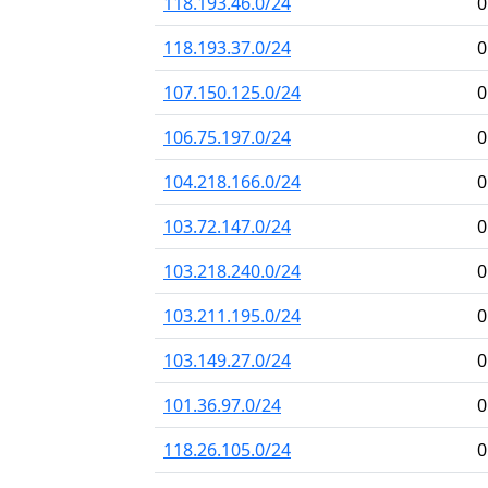
118.193.46.0/24
0
118.193.37.0/24
0
107.150.125.0/24
0
106.75.197.0/24
0
104.218.166.0/24
0
103.72.147.0/24
0
103.218.240.0/24
0
103.211.195.0/24
0
103.149.27.0/24
0
101.36.97.0/24
0
118.26.105.0/24
0