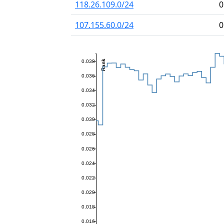
118.26.109.0/24
0
107.155.60.0/24
0