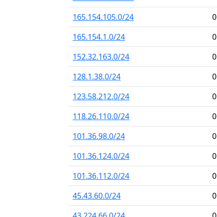
165.154.105.0/24
0
165.154.1.0/24
0
152.32.163.0/24
0
128.1.38.0/24
0
123.58.212.0/24
0
118.26.110.0/24
0
101.36.98.0/24
0
101.36.124.0/24
0
101.36.112.0/24
0
45.43.60.0/24
0
43.224.66.0/24
0