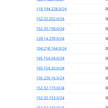
118.194.228.0/24
0
152.32.202.0/24
0
152.32.158.0/24
0
128.14.239.0/24
0
104.218.164.0/24
0
165.154.58.0/24
0
165.154.33.0/24
0
156.229.16.0/24
0
152.32.173.0/24
0
152.32.153.0/24
0
152.32.143.0/24
0