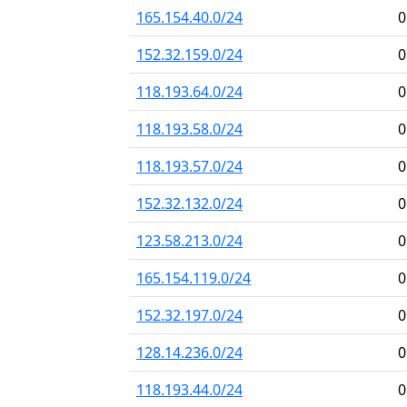
165.154.40.0/24
0
152.32.159.0/24
0
118.193.64.0/24
0
118.193.58.0/24
0
118.193.57.0/24
0
152.32.132.0/24
0
123.58.213.0/24
0
165.154.119.0/24
0
152.32.197.0/24
0
128.14.236.0/24
0
118.193.44.0/24
0