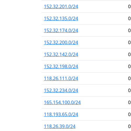
152.32.201.0/24
0
152.32.135.0/24
0
152.32.174.0/24
0
152.32.200.0/24
0
152.32.142.0/24
0
152.32.198.0/24
0
118.26.111.0/24
0
152.32.234.0/24
0
165.154.100.0/24
0
118.193.65.0/24
0
118.26.39.0/24
0