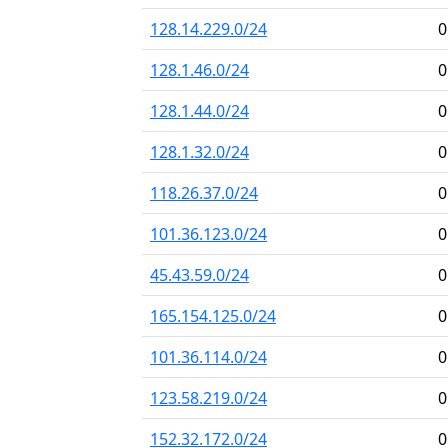
128.14.229.0/24
0
128.1.46.0/24
0
128.1.44.0/24
0
128.1.32.0/24
0
118.26.37.0/24
0
101.36.123.0/24
0
45.43.59.0/24
0
165.154.125.0/24
0
101.36.114.0/24
0
123.58.219.0/24
0
152.32.172.0/24
0