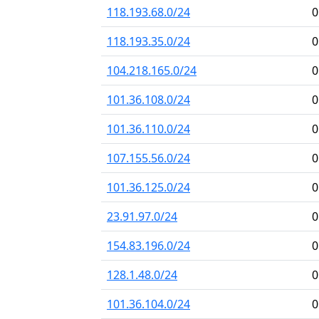
118.193.68.0/24
0
118.193.35.0/24
0
104.218.165.0/24
0
101.36.108.0/24
0
101.36.110.0/24
0
107.155.56.0/24
0
101.36.125.0/24
0
23.91.97.0/24
0
154.83.196.0/24
0
128.1.48.0/24
0
101.36.104.0/24
0