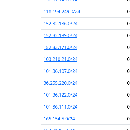
118.194.249.0/24
0
152.32.186.0/24
0
152.32.189.0/24
0
152.32.171.0/24
0
103.210.21.0/24
0
101.36.107.0/24
0
36.255.220.0/24
0
101.36.122.0/24
0
101.36.111.0/24
0
165.154.5.0/24
0