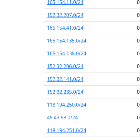
165.154.11.0/24
0
152.32.207.0/24
0
165.154.41.0/24
0
165.154.135.0/24
0
165.154.138.0/24
0
152.32.206.0/24
0
152.32.141.0/24
0
152.32.235.0/24
0
118.194.250.0/24
0
45.43.58.0/24
0
118.194.251.0/24
0