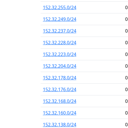
152.32.255.0/24
0
152.32.249.0/24
0
152.32.237.0/24
0
152.32.228.0/24
0
152.32.223.0/24
0
152.32.204.0/24
0
152.32.178.0/24
0
152.32.176.0/24
0
152.32.168.0/24
0
152.32.160.0/24
0
152.32.138.0/24
0