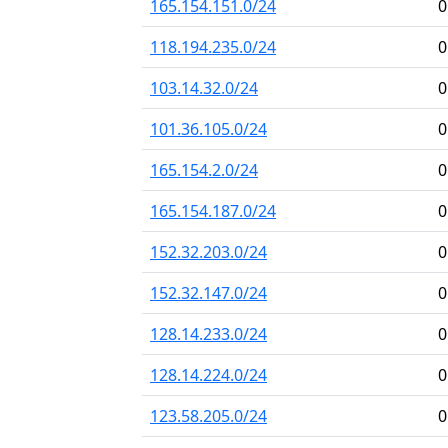
165.154.151.0/24
0
118.194.235.0/24
0
103.14.32.0/24
0
101.36.105.0/24
0
165.154.2.0/24
0
165.154.187.0/24
0
152.32.203.0/24
0
152.32.147.0/24
0
128.14.233.0/24
0
128.14.224.0/24
0
123.58.205.0/24
0