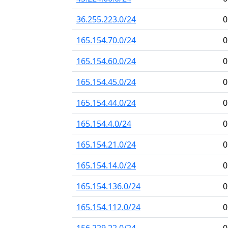
36.255.223.0/24
0
165.154.70.0/24
0
165.154.60.0/24
0
165.154.45.0/24
0
165.154.44.0/24
0
165.154.4.0/24
0
165.154.21.0/24
0
165.154.14.0/24
0
165.154.136.0/24
0
165.154.112.0/24
0