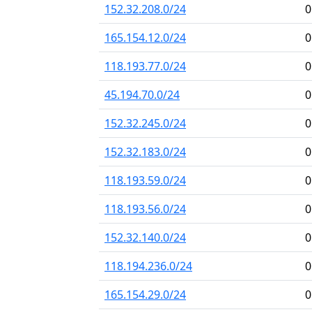
152.32.208.0/24
0
165.154.12.0/24
0
118.193.77.0/24
0
45.194.70.0/24
0
152.32.245.0/24
0
152.32.183.0/24
0
118.193.59.0/24
0
118.193.56.0/24
0
152.32.140.0/24
0
118.194.236.0/24
0
165.154.29.0/24
0