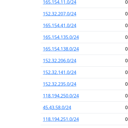
165.154.11.0/24
0
152.32.207.0/24
0
165.154.41.0/24
0
165.154.135.0/24
0
165.154.138.0/24
0
152.32.206.0/24
0
152.32.141.0/24
0
152.32.235.0/24
0
118.194.250.0/24
0
45.43.58.0/24
0
118.194.251.0/24
0