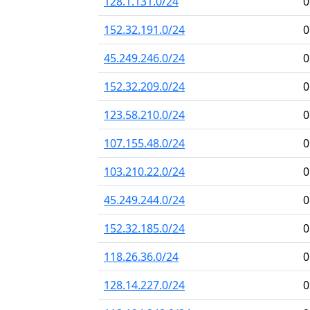
128.1.131.0/24
0
152.32.191.0/24
0
45.249.246.0/24
0
152.32.209.0/24
0
123.58.210.0/24
0
107.155.48.0/24
0
103.210.22.0/24
0
45.249.244.0/24
0
152.32.185.0/24
0
118.26.36.0/24
0
128.14.227.0/24
0