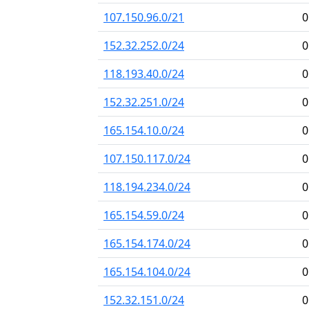
107.150.96.0/21
0
152.32.252.0/24
0
118.193.40.0/24
0
152.32.251.0/24
0
165.154.10.0/24
0
107.150.117.0/24
0
118.194.234.0/24
0
165.154.59.0/24
0
165.154.174.0/24
0
165.154.104.0/24
0
152.32.151.0/24
0