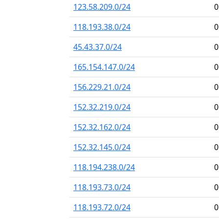
123.58.209.0/24
0
118.193.38.0/24
0
45.43.37.0/24
0
165.154.147.0/24
0
156.229.21.0/24
0
152.32.219.0/24
0
152.32.162.0/24
0
152.32.145.0/24
0
118.194.238.0/24
0
118.193.73.0/24
0
118.193.72.0/24
0