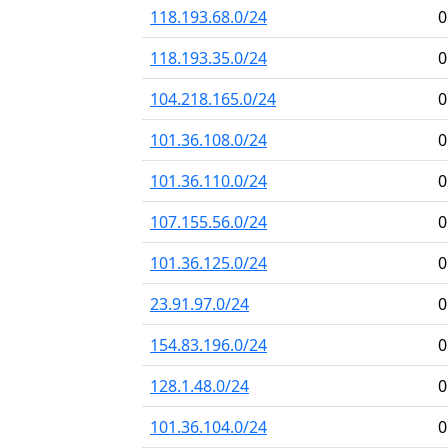
118.193.68.0/24
0
118.193.35.0/24
0
104.218.165.0/24
0
101.36.108.0/24
0
101.36.110.0/24
0
107.155.56.0/24
0
101.36.125.0/24
0
23.91.97.0/24
0
154.83.196.0/24
0
128.1.48.0/24
0
101.36.104.0/24
0