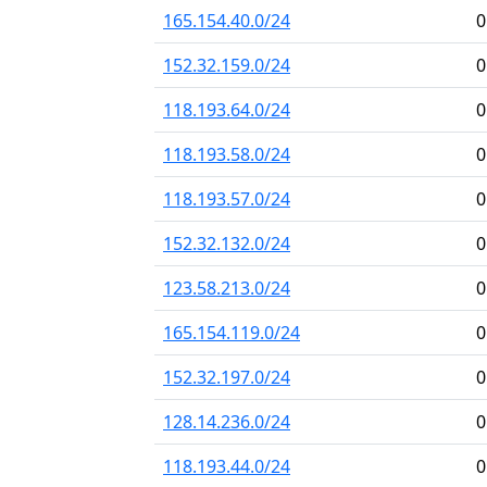
165.154.40.0/24
0
152.32.159.0/24
0
118.193.64.0/24
0
118.193.58.0/24
0
118.193.57.0/24
0
152.32.132.0/24
0
123.58.213.0/24
0
165.154.119.0/24
0
152.32.197.0/24
0
128.14.236.0/24
0
118.193.44.0/24
0