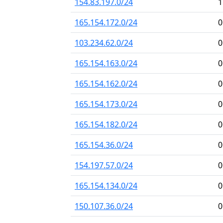
154.83.197.0/24
1
165.154.172.0/24
0
103.234.62.0/24
0
165.154.163.0/24
0
165.154.162.0/24
0
165.154.173.0/24
0
165.154.182.0/24
0
165.154.36.0/24
0
154.197.57.0/24
0
165.154.134.0/24
0
150.107.36.0/24
0