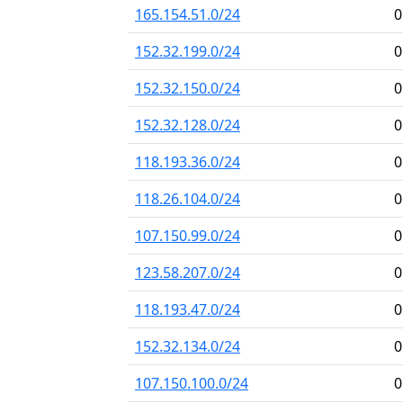
165.154.51.0/24
0
152.32.199.0/24
0
152.32.150.0/24
0
152.32.128.0/24
0
118.193.36.0/24
0
118.26.104.0/24
0
107.150.99.0/24
0
123.58.207.0/24
0
118.193.47.0/24
0
152.32.134.0/24
0
107.150.100.0/24
0