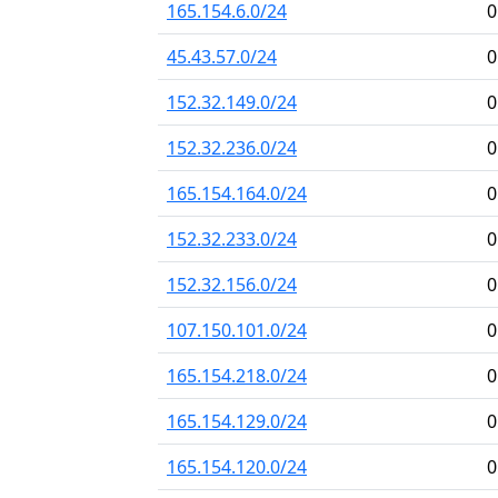
165.154.6.0/24
0
45.43.57.0/24
0
152.32.149.0/24
0
152.32.236.0/24
0
165.154.164.0/24
0
152.32.233.0/24
0
152.32.156.0/24
0
107.150.101.0/24
0
165.154.218.0/24
0
165.154.129.0/24
0
165.154.120.0/24
0