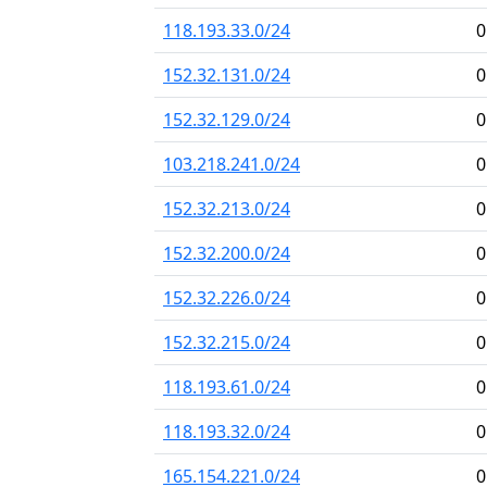
118.193.33.0/24
0
152.32.131.0/24
0
152.32.129.0/24
0
103.218.241.0/24
0
152.32.213.0/24
0
152.32.200.0/24
0
152.32.226.0/24
0
152.32.215.0/24
0
118.193.61.0/24
0
118.193.32.0/24
0
165.154.221.0/24
0