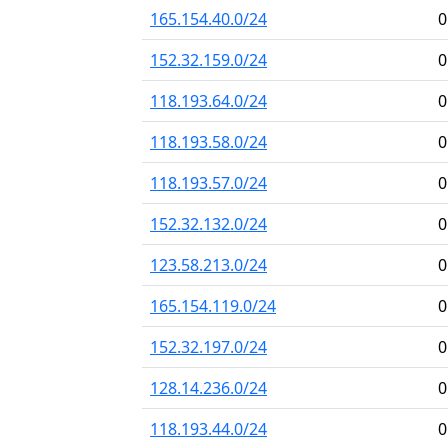
165.154.40.0/24
0
152.32.159.0/24
0
118.193.64.0/24
0
118.193.58.0/24
0
118.193.57.0/24
0
152.32.132.0/24
0
123.58.213.0/24
0
165.154.119.0/24
0
152.32.197.0/24
0
128.14.236.0/24
0
118.193.44.0/24
0