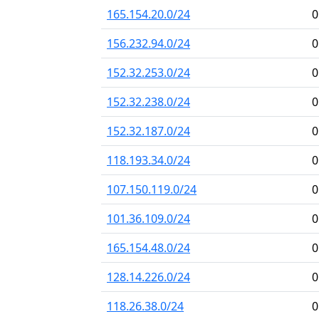
165.154.20.0/24
0
156.232.94.0/24
0
152.32.253.0/24
0
152.32.238.0/24
0
152.32.187.0/24
0
118.193.34.0/24
0
107.150.119.0/24
0
101.36.109.0/24
0
165.154.48.0/24
0
128.14.226.0/24
0
118.26.38.0/24
0