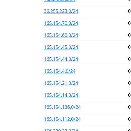
36.255.223.0/24
0
165.154.70.0/24
0
165.154.60.0/24
0
165.154.45.0/24
0
165.154.44.0/24
0
165.154.4.0/24
0
165.154.21.0/24
0
165.154.14.0/24
0
165.154.136.0/24
0
165.154.112.0/24
0