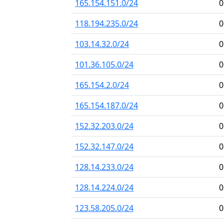
165.154.151.0/24
0
118.194.235.0/24
0
103.14.32.0/24
0
101.36.105.0/24
0
165.154.2.0/24
0
165.154.187.0/24
0
152.32.203.0/24
0
152.32.147.0/24
0
128.14.233.0/24
0
128.14.224.0/24
0
123.58.205.0/24
0