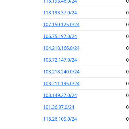
118.193.46.0/24
0
118.193.37.0/24
0
107.150.125.0/24
0
106.75.197.0/24
0
104.218.166.0/24
0
103.72.147.0/24
0
103.218.240.0/24
0
103.211.195.0/24
0
103.149.27.0/24
0
101.36.97.0/24
0
118.26.105.0/24
0