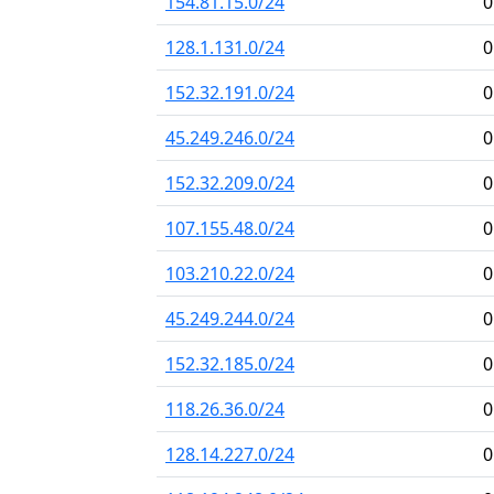
154.81.15.0/24
0
128.1.131.0/24
0
152.32.191.0/24
0
45.249.246.0/24
0
152.32.209.0/24
0
107.155.48.0/24
0
103.210.22.0/24
0
45.249.244.0/24
0
152.32.185.0/24
0
118.26.36.0/24
0
128.14.227.0/24
0