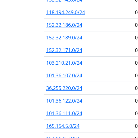
118.194.249.0/24
0
152.32.186.0/24
0
152.32.189.0/24
0
152.32.171.0/24
0
103.210.21.0/24
0
101.36.107.0/24
0
36.255.220.0/24
0
101.36.122.0/24
0
101.36.111.0/24
0
165.154.5.0/24
0