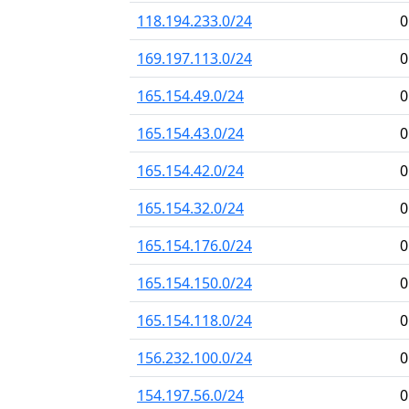
118.194.233.0/24
0
169.197.113.0/24
0
165.154.49.0/24
0
165.154.43.0/24
0
165.154.42.0/24
0
165.154.32.0/24
0
165.154.176.0/24
0
165.154.150.0/24
0
165.154.118.0/24
0
156.232.100.0/24
0
154.197.56.0/24
0