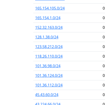
165.154.105.0/24
0
165.154.1.0/24
0
152.32.163.0/24
0
128.1.38.0/24
0
123.58.212.0/24
0
118.26.110.0/24
0
101.36.98.0/24
0
101.36.124.0/24
0
101.36.112.0/24
0
45.43.60.0/24
0
43.224.66.0/24
0