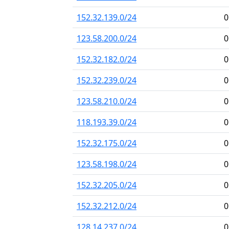
152.32.139.0/24
0
123.58.200.0/24
0
152.32.182.0/24
0
152.32.239.0/24
0
123.58.210.0/24
0
118.193.39.0/24
0
152.32.175.0/24
0
123.58.198.0/24
0
152.32.205.0/24
0
152.32.212.0/24
0
128.14.237.0/24
0