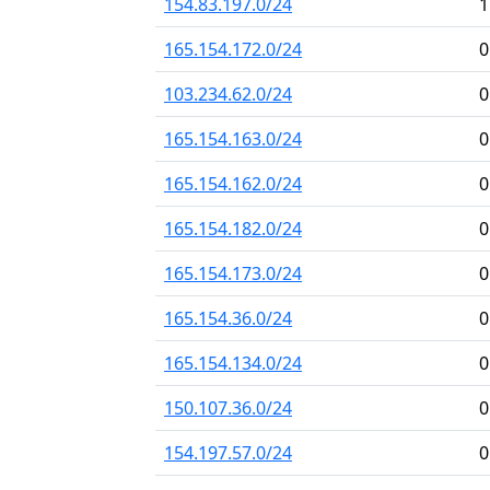
154.83.197.0/24
1
165.154.172.0/24
0
103.234.62.0/24
0
165.154.163.0/24
0
165.154.162.0/24
0
165.154.182.0/24
0
165.154.173.0/24
0
165.154.36.0/24
0
165.154.134.0/24
0
150.107.36.0/24
0
154.197.57.0/24
0