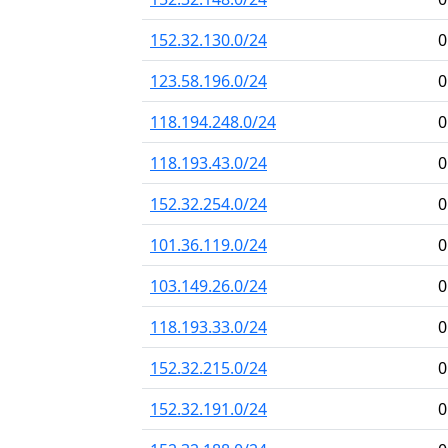
152.32.130.0/24
0
123.58.196.0/24
0
118.194.248.0/24
0
118.193.43.0/24
0
152.32.254.0/24
0
101.36.119.0/24
0
103.149.26.0/24
0
118.193.33.0/24
0
152.32.215.0/24
0
152.32.191.0/24
0