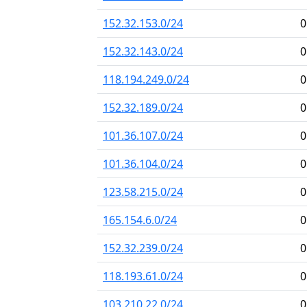
152.32.153.0/24
0
152.32.143.0/24
0
118.194.249.0/24
0
152.32.189.0/24
0
101.36.107.0/24
0
101.36.104.0/24
0
123.58.215.0/24
0
165.154.6.0/24
0
152.32.239.0/24
0
118.193.61.0/24
0
103.210.22.0/24
0