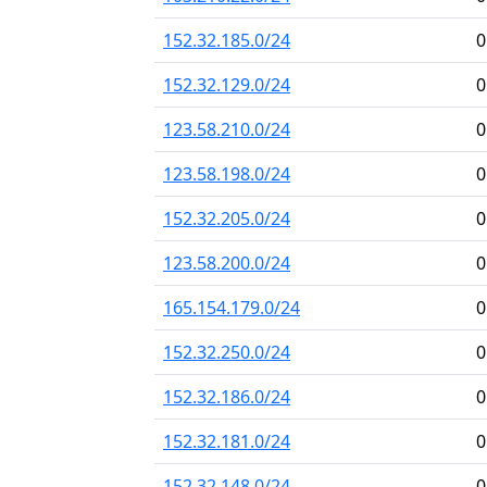
152.32.185.0/24
0
152.32.129.0/24
0
123.58.210.0/24
0
123.58.198.0/24
0
152.32.205.0/24
0
123.58.200.0/24
0
165.154.179.0/24
0
152.32.250.0/24
0
152.32.186.0/24
0
152.32.181.0/24
0
152.32.148.0/24
0