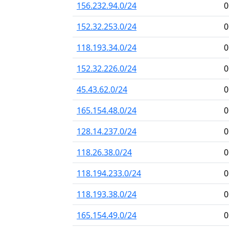
156.232.94.0/24
0
152.32.253.0/24
0
118.193.34.0/24
0
152.32.226.0/24
0
45.43.62.0/24
0
165.154.48.0/24
0
128.14.237.0/24
0
118.26.38.0/24
0
118.194.233.0/24
0
118.193.38.0/24
0
165.154.49.0/24
0