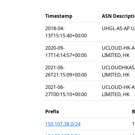
Timestamp
ASN Descript
2018-04-
UHGL-AS-AP UC
13T15:15:40+00:00
2020-09-
UCLOUD-HK-A
17T14:14:57+00:00
LIMITED, HK
2021-06-
UCLOUDHKAS
26T21:15:09+00:00
LIMITED, HK
2021-06-
UCLOUD-HK-A
27T00:15:10+00:00
LIMITED, HK
Prefix
150.107.38.0/24
1