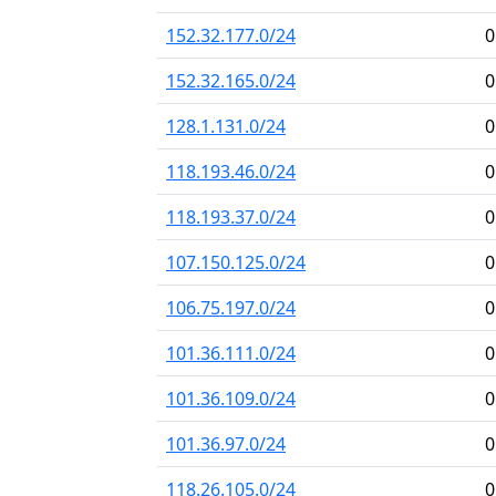
152.32.177.0/24
0
152.32.165.0/24
0
128.1.131.0/24
0
118.193.46.0/24
0
118.193.37.0/24
0
107.150.125.0/24
0
106.75.197.0/24
0
101.36.111.0/24
0
101.36.109.0/24
0
101.36.97.0/24
0
118.26.105.0/24
0