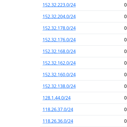
152.32.223.0/24
0
152.32.204.0/24
0
152.32.178.0/24
0
152.32.176.0/24
0
152.32.168.0/24
0
152.32.162.0/24
0
152.32.160.0/24
0
152.32.138.0/24
0
128.1.44.0/24
0
118.26.37.0/24
0
118.26.36.0/24
0