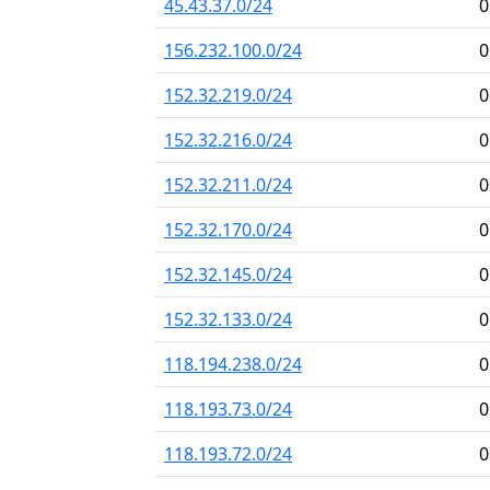
45.43.37.0/24
0
156.232.100.0/24
0
152.32.219.0/24
0
152.32.216.0/24
0
152.32.211.0/24
0
152.32.170.0/24
0
152.32.145.0/24
0
152.32.133.0/24
0
118.194.238.0/24
0
118.193.73.0/24
0
118.193.72.0/24
0