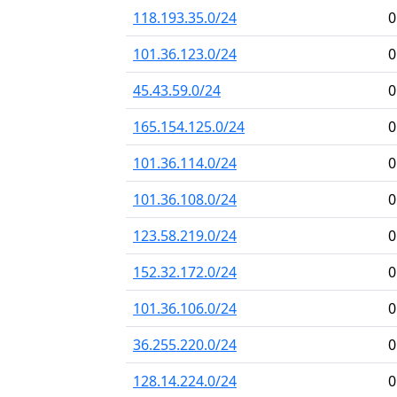
118.193.35.0/24
0
101.36.123.0/24
0
45.43.59.0/24
0
165.154.125.0/24
0
101.36.114.0/24
0
101.36.108.0/24
0
123.58.219.0/24
0
152.32.172.0/24
0
101.36.106.0/24
0
36.255.220.0/24
0
128.14.224.0/24
0