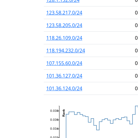
128.1.132.0/24
0
123.58.217.0/24
0
123.58.205.0/24
0
118.26.109.0/24
0
118.194.232.0/24
0
107.155.60.0/24
0
101.36.127.0/24
0
101.36.124.0/24
0