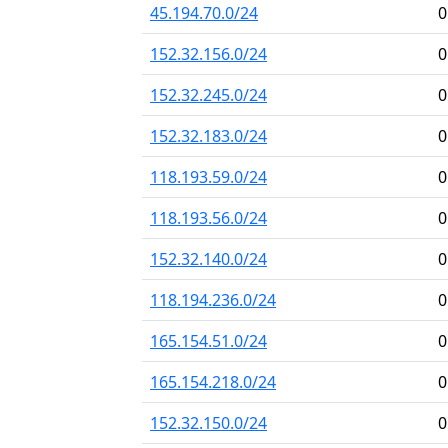
45.194.70.0/24
0
152.32.156.0/24
0
152.32.245.0/24
0
152.32.183.0/24
0
118.193.59.0/24
0
118.193.56.0/24
0
152.32.140.0/24
0
118.194.236.0/24
0
165.154.51.0/24
0
165.154.218.0/24
0
152.32.150.0/24
0