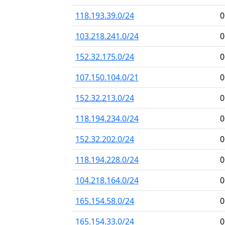
118.193.39.0/24
0
103.218.241.0/24
0
152.32.175.0/24
0
107.150.104.0/21
0
152.32.213.0/24
0
118.194.234.0/24
0
152.32.202.0/24
0
118.194.228.0/24
0
104.218.164.0/24
0
165.154.58.0/24
0
165.154.33.0/24
0