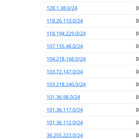
128.1.38.0/24
0
118.26.110.0/24
0
118.194.229.0/24
0
107.155.48.0/24
0
104.218.166.0/24
0
103.72.147.0/24
0
103.218.240.0/24
0
101.36.98.0/24
0
101.36.117.0/24
0
101.36.112.0/24
0
36.255.223.0/24
0