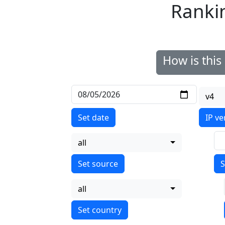
Ranki
How is thi
v4
Set date
IP ve
all
S
all