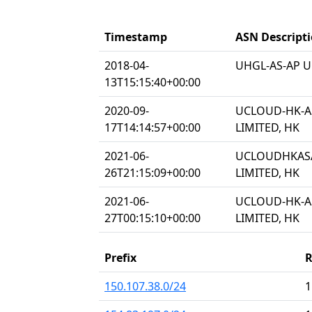
Timestamp
ASN Descript
2018-04-
UHGL-AS-AP UC
13T15:15:40+00:00
2020-09-
UCLOUD-HK-A
17T14:14:57+00:00
LIMITED, HK
2021-06-
UCLOUDHKAS
26T21:15:09+00:00
LIMITED, HK
2021-06-
UCLOUD-HK-A
27T00:15:10+00:00
LIMITED, HK
Prefix
150.107.38.0/24
1