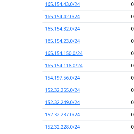
165.154.43.0/24
0
165.154.42.0/24
0
165.154.32.0/24
0
165.154.23.0/24
0
165.154.150.0/24
0
165.154.118.0/24
0
154.197.56.0/24
0
152.32.255.0/24
0
152.32.249.0/24
0
152.32.237.0/24
0
152.32.228.0/24
0