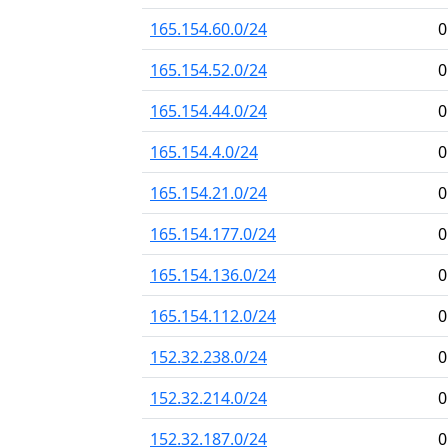
165.154.60.0/24
0
165.154.52.0/24
0
165.154.44.0/24
0
165.154.4.0/24
0
165.154.21.0/24
0
165.154.177.0/24
0
165.154.136.0/24
0
165.154.112.0/24
0
152.32.238.0/24
0
152.32.214.0/24
0
152.32.187.0/24
0