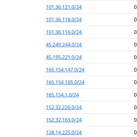
101.36.121.0/24
0
101.36.118.0/24
0
101.36.116.0/24
0
45.249.244.0/24
0
45.195.221.0/24
0
165.154.147.0/24
0
165.154.105.0/24
0
165.154.1.0/24
0
152.32.220.0/24
0
152.32.163.0/24
0
128.14.225.0/24
0