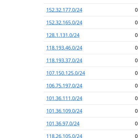
152.32.177.0/24
0
152.32.165.0/24
0
128.1.131.0/24
0
118.193.46.0/24
0
118.193.37.0/24
0
107.150.125.0/24
0
106.75.197.0/24
0
101.36.111.0/24
0
101.36.109.0/24
0
101.36.97.0/24
0
118.26.105.0/24
0