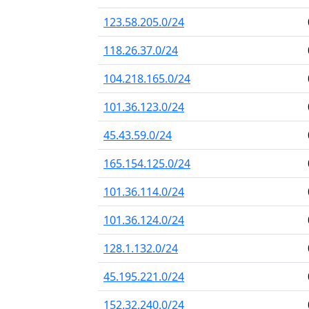
123.58.205.0/24
118.26.37.0/24
104.218.165.0/24
101.36.123.0/24
45.43.59.0/24
165.154.125.0/24
101.36.114.0/24
101.36.124.0/24
128.1.132.0/24
45.195.221.0/24
152.32.240.0/24