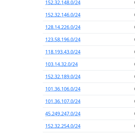
152.32.148.0/24
152.32.146.0/24
128.14.226.0/24
123.58.196.0/24
118.193.43.0/24
103.14.32.0/24
152.32.189.0/24
101.36.106.0/24
101.36.107.0/24
45.249.247.0/24
152.32.254.0/24