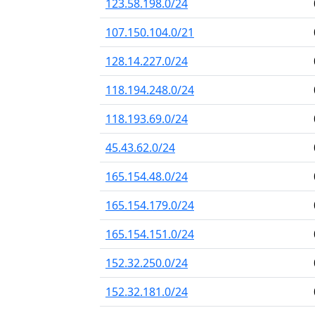
123.58.198.0/24
107.150.104.0/21
128.14.227.0/24
118.194.248.0/24
118.193.69.0/24
45.43.62.0/24
165.154.48.0/24
165.154.179.0/24
165.154.151.0/24
152.32.250.0/24
152.32.181.0/24