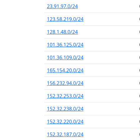
23.91.97.0/24
123.58.219.0/24
128.1.48.0/24
101.36.125.0/24
101.36.109.0/24
165.154.20.0/24
156.232.94.0/24
152.32.253.0/24
152.32.238.0/24
152.32.220.0/24
152.32.187.0/24