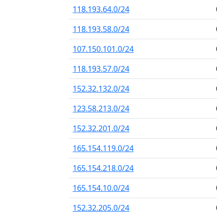
118.193.64.0/24
118.193.58.0/24
107.150.101.0/24
118.193.57.0/24
152.32.132.0/24
123.58.213.0/24
152.32.201.0/24
165.154.119.0/24
165.154.218.0/24
165.154.10.0/24
152.32.205.0/24