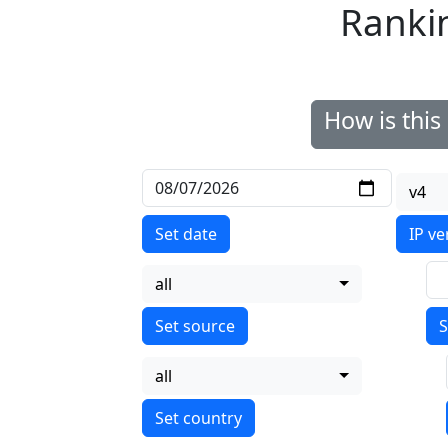
Ranki
How is thi
v4
Set date
IP ve
all
S
all