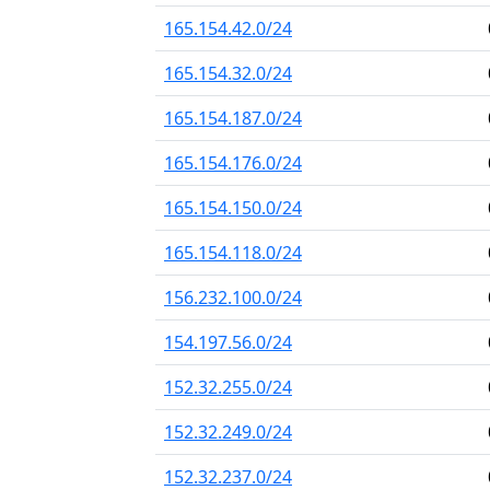
165.154.42.0/24
165.154.32.0/24
165.154.187.0/24
165.154.176.0/24
165.154.150.0/24
165.154.118.0/24
156.232.100.0/24
154.197.56.0/24
152.32.255.0/24
152.32.249.0/24
152.32.237.0/24