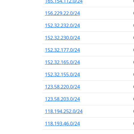
165.154.112.0/24
156.229.22.0/24
152.32.232.0/24
152.32.230.0/24
152.32.177.0/24
152.32.165.0/24
152.32.155.0/24
123.58.220.0/24
123.58.203.0/24
118.194.252.0/24
118.193.46.0/24