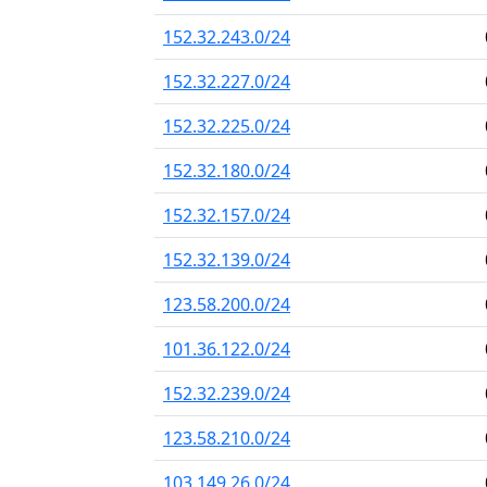
152.32.243.0/24
152.32.227.0/24
152.32.225.0/24
152.32.180.0/24
152.32.157.0/24
152.32.139.0/24
123.58.200.0/24
101.36.122.0/24
152.32.239.0/24
123.58.210.0/24
103.149.26.0/24