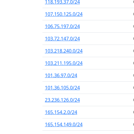
118.193.37.0/24
107.150.125.0/24
106.75.197.0/24
103.72.147.0/24
103.218.240.0/24
103.211.195.0/24
101.36.97.0/24
101.36.105.0/24
23.236.126.0/24
165.154.2.0/24
165.154.149.0/24