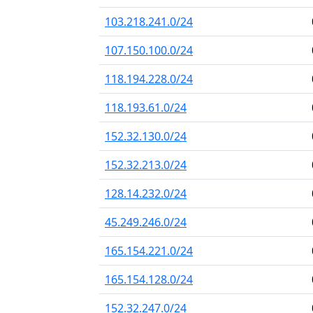
103.218.241.0/24
107.150.100.0/24
118.194.228.0/24
118.193.61.0/24
152.32.130.0/24
152.32.213.0/24
128.14.232.0/24
45.249.246.0/24
165.154.221.0/24
165.154.128.0/24
152.32.247.0/24