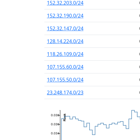
152.32.203.0/24
152.32.190.0/24
152.32.147.0/24
128.14.224.0/24
118.26.109.0/24
107.155.60.0/24
107.155.50.0/24
23.248.174.0/23