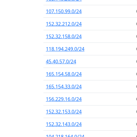
107.150.99.0/24
152.32.212.0/24
152.32.158.0/24
118.194.249.0/24
45.40.57.0/24
165.154.58.0/24
165.154.33.0/24
156.229.16.0/24
152.32.153.0/24
152.32.143.0/24
104.218.164.0/24