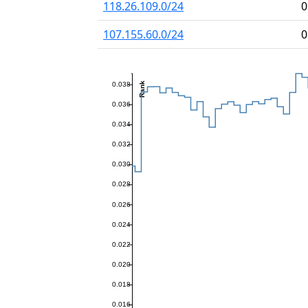
118.26.109.0/24
0
107.155.60.0/24
0