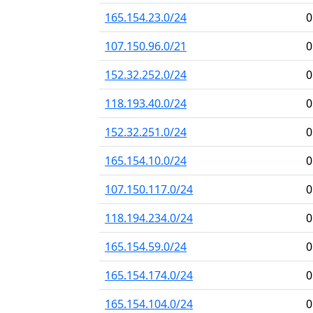
165.154.23.0/24
0
107.150.96.0/21
0
152.32.252.0/24
0
118.193.40.0/24
0
152.32.251.0/24
0
165.154.10.0/24
0
107.150.117.0/24
0
118.194.234.0/24
0
165.154.59.0/24
0
165.154.174.0/24
0
165.154.104.0/24
0