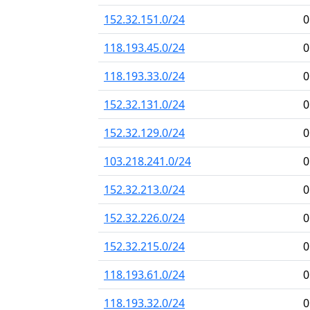
152.32.151.0/24
0
118.193.45.0/24
0
118.193.33.0/24
0
152.32.131.0/24
0
152.32.129.0/24
0
103.218.241.0/24
0
152.32.213.0/24
0
152.32.226.0/24
0
152.32.215.0/24
0
118.193.61.0/24
0
118.193.32.0/24
0