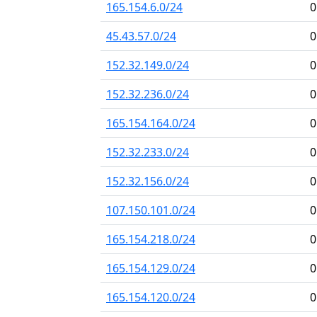
165.154.6.0/24
0
45.43.57.0/24
0
152.32.149.0/24
0
152.32.236.0/24
0
165.154.164.0/24
0
152.32.233.0/24
0
152.32.156.0/24
0
107.150.101.0/24
0
165.154.218.0/24
0
165.154.129.0/24
0
165.154.120.0/24
0