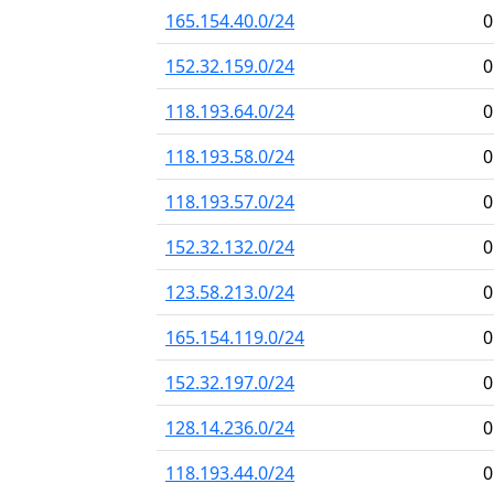
165.154.40.0/24
0
152.32.159.0/24
0
118.193.64.0/24
0
118.193.58.0/24
0
118.193.57.0/24
0
152.32.132.0/24
0
123.58.213.0/24
0
165.154.119.0/24
0
152.32.197.0/24
0
128.14.236.0/24
0
118.193.44.0/24
0