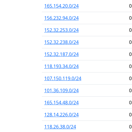
165.154.20.0/24
0
156.232.94.0/24
0
152.32.253.0/24
0
152.32.238.0/24
0
152.32.187.0/24
0
118.193.34.0/24
0
107.150.119.0/24
0
101.36.109.0/24
0
165.154.48.0/24
0
128.14.226.0/24
0
118.26.38.0/24
0