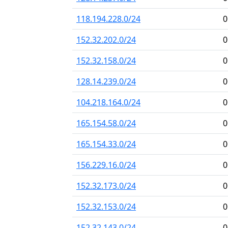
118.194.228.0/24
0
152.32.202.0/24
0
152.32.158.0/24
0
128.14.239.0/24
0
104.218.164.0/24
0
165.154.58.0/24
0
165.154.33.0/24
0
156.229.16.0/24
0
152.32.173.0/24
0
152.32.153.0/24
0
152.32.143.0/24
0