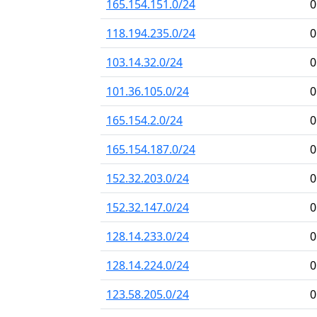
165.154.151.0/24
0
118.194.235.0/24
0
103.14.32.0/24
0
101.36.105.0/24
0
165.154.2.0/24
0
165.154.187.0/24
0
152.32.203.0/24
0
152.32.147.0/24
0
128.14.233.0/24
0
128.14.224.0/24
0
123.58.205.0/24
0