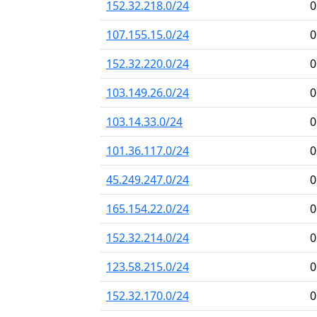
152.32.218.0/24
0
107.155.15.0/24
0
152.32.220.0/24
0
103.149.26.0/24
0
103.14.33.0/24
0
101.36.117.0/24
0
45.249.247.0/24
0
165.154.22.0/24
0
152.32.214.0/24
0
123.58.215.0/24
0
152.32.170.0/24
0