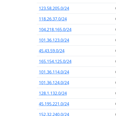
123.58.205.0/24
118.26.37.0/24
104.218.165.0/24
101.36.123.0/24
45.43.59.0/24
165.154.125.0/24
101.36.114.0/24
101.36.124.0/24
128.1.132.0/24
45.195.221.0/24
152.32.240.0/24