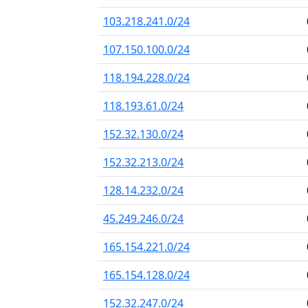
103.218.241.0/24
107.150.100.0/24
118.194.228.0/24
118.193.61.0/24
152.32.130.0/24
152.32.213.0/24
128.14.232.0/24
45.249.246.0/24
165.154.221.0/24
165.154.128.0/24
152.32.247.0/24