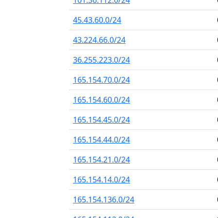
101.36.112.0/24
45.43.60.0/24
43.224.66.0/24
36.255.223.0/24
165.154.70.0/24
165.154.60.0/24
165.154.45.0/24
165.154.44.0/24
165.154.21.0/24
165.154.14.0/24
165.154.136.0/24