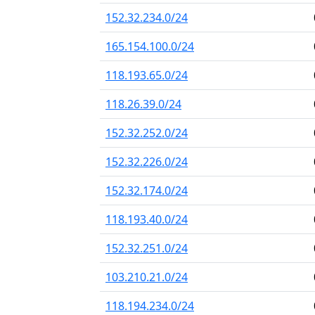
152.32.234.0/24
165.154.100.0/24
118.193.65.0/24
118.26.39.0/24
152.32.252.0/24
152.32.226.0/24
152.32.174.0/24
118.193.40.0/24
152.32.251.0/24
103.210.21.0/24
118.194.234.0/24