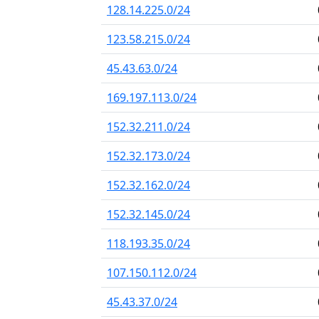
128.14.225.0/24
123.58.215.0/24
45.43.63.0/24
169.197.113.0/24
152.32.211.0/24
152.32.173.0/24
152.32.162.0/24
152.32.145.0/24
118.193.35.0/24
107.150.112.0/24
45.43.37.0/24