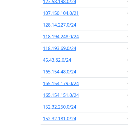
123.58.198.0/24
107.150.104.0/21
128.14.227.0/24
118.194.248.0/24
118.193.69.0/24
45.43.62.0/24
165.154.48.0/24
165.154.179.0/24
165.154.151.0/24
152.32.250.0/24
152.32.181.0/24