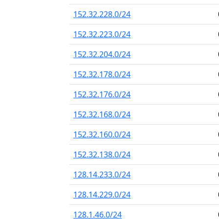
152.32.228.0/24
152.32.223.0/24
152.32.204.0/24
152.32.178.0/24
152.32.176.0/24
152.32.168.0/24
152.32.160.0/24
152.32.138.0/24
128.14.233.0/24
128.14.229.0/24
128.1.46.0/24