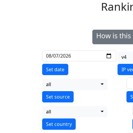
Ranki
How is thi
v4
Set date
IP ve
all
S
all