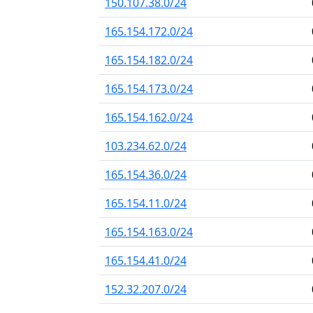
150.107.38.0/24
165.154.172.0/24
165.154.182.0/24
165.154.173.0/24
165.154.162.0/24
103.234.62.0/24
165.154.36.0/24
165.154.11.0/24
165.154.163.0/24
165.154.41.0/24
152.32.207.0/24