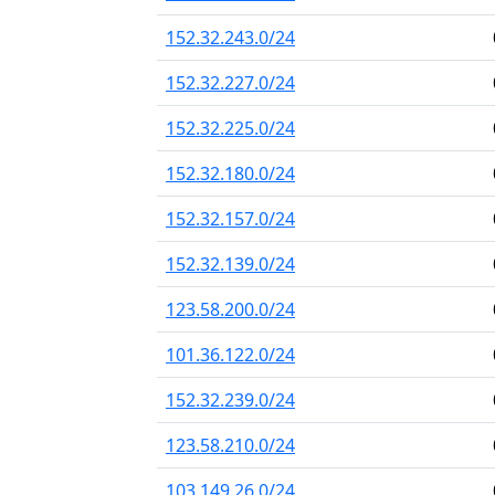
152.32.243.0/24
152.32.227.0/24
152.32.225.0/24
152.32.180.0/24
152.32.157.0/24
152.32.139.0/24
123.58.200.0/24
101.36.122.0/24
152.32.239.0/24
123.58.210.0/24
103.149.26.0/24