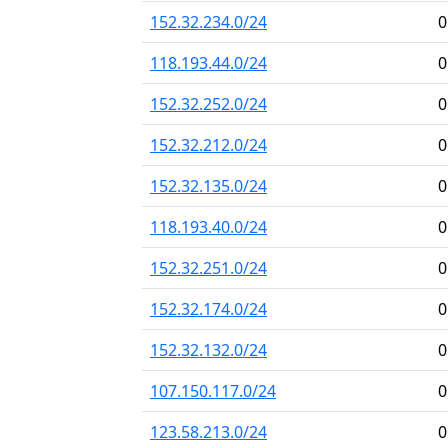
152.32.234.0/24
0
118.193.44.0/24
0
152.32.252.0/24
0
152.32.212.0/24
0
152.32.135.0/24
0
118.193.40.0/24
0
152.32.251.0/24
0
152.32.174.0/24
0
152.32.132.0/24
0
107.150.117.0/24
0
123.58.213.0/24
0