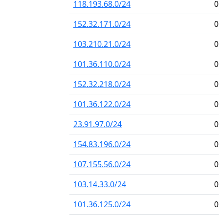
118.193.68.0/24
0
152.32.171.0/24
0
103.210.21.0/24
0
101.36.110.0/24
0
152.32.218.0/24
0
101.36.122.0/24
0
23.91.97.0/24
0
154.83.196.0/24
0
107.155.56.0/24
0
103.14.33.0/24
0
101.36.125.0/24
0