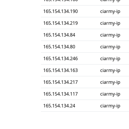
165.154.134.190
ciarmy-ip
165.154.134.219
ciarmy-ip
165.154.134.84
ciarmy-ip
165.154.134.80
ciarmy-ip
165.154.134.246
ciarmy-ip
165.154.134.163
ciarmy-ip
165.154.134.217
ciarmy-ip
165.154.134.117
ciarmy-ip
165.154.134.24
ciarmy-ip