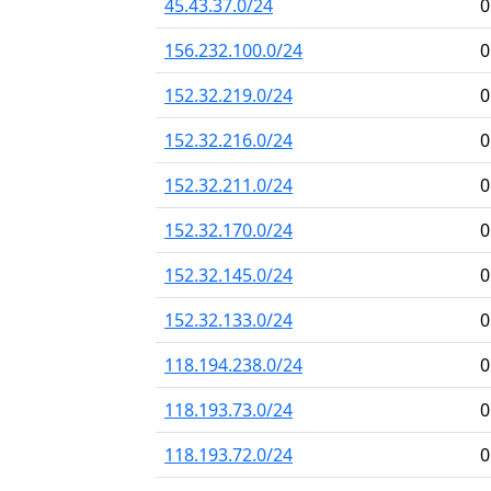
45.43.37.0/24
0
156.232.100.0/24
0
152.32.219.0/24
0
152.32.216.0/24
0
152.32.211.0/24
0
152.32.170.0/24
0
152.32.145.0/24
0
152.32.133.0/24
0
118.194.238.0/24
0
118.193.73.0/24
0
118.193.72.0/24
0