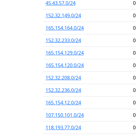
45.43.57.0/24
0
152.32.149.0/24
0
165.154.164.0/24
0
152.32.233.0/24
0
165.154.129.0/24
0
165.154.120.0/24
0
152.32.208.0/24
0
152.32.236.0/24
0
165.154.12.0/24
0
107.150.101.0/24
0
118.193.77.0/24
0