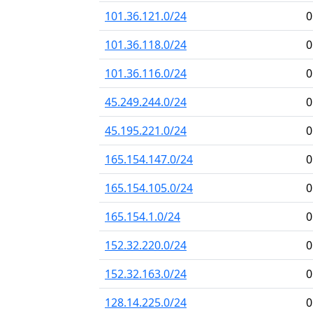
101.36.121.0/24
0
101.36.118.0/24
0
101.36.116.0/24
0
45.249.244.0/24
0
45.195.221.0/24
0
165.154.147.0/24
0
165.154.105.0/24
0
165.154.1.0/24
0
152.32.220.0/24
0
152.32.163.0/24
0
128.14.225.0/24
0