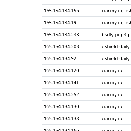
165.154.134.156
ciarmy-ip, ds
165.154.134.19
ciarmy-ip, ds
165.154.134.233
bsdly-pop3g
165.154.134.203
dshield-daily
165.154.134.92
dshield-daily
165.154.134.120
ciarmy-ip
165.154.134.141
ciarmy-ip
165.154.134.252
ciarmy-ip
165.154.134.130
ciarmy-ip
165.154.134.138
ciarmy-ip
165.154.134.166
ciarmy-ip