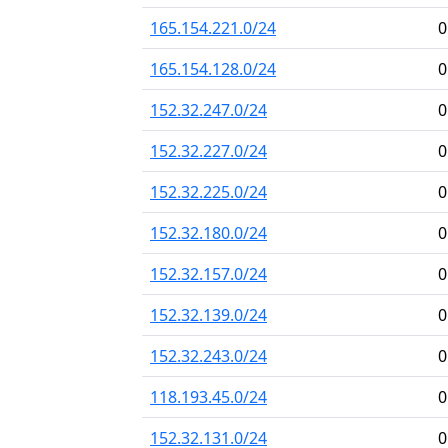
165.154.221.0/24
0
165.154.128.0/24
0
152.32.247.0/24
0
152.32.227.0/24
0
152.32.225.0/24
0
152.32.180.0/24
0
152.32.157.0/24
0
152.32.139.0/24
0
152.32.243.0/24
0
118.193.45.0/24
0
152.32.131.0/24
0