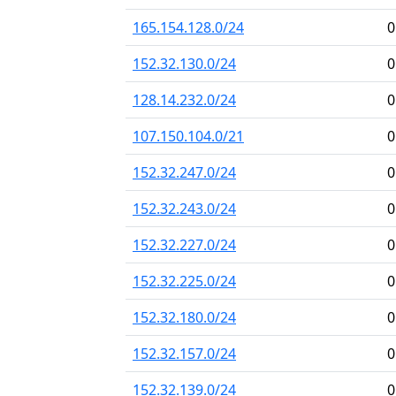
165.154.128.0/24
0
152.32.130.0/24
0
128.14.232.0/24
0
107.150.104.0/21
0
152.32.247.0/24
0
152.32.243.0/24
0
152.32.227.0/24
0
152.32.225.0/24
0
152.32.180.0/24
0
152.32.157.0/24
0
152.32.139.0/24
0