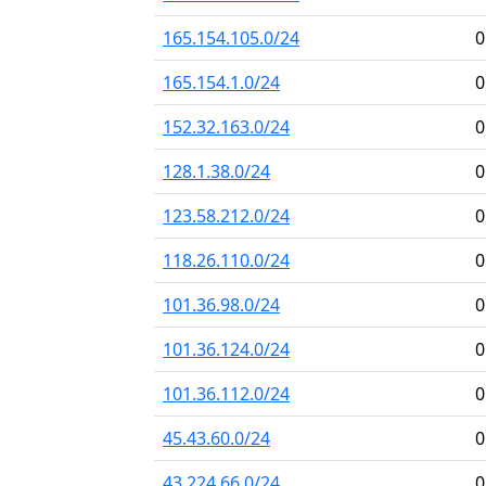
165.154.105.0/24
0
165.154.1.0/24
0
152.32.163.0/24
0
128.1.38.0/24
0
123.58.212.0/24
0
118.26.110.0/24
0
101.36.98.0/24
0
101.36.124.0/24
0
101.36.112.0/24
0
45.43.60.0/24
0
43.224.66.0/24
0