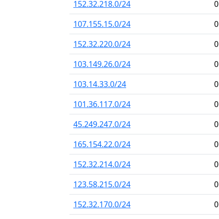
152.32.218.0/24
0
107.155.15.0/24
0
152.32.220.0/24
0
103.149.26.0/24
0
103.14.33.0/24
0
101.36.117.0/24
0
45.249.247.0/24
0
165.154.22.0/24
0
152.32.214.0/24
0
123.58.215.0/24
0
152.32.170.0/24
0