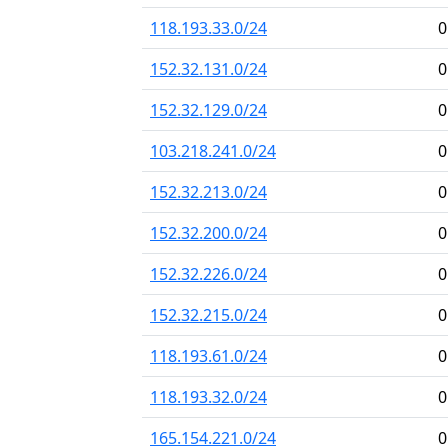
118.193.33.0/24
0
152.32.131.0/24
0
152.32.129.0/24
0
103.218.241.0/24
0
152.32.213.0/24
0
152.32.200.0/24
0
152.32.226.0/24
0
152.32.215.0/24
0
118.193.61.0/24
0
118.193.32.0/24
0
165.154.221.0/24
0