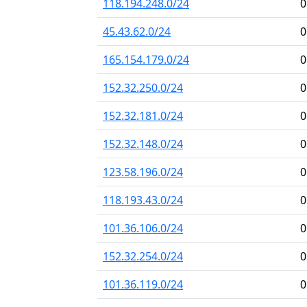
118.194.248.0/24
0
45.43.62.0/24
0
165.154.179.0/24
0
152.32.250.0/24
0
152.32.181.0/24
0
152.32.148.0/24
0
123.58.196.0/24
0
118.193.43.0/24
0
101.36.106.0/24
0
152.32.254.0/24
0
101.36.119.0/24
0