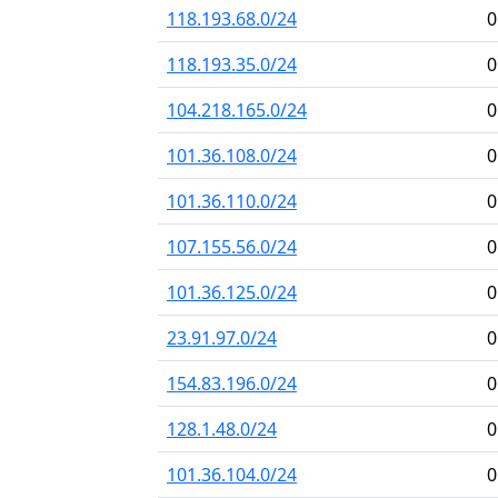
118.193.68.0/24
0
118.193.35.0/24
0
104.218.165.0/24
0
101.36.108.0/24
0
101.36.110.0/24
0
107.155.56.0/24
0
101.36.125.0/24
0
23.91.97.0/24
0
154.83.196.0/24
0
128.1.48.0/24
0
101.36.104.0/24
0