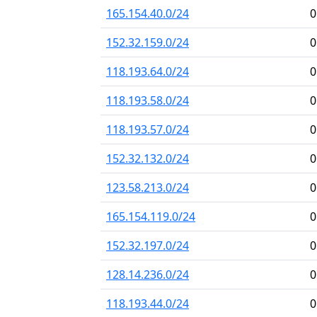
165.154.40.0/24
0
152.32.159.0/24
0
118.193.64.0/24
0
118.193.58.0/24
0
118.193.57.0/24
0
152.32.132.0/24
0
123.58.213.0/24
0
165.154.119.0/24
0
152.32.197.0/24
0
128.14.236.0/24
0
118.193.44.0/24
0