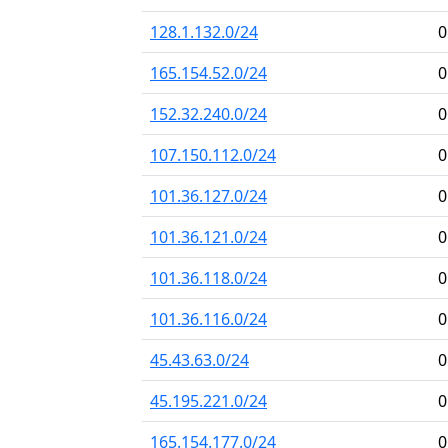
128.1.132.0/24
0
165.154.52.0/24
0
152.32.240.0/24
0
107.150.112.0/24
0
101.36.127.0/24
0
101.36.121.0/24
0
101.36.118.0/24
0
101.36.116.0/24
0
45.43.63.0/24
0
45.195.221.0/24
0
165.154.177.0/24
0