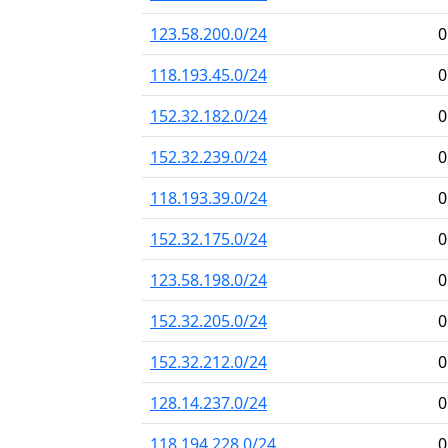
123.58.200.0/24
0
118.193.45.0/24
0
152.32.182.0/24
0
152.32.239.0/24
0
118.193.39.0/24
0
152.32.175.0/24
0
123.58.198.0/24
0
152.32.205.0/24
0
152.32.212.0/24
0
128.14.237.0/24
0
118.194.228.0/24
0