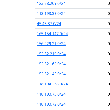
123.58.209.0/24
0
118.193.38.0/24
0
45.43.37.0/24
0
165.154.147.0/24
0
156.229.21.0/24
0
152.32.219.0/24
0
152.32.162.0/24
0
152.32.145.0/24
0
118.194.238.0/24
0
118.193.73.0/24
0
118.193.72.0/24
0