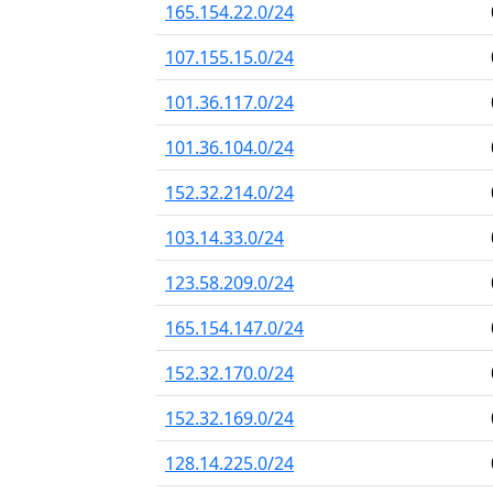
165.154.22.0/24
107.155.15.0/24
101.36.117.0/24
101.36.104.0/24
152.32.214.0/24
103.14.33.0/24
123.58.209.0/24
165.154.147.0/24
152.32.170.0/24
152.32.169.0/24
128.14.225.0/24