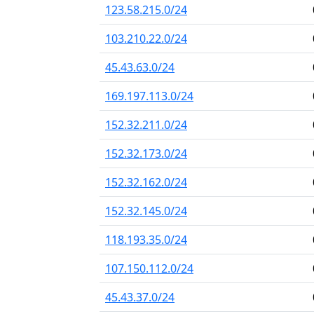
123.58.215.0/24
103.210.22.0/24
45.43.63.0/24
169.197.113.0/24
152.32.211.0/24
152.32.173.0/24
152.32.162.0/24
152.32.145.0/24
118.193.35.0/24
107.150.112.0/24
45.43.37.0/24