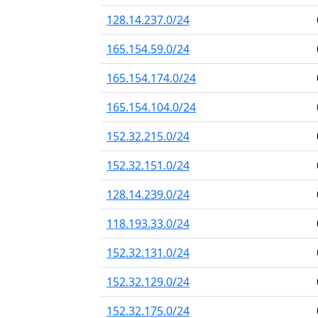
128.14.237.0/24
165.154.59.0/24
165.154.174.0/24
165.154.104.0/24
152.32.215.0/24
152.32.151.0/24
128.14.239.0/24
118.193.33.0/24
152.32.131.0/24
152.32.129.0/24
152.32.175.0/24