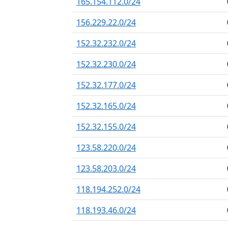
165.154.112.0/24
156.229.22.0/24
152.32.232.0/24
152.32.230.0/24
152.32.177.0/24
152.32.165.0/24
152.32.155.0/24
123.58.220.0/24
123.58.203.0/24
118.194.252.0/24
118.193.46.0/24