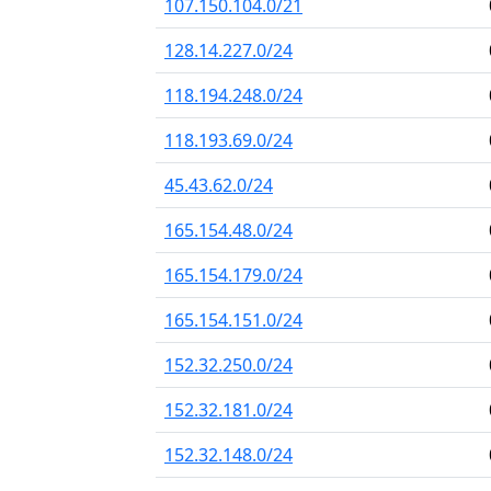
107.150.104.0/21
128.14.227.0/24
118.194.248.0/24
118.193.69.0/24
45.43.62.0/24
165.154.48.0/24
165.154.179.0/24
165.154.151.0/24
152.32.250.0/24
152.32.181.0/24
152.32.148.0/24