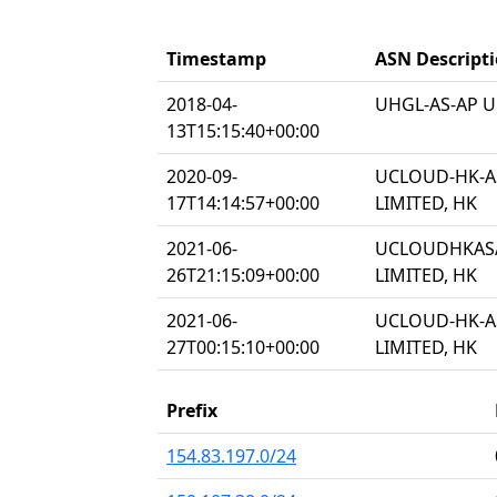
Timestamp
ASN Descript
2018-04-
UHGL-AS-AP UC
13T15:15:40+00:00
2020-09-
UCLOUD-HK-A
17T14:14:57+00:00
LIMITED, HK
2021-06-
UCLOUDHKAS
26T21:15:09+00:00
LIMITED, HK
2021-06-
UCLOUD-HK-A
27T00:15:10+00:00
LIMITED, HK
Prefix
154.83.197.0/24