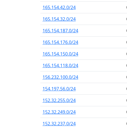
165.154.42.0/24
165.154.32.0/24
165.154.187.0/24
165.154.176.0/24
165.154.150.0/24
165.154.118.0/24
156.232.100.0/24
154.197.56.0/24
152.32.255.0/24
152.32.249.0/24
152.32.237.0/24