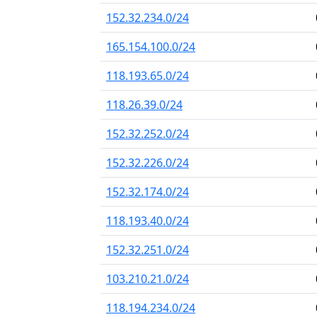
152.32.234.0/24
165.154.100.0/24
118.193.65.0/24
118.26.39.0/24
152.32.252.0/24
152.32.226.0/24
152.32.174.0/24
118.193.40.0/24
152.32.251.0/24
103.210.21.0/24
118.194.234.0/24