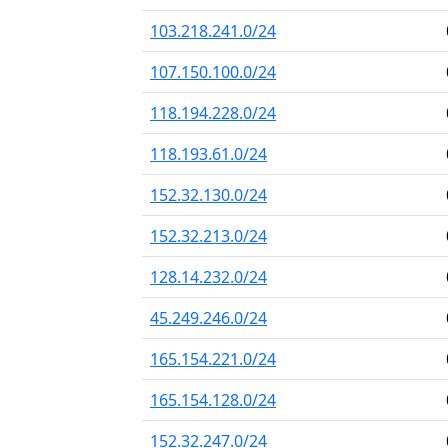
103.218.241.0/24
107.150.100.0/24
118.194.228.0/24
118.193.61.0/24
152.32.130.0/24
152.32.213.0/24
128.14.232.0/24
45.249.246.0/24
165.154.221.0/24
165.154.128.0/24
152.32.247.0/24