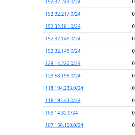
152.32.243.0/24
0
152.32.217.0/24
0
152.32.181.0/24
0
152.32.148.0/24
0
152.32.146.0/24
0
128.14.226.0/24
0
123.58.196.0/24
0
118.194.233.0/24
0
118.193.43.0/24
0
103.14.32.0/24
0
107.150.100.0/24
0