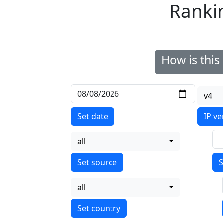
Ranki
How is thi
v4
Set date
IP ve
all
S
all