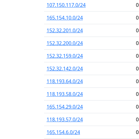
107.150.117.0/24
0
165.154.10.0/24
0
152.32.201.0/24
0
152.32.200.0/24
0
152.32.159.0/24
0
152.32.142.0/24
0
118.193.64.0/24
0
118.193.58.0/24
0
165.154.29.0/24
0
118.193.57.0/24
0
165.154.6.0/24
0