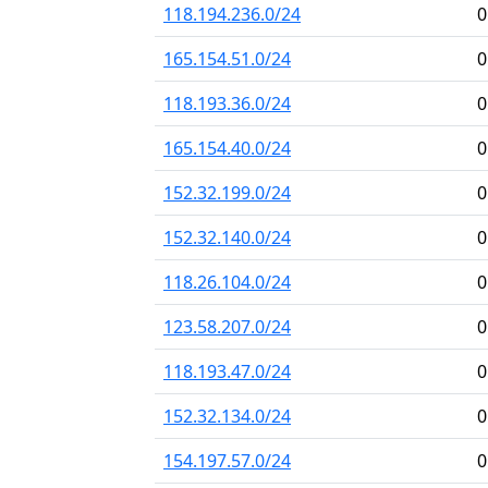
118.194.236.0/24
0
165.154.51.0/24
0
118.193.36.0/24
0
165.154.40.0/24
0
152.32.199.0/24
0
152.32.140.0/24
0
118.26.104.0/24
0
123.58.207.0/24
0
118.193.47.0/24
0
152.32.134.0/24
0
154.197.57.0/24
0