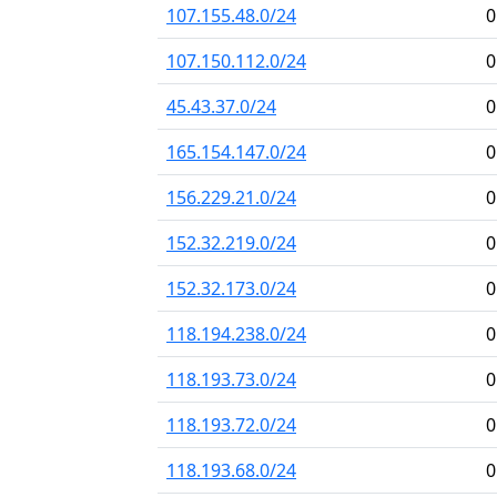
107.155.48.0/24
0
107.150.112.0/24
0
45.43.37.0/24
0
165.154.147.0/24
0
156.229.21.0/24
0
152.32.219.0/24
0
152.32.173.0/24
0
118.194.238.0/24
0
118.193.73.0/24
0
118.193.72.0/24
0
118.193.68.0/24
0