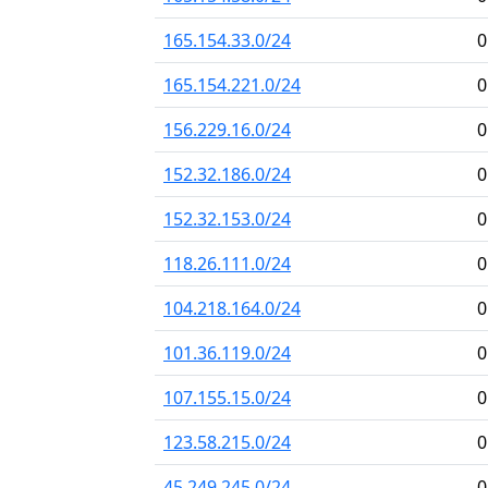
165.154.33.0/24
0
165.154.221.0/24
0
156.229.16.0/24
0
152.32.186.0/24
0
152.32.153.0/24
0
118.26.111.0/24
0
104.218.164.0/24
0
101.36.119.0/24
0
107.155.15.0/24
0
123.58.215.0/24
0
45.249.245.0/24
0