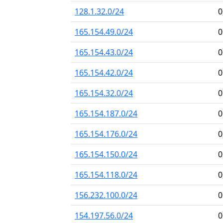
128.1.32.0/24
0
165.154.49.0/24
0
165.154.43.0/24
0
165.154.42.0/24
0
165.154.32.0/24
0
165.154.187.0/24
0
165.154.176.0/24
0
165.154.150.0/24
0
165.154.118.0/24
0
156.232.100.0/24
0
154.197.56.0/24
0