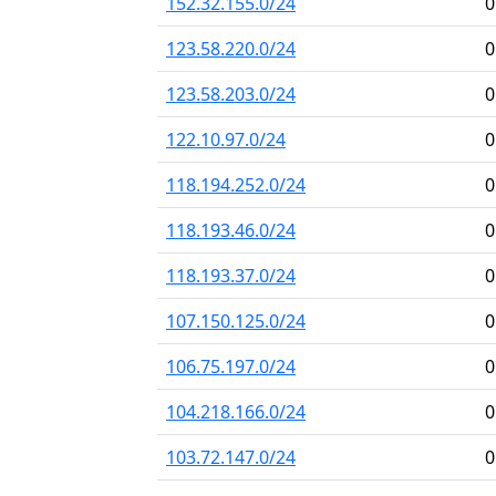
152.32.155.0/24
0
123.58.220.0/24
0
123.58.203.0/24
0
122.10.97.0/24
0
118.194.252.0/24
0
118.193.46.0/24
0
118.193.37.0/24
0
107.150.125.0/24
0
106.75.197.0/24
0
104.218.166.0/24
0
103.72.147.0/24
0