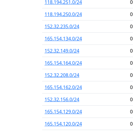
118.194.251.0/24
0
118.194.250.0/24
0
152.32.235.0/24
0
165.154.134.0/24
0
152.32.149.0/24
0
165.154.164.0/24
0
152.32.208.0/24
0
165.154.162.0/24
0
152.32.156.0/24
0
165.154.129.0/24
0
165.154.120.0/24
0