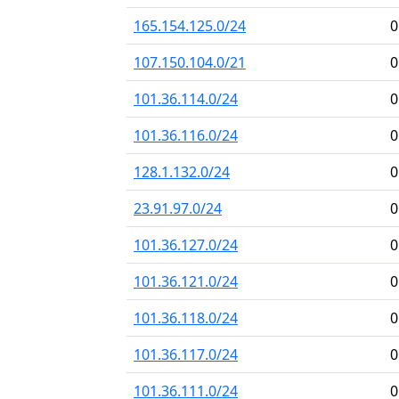
165.154.125.0/24
0
107.150.104.0/21
0
101.36.114.0/24
0
101.36.116.0/24
0
128.1.132.0/24
0
23.91.97.0/24
0
101.36.127.0/24
0
101.36.121.0/24
0
101.36.118.0/24
0
101.36.117.0/24
0
101.36.111.0/24
0