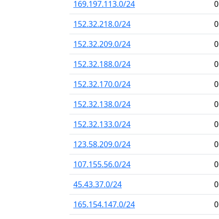
169.197.113.0/24
0
152.32.218.0/24
0
152.32.209.0/24
0
152.32.188.0/24
0
152.32.170.0/24
0
152.32.138.0/24
0
152.32.133.0/24
0
123.58.209.0/24
0
107.155.56.0/24
0
45.43.37.0/24
0
165.154.147.0/24
0