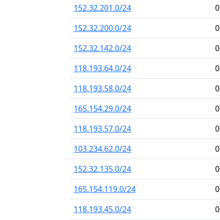
152.32.201.0/24
0
152.32.200.0/24
0
152.32.142.0/24
0
118.193.64.0/24
0
118.193.58.0/24
0
165.154.29.0/24
0
118.193.57.0/24
0
103.234.62.0/24
0
152.32.135.0/24
0
165.154.119.0/24
0
118.193.45.0/24
0