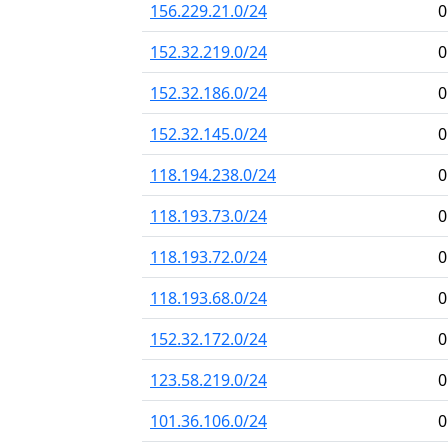
156.229.21.0/24
0
152.32.219.0/24
0
152.32.186.0/24
0
152.32.145.0/24
0
118.194.238.0/24
0
118.193.73.0/24
0
118.193.72.0/24
0
118.193.68.0/24
0
152.32.172.0/24
0
123.58.219.0/24
0
101.36.106.0/24
0