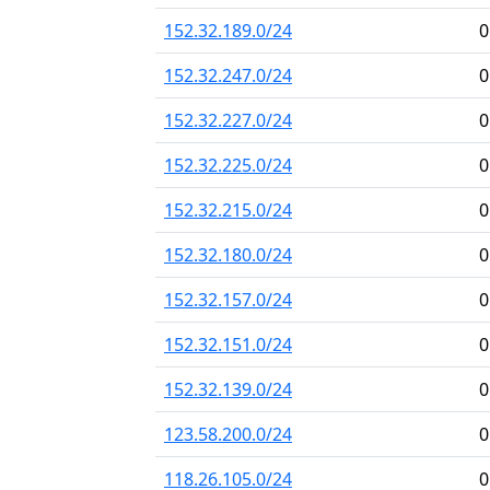
152.32.189.0/24
0
152.32.247.0/24
0
152.32.227.0/24
0
152.32.225.0/24
0
152.32.215.0/24
0
152.32.180.0/24
0
152.32.157.0/24
0
152.32.151.0/24
0
152.32.139.0/24
0
123.58.200.0/24
0
118.26.105.0/24
0