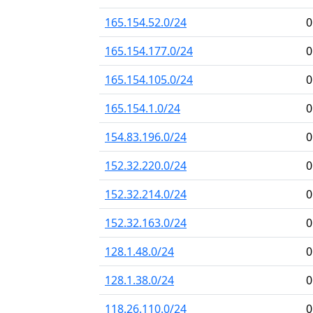
165.154.52.0/24
0
165.154.177.0/24
0
165.154.105.0/24
0
165.154.1.0/24
0
154.83.196.0/24
0
152.32.220.0/24
0
152.32.214.0/24
0
152.32.163.0/24
0
128.1.48.0/24
0
128.1.38.0/24
0
118.26.110.0/24
0