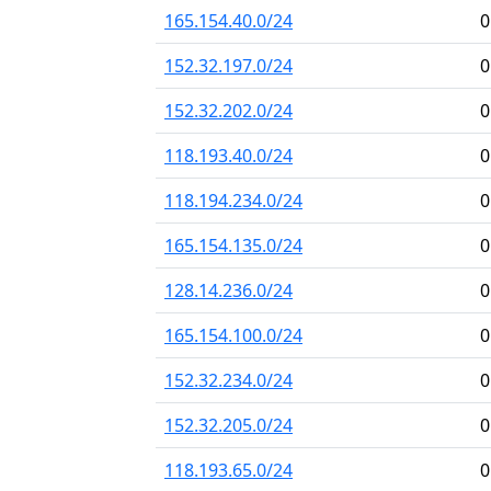
165.154.40.0/24
0
152.32.197.0/24
0
152.32.202.0/24
0
118.193.40.0/24
0
118.194.234.0/24
0
165.154.135.0/24
0
128.14.236.0/24
0
165.154.100.0/24
0
152.32.234.0/24
0
152.32.205.0/24
0
118.193.65.0/24
0