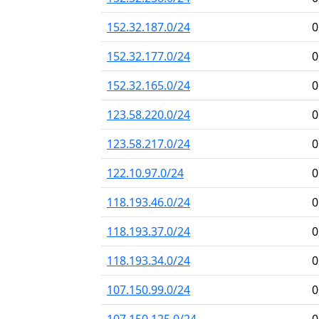
152.32.187.0/24
0
152.32.177.0/24
0
152.32.165.0/24
0
123.58.220.0/24
0
123.58.217.0/24
0
122.10.97.0/24
0
118.193.46.0/24
0
118.193.37.0/24
0
118.193.34.0/24
0
107.150.99.0/24
0