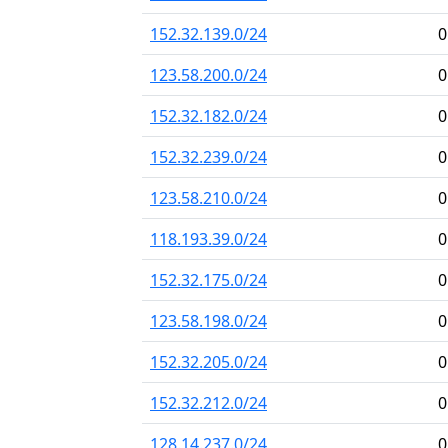
152.32.139.0/24
0
123.58.200.0/24
0
152.32.182.0/24
0
152.32.239.0/24
0
123.58.210.0/24
0
118.193.39.0/24
0
152.32.175.0/24
0
123.58.198.0/24
0
152.32.205.0/24
0
152.32.212.0/24
0
128.14.237.0/24
0