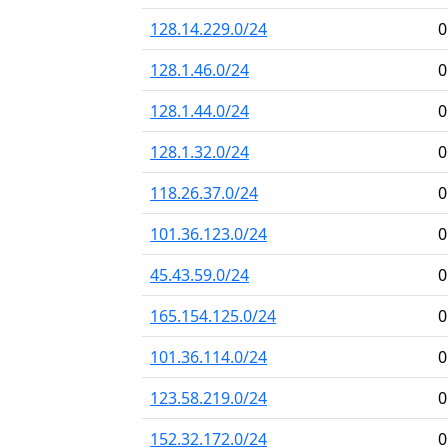
128.14.229.0/24
0
128.1.46.0/24
0
128.1.44.0/24
0
128.1.32.0/24
0
118.26.37.0/24
0
101.36.123.0/24
0
45.43.59.0/24
0
165.154.125.0/24
0
101.36.114.0/24
0
123.58.219.0/24
0
152.32.172.0/24
0