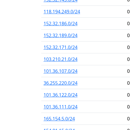
118.194.249.0/24
0
152.32.186.0/24
0
152.32.189.0/24
0
152.32.171.0/24
0
103.210.21.0/24
0
101.36.107.0/24
0
36.255.220.0/24
0
101.36.122.0/24
0
101.36.111.0/24
0
165.154.5.0/24
0