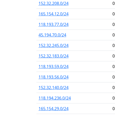
152.32.208.0/24
0
165.154.12.0/24
0
118.193.77.0/24
0
45.194.70.0/24
0
152.32.245.0/24
0
152.32.183.0/24
0
118.193.59.0/24
0
118.193.56.0/24
0
152.32.140.0/24
0
118.194.236.0/24
0
165.154.29.0/24
0