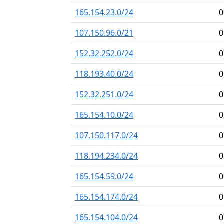
165.154.23.0/24
0
107.150.96.0/21
0
152.32.252.0/24
0
118.193.40.0/24
0
152.32.251.0/24
0
165.154.10.0/24
0
107.150.117.0/24
0
118.194.234.0/24
0
165.154.59.0/24
0
165.154.174.0/24
0
165.154.104.0/24
0