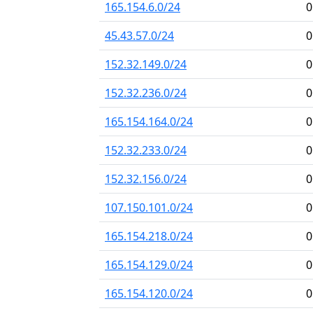
165.154.6.0/24
0
45.43.57.0/24
0
152.32.149.0/24
0
152.32.236.0/24
0
165.154.164.0/24
0
152.32.233.0/24
0
152.32.156.0/24
0
107.150.101.0/24
0
165.154.218.0/24
0
165.154.129.0/24
0
165.154.120.0/24
0