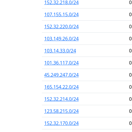
152.32.218.0/24
0
107.155.15.0/24
0
152.32.220.0/24
0
103.149.26.0/24
0
103.14.33.0/24
0
101.36.117.0/24
0
45.249.247.0/24
0
165.154.22.0/24
0
152.32.214.0/24
0
123.58.215.0/24
0
152.32.170.0/24
0