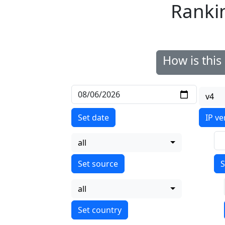
Ranki
How is thi
v4
Set date
IP ve
all
S
all