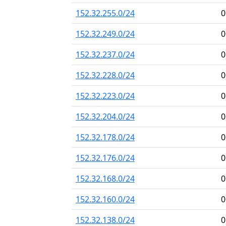
152.32.255.0/24
0
152.32.249.0/24
0
152.32.237.0/24
0
152.32.228.0/24
0
152.32.223.0/24
0
152.32.204.0/24
0
152.32.178.0/24
0
152.32.176.0/24
0
152.32.168.0/24
0
152.32.160.0/24
0
152.32.138.0/24
0