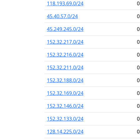
118.193.69.0/24
0
45.40.57.0/24
0
45.249.245.0/24
0
152.32.217.0/24
0
152.32.216.0/24
0
152.32.211.0/24
0
152.32.188.0/24
0
152.32.169.0/24
0
152.32.146.0/24
0
152.32.133.0/24
0
128.14.225.0/24
0