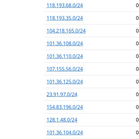
118.193.68.0/24
0
118.193.35.0/24
0
104.218.165.0/24
0
101.36.108.0/24
0
101.36.110.0/24
0
107.155.56.0/24
0
101.36.125.0/24
0
23.91.97.0/24
0
154.83.196.0/24
0
128.1.48.0/24
0
101.36.104.0/24
0