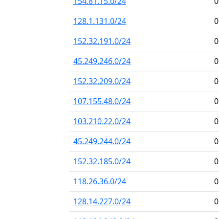
154.81.15.0/24
0
128.1.131.0/24
0
152.32.191.0/24
0
45.249.246.0/24
0
152.32.209.0/24
0
107.155.48.0/24
0
103.210.22.0/24
0
45.249.244.0/24
0
152.32.185.0/24
0
118.26.36.0/24
0
128.14.227.0/24
0