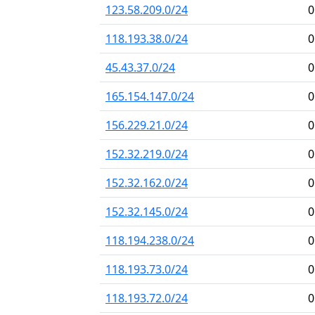
123.58.209.0/24
0
118.193.38.0/24
0
45.43.37.0/24
0
165.154.147.0/24
0
156.229.21.0/24
0
152.32.219.0/24
0
152.32.162.0/24
0
152.32.145.0/24
0
118.194.238.0/24
0
118.193.73.0/24
0
118.193.72.0/24
0