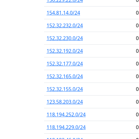
156.229.22.0/24
0
154.81.14.0/24
0
152.32.232.0/24
0
152.32.230.0/24
0
152.32.192.0/24
0
152.32.177.0/24
0
152.32.165.0/24
0
152.32.155.0/24
0
123.58.203.0/24
0
118.194.252.0/24
0
118.194.229.0/24
0