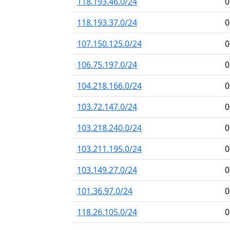
118.193.46.0/24
0
118.193.37.0/24
0
107.150.125.0/24
0
106.75.197.0/24
0
104.218.166.0/24
0
103.72.147.0/24
0
103.218.240.0/24
0
103.211.195.0/24
0
103.149.27.0/24
0
101.36.97.0/24
0
118.26.105.0/24
0