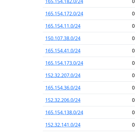
165.154.182.0/24
0
165.154.172.0/24
0
165.154.11.0/24
0
150.107.38.0/24
0
165.154.41.0/24
0
165.154.173.0/24
0
152.32.207.0/24
0
165.154.36.0/24
0
152.32.206.0/24
0
165.154.138.0/24
0
152.32.141.0/24
0