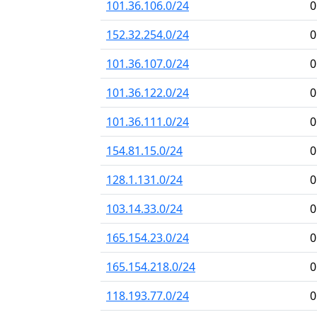
101.36.106.0/24
0
152.32.254.0/24
0
101.36.107.0/24
0
101.36.122.0/24
0
101.36.111.0/24
0
154.81.15.0/24
0
128.1.131.0/24
0
103.14.33.0/24
0
165.154.23.0/24
0
165.154.218.0/24
0
118.193.77.0/24
0