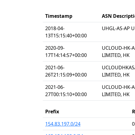
Timestamp
ASN Descript
2018-04-
UHGL-AS-AP UC
13T15:15:40+00:00
2020-09-
UCLOUD-HK-A
17T14:14:57+00:00
LIMITED, HK
2021-06-
UCLOUDHKAS
26T21:15:09+00:00
LIMITED, HK
2021-06-
UCLOUD-HK-A
27T00:15:10+00:00
LIMITED, HK
Prefix
154.83.197.0/24
0