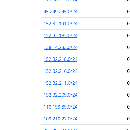
45.249.245.0/24
0
152.32.191.0/24
0
152.32.182.0/24
0
128.14.232.0/24
0
152.32.218.0/24
0
152.32.216.0/24
0
152.32.211.0/24
0
152.32.209.0/24
0
118.193.39.0/24
0
103.210.22.0/24
0