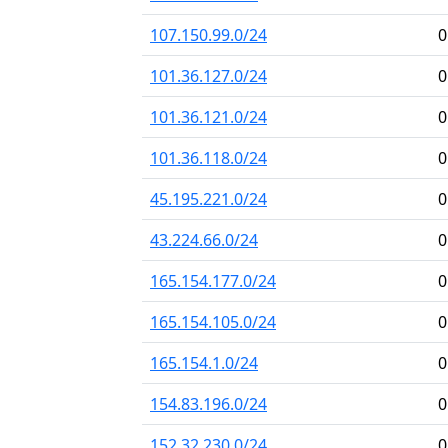
107.150.99.0/24
0
101.36.127.0/24
0
101.36.121.0/24
0
101.36.118.0/24
0
45.195.221.0/24
0
43.224.66.0/24
0
165.154.177.0/24
0
165.154.105.0/24
0
165.154.1.0/24
0
154.83.196.0/24
0
152.32.230.0/24
0