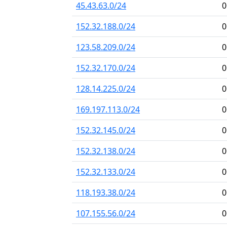
45.43.63.0/24
0
152.32.188.0/24
0
123.58.209.0/24
0
152.32.170.0/24
0
128.14.225.0/24
0
169.197.113.0/24
0
152.32.145.0/24
0
152.32.138.0/24
0
152.32.133.0/24
0
118.193.38.0/24
0
107.155.56.0/24
0