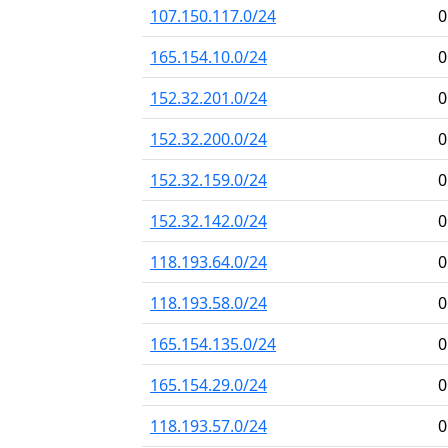
107.150.117.0/24
0
165.154.10.0/24
0
152.32.201.0/24
0
152.32.200.0/24
0
152.32.159.0/24
0
152.32.142.0/24
0
118.193.64.0/24
0
118.193.58.0/24
0
165.154.135.0/24
0
165.154.29.0/24
0
118.193.57.0/24
0