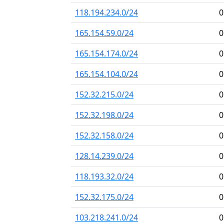
118.194.234.0/24
0
165.154.59.0/24
0
165.154.174.0/24
0
165.154.104.0/24
0
152.32.215.0/24
0
152.32.198.0/24
0
152.32.158.0/24
0
128.14.239.0/24
0
118.193.32.0/24
0
152.32.175.0/24
0
103.218.241.0/24
0