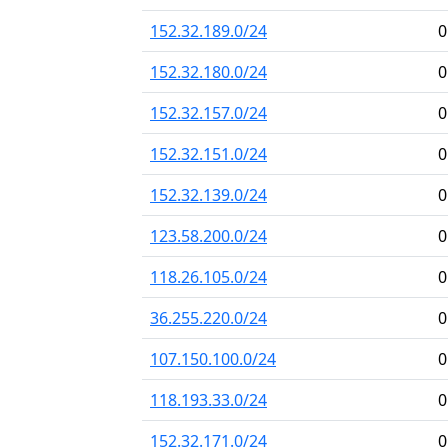
152.32.189.0/24
0
152.32.180.0/24
0
152.32.157.0/24
0
152.32.151.0/24
0
152.32.139.0/24
0
123.58.200.0/24
0
118.26.105.0/24
0
36.255.220.0/24
0
107.150.100.0/24
0
118.193.33.0/24
0
152.32.171.0/24
0