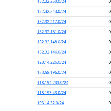
152.32.250.0/24
0
152.32.243.0/24
0
152.32.217.0/24
0
152.32.181.0/24
0
152.32.148.0/24
0
152.32.146.0/24
0
128.14.226.0/24
0
123.58.196.0/24
0
118.194.233.0/24
0
118.193.43.0/24
0
103.14.32.0/24
0