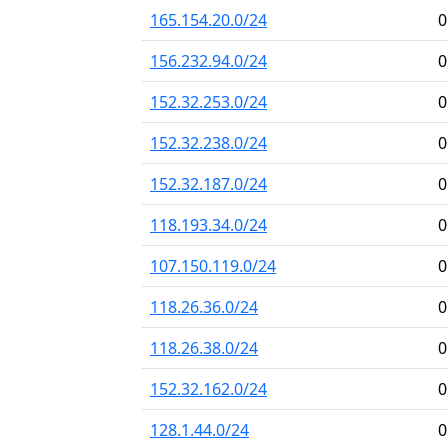
165.154.20.0/24
0
156.232.94.0/24
0
152.32.253.0/24
0
152.32.238.0/24
0
152.32.187.0/24
0
118.193.34.0/24
0
107.150.119.0/24
0
118.26.36.0/24
0
118.26.38.0/24
0
152.32.162.0/24
0
128.1.44.0/24
0