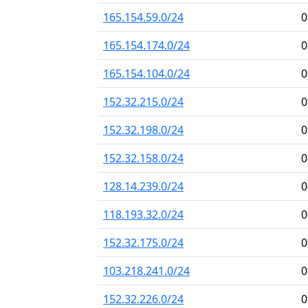
165.154.59.0/24
0
165.154.174.0/24
0
165.154.104.0/24
0
152.32.215.0/24
0
152.32.198.0/24
0
152.32.158.0/24
0
128.14.239.0/24
0
118.193.32.0/24
0
152.32.175.0/24
0
103.218.241.0/24
0
152.32.226.0/24
0