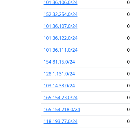
101.36.106.0/24
0
152.32.254.0/24
0
101.36.107.0/24
0
101.36.122.0/24
0
101.36.111.0/24
0
154.81.15.0/24
0
128.1.131.0/24
0
103.14.33.0/24
0
165.154.23.0/24
0
165.154.218.0/24
0
118.193.77.0/24
0