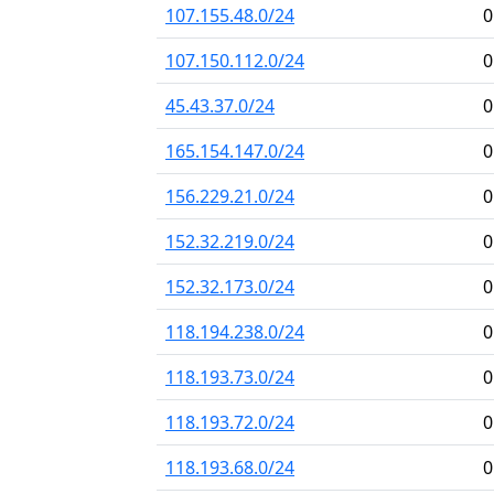
107.155.48.0/24
0
107.150.112.0/24
0
45.43.37.0/24
0
165.154.147.0/24
0
156.229.21.0/24
0
152.32.219.0/24
0
152.32.173.0/24
0
118.194.238.0/24
0
118.193.73.0/24
0
118.193.72.0/24
0
118.193.68.0/24
0