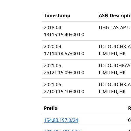
Timestamp
ASN Descript
2018-04-
UHGL-AS-AP UC
13T15:15:40+00:00
2020-09-
UCLOUD-HK-A
17T14:14:57+00:00
LIMITED, HK
2021-06-
UCLOUDHKAS
26T21:15:09+00:00
LIMITED, HK
2021-06-
UCLOUD-HK-A
27T00:15:10+00:00
LIMITED, HK
Prefix
154.83.197.0/24
0