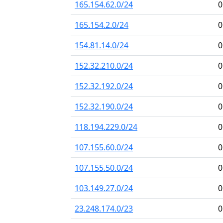
165.154.62.0/24
0
165.154.2.0/24
0
154.81.14.0/24
0
152.32.210.0/24
0
152.32.192.0/24
0
152.32.190.0/24
0
118.194.229.0/24
0
107.155.60.0/24
0
107.155.50.0/24
0
103.149.27.0/24
0
23.248.174.0/23
0