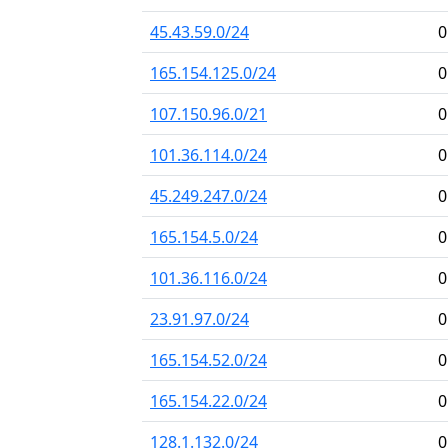
45.43.59.0/24
0
165.154.125.0/24
0
107.150.96.0/21
0
101.36.114.0/24
0
45.249.247.0/24
0
165.154.5.0/24
0
101.36.116.0/24
0
23.91.97.0/24
0
165.154.52.0/24
0
165.154.22.0/24
0
128.1.132.0/24
0