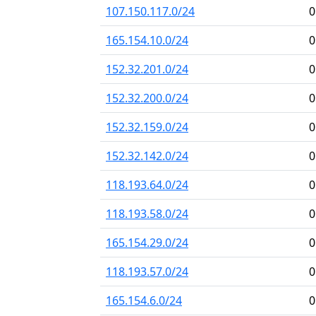
107.150.117.0/24
0
165.154.10.0/24
0
152.32.201.0/24
0
152.32.200.0/24
0
152.32.159.0/24
0
152.32.142.0/24
0
118.193.64.0/24
0
118.193.58.0/24
0
165.154.29.0/24
0
118.193.57.0/24
0
165.154.6.0/24
0