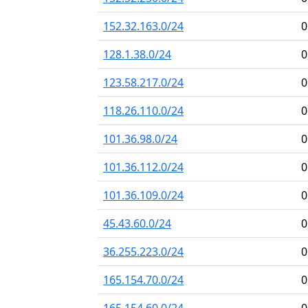
152.32.163.0/24
0
128.1.38.0/24
0
123.58.217.0/24
0
118.26.110.0/24
0
101.36.98.0/24
0
101.36.112.0/24
0
101.36.109.0/24
0
45.43.60.0/24
0
36.255.223.0/24
0
165.154.70.0/24
0