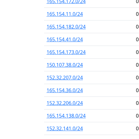
165.154.172.0/24
0
165.154.11.0/24
0
165.154.182.0/24
0
165.154.41.0/24
0
165.154.173.0/24
0
150.107.38.0/24
0
152.32.207.0/24
0
165.154.36.0/24
0
152.32.206.0/24
0
165.154.138.0/24
0
152.32.141.0/24
0