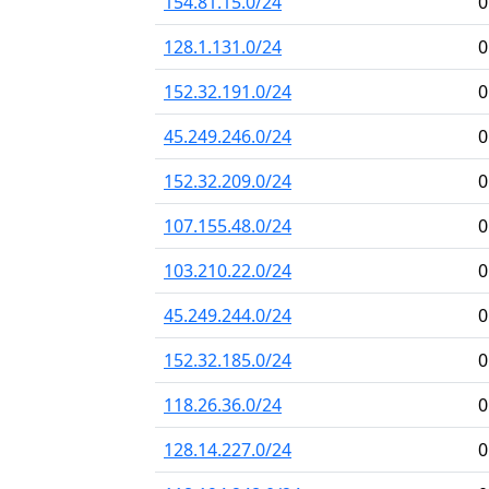
154.81.15.0/24
0
128.1.131.0/24
0
152.32.191.0/24
0
45.249.246.0/24
0
152.32.209.0/24
0
107.155.48.0/24
0
103.210.22.0/24
0
45.249.244.0/24
0
152.32.185.0/24
0
118.26.36.0/24
0
128.14.227.0/24
0