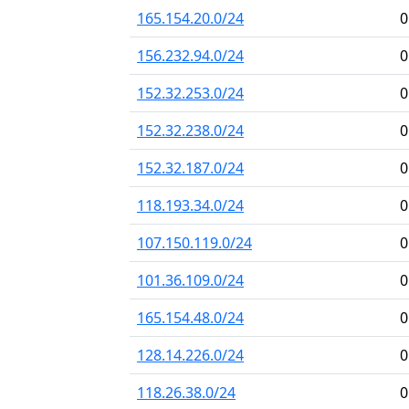
165.154.20.0/24
0
156.232.94.0/24
0
152.32.253.0/24
0
152.32.238.0/24
0
152.32.187.0/24
0
118.193.34.0/24
0
107.150.119.0/24
0
101.36.109.0/24
0
165.154.48.0/24
0
128.14.226.0/24
0
118.26.38.0/24
0