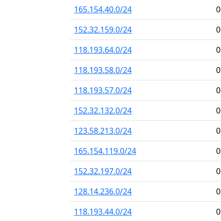
165.154.40.0/24
0
152.32.159.0/24
0
118.193.64.0/24
0
118.193.58.0/24
0
118.193.57.0/24
0
152.32.132.0/24
0
123.58.213.0/24
0
165.154.119.0/24
0
152.32.197.0/24
0
128.14.236.0/24
0
118.193.44.0/24
0