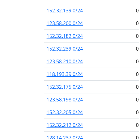
152.32.139.0/24
0
123.58.200.0/24
0
152.32.182.0/24
0
152.32.239.0/24
0
123.58.210.0/24
0
118.193.39.0/24
0
152.32.175.0/24
0
123.58.198.0/24
0
152.32.205.0/24
0
152.32.212.0/24
0
128.14.237.0/24
0