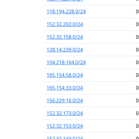
118.194.228.0/24
0
152.32.202.0/24
0
152.32.158.0/24
0
128.14.239.0/24
0
104.218.164.0/24
0
165.154.58.0/24
0
165.154.33.0/24
0
156.229.16.0/24
0
152.32.173.0/24
0
152.32.153.0/24
0
152.32.143.0/24
0