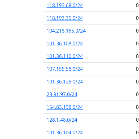
118.193.68.0/24
0
118.193.35.0/24
0
104.218.165.0/24
0
101.36.108.0/24
0
101.36.110.0/24
0
107.155.56.0/24
0
101.36.125.0/24
0
23.91.97.0/24
0
154.83.196.0/24
0
128.1.48.0/24
0
101.36.104.0/24
0