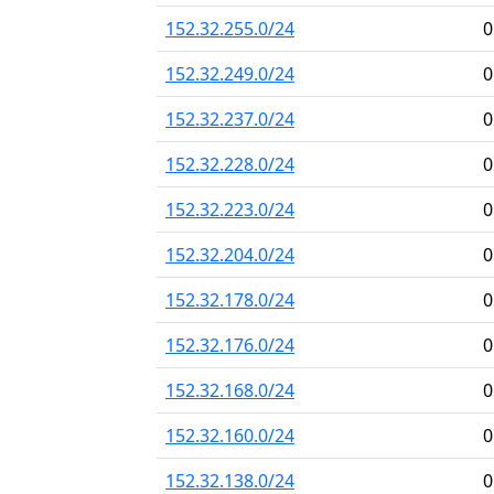
152.32.255.0/24
0
152.32.249.0/24
0
152.32.237.0/24
0
152.32.228.0/24
0
152.32.223.0/24
0
152.32.204.0/24
0
152.32.178.0/24
0
152.32.176.0/24
0
152.32.168.0/24
0
152.32.160.0/24
0
152.32.138.0/24
0