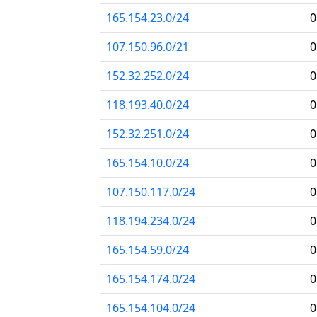
165.154.23.0/24
0
107.150.96.0/21
0
152.32.252.0/24
0
118.193.40.0/24
0
152.32.251.0/24
0
165.154.10.0/24
0
107.150.117.0/24
0
118.194.234.0/24
0
165.154.59.0/24
0
165.154.174.0/24
0
165.154.104.0/24
0