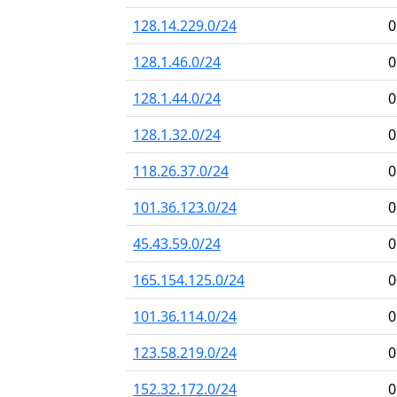
128.14.229.0/24
0
128.1.46.0/24
0
128.1.44.0/24
0
128.1.32.0/24
0
118.26.37.0/24
0
101.36.123.0/24
0
45.43.59.0/24
0
165.154.125.0/24
0
101.36.114.0/24
0
123.58.219.0/24
0
152.32.172.0/24
0