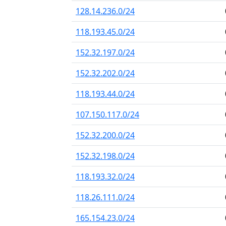
128.14.236.0/24
118.193.45.0/24
152.32.197.0/24
152.32.202.0/24
118.193.44.0/24
107.150.117.0/24
152.32.200.0/24
152.32.198.0/24
118.193.32.0/24
118.26.111.0/24
165.154.23.0/24