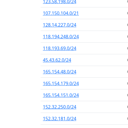
123.58.198.0/24
107.150.104.0/21
128.14.227.0/24
118.194.248.0/24
118.193.69.0/24
45.43.62.0/24
165.154.48.0/24
165.154.179.0/24
165.154.151.0/24
152.32.250.0/24
152.32.181.0/24