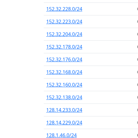
152.32.228.0/24
152.32.223.0/24
152.32.204.0/24
152.32.178.0/24
152.32.176.0/24
152.32.168.0/24
152.32.160.0/24
152.32.138.0/24
128.14.233.0/24
128.14.229.0/24
128.1.46.0/24