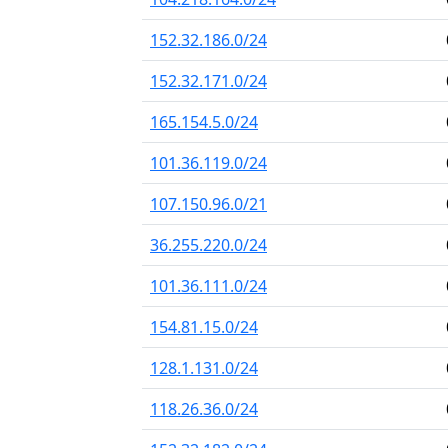
152.32.186.0/24
152.32.171.0/24
165.154.5.0/24
101.36.119.0/24
107.150.96.0/21
36.255.220.0/24
101.36.111.0/24
154.81.15.0/24
128.1.131.0/24
118.26.36.0/24