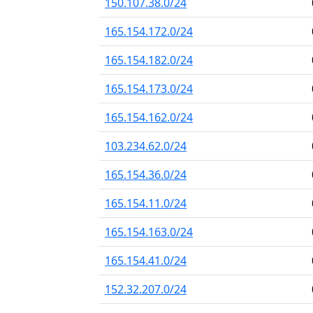
150.107.38.0/24
165.154.172.0/24
165.154.182.0/24
165.154.173.0/24
165.154.162.0/24
103.234.62.0/24
165.154.36.0/24
165.154.11.0/24
165.154.163.0/24
165.154.41.0/24
152.32.207.0/24