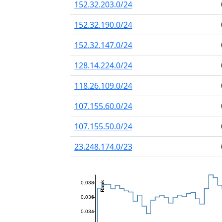
152.32.203.0/24
152.32.190.0/24
152.32.147.0/24
128.14.224.0/24
118.26.109.0/24
107.155.60.0/24
107.155.50.0/24
23.248.174.0/23