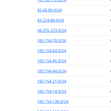
101.36.112.0/24
45.43.60.0/24
43.224.66.0/24
36.255.223.0/24
165.154.70.0/24
165.154.60.0/24
165.154.45.0/24
165.154.44.0/24
165.154.21.0/24
165.154.14.0/24
165.154.136.0/24