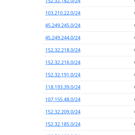
152.32.182.0/24
103.210.22.0/24
45.249.245.0/24
45.249.244.0/24
152.32.218.0/24
152.32.216.0/24
152.32.191.0/24
118.193.39.0/24
107.155.48.0/24
152.32.209.0/24
152.32.185.0/24