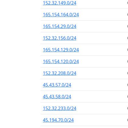
152.32.149.0/24
165.154.164.0/24
165.154.29.0/24
152.32.156.0/24
165.154.129.0/24
165.154.120.0/24
152.32.208.0/24
45.43.57.0/24
45.43.58.0/24
152.32.233.0/24
45.194.70.0/24