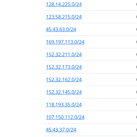
128.14.225.0/24
123.58.215.0/24
45.43.63.0/24
169.197.113.0/24
152.32.211.0/24
152.32.173.0/24
152.32.162.0/24
152.32.145.0/24
118.193.35.0/24
107.150.112.0/24
45.43.37.0/24