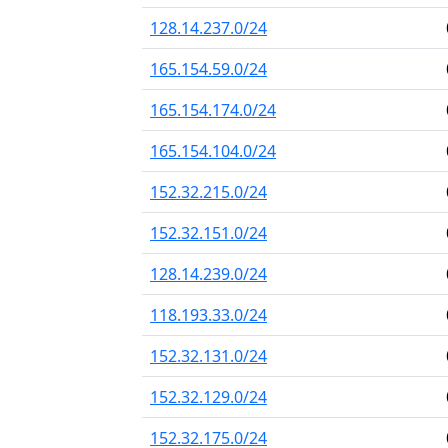
128.14.237.0/24
165.154.59.0/24
165.154.174.0/24
165.154.104.0/24
152.32.215.0/24
152.32.151.0/24
128.14.239.0/24
118.193.33.0/24
152.32.131.0/24
152.32.129.0/24
152.32.175.0/24