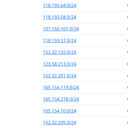
118.193.64.0/24
118.193.58.0/24
107.150.101.0/24
118.193.57.0/24
152.32.132.0/24
123.58.213.0/24
152.32.201.0/24
165.154.119.0/24
165.154.218.0/24
165.154.10.0/24
152.32.205.0/24