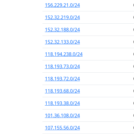
156.229.21.0/24
152.32.219.0/24
152.32.188.0/24
152.32.133.0/24
118.194.238.0/24
118.193.73.0/24
118.193.72.0/24
118.193.68.0/24
118.193.38.0/24
101.36.108.0/24
107.155.56.0/24