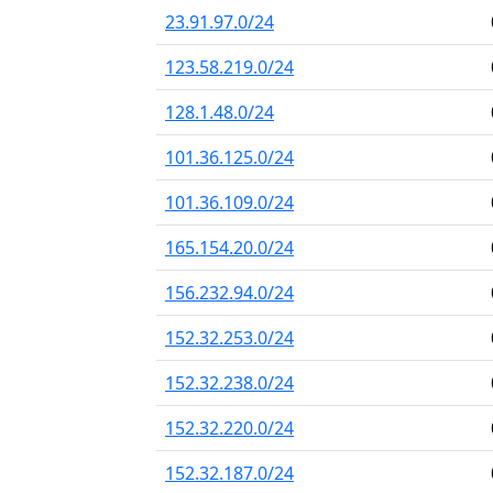
23.91.97.0/24
123.58.219.0/24
128.1.48.0/24
101.36.125.0/24
101.36.109.0/24
165.154.20.0/24
156.232.94.0/24
152.32.253.0/24
152.32.238.0/24
152.32.220.0/24
152.32.187.0/24