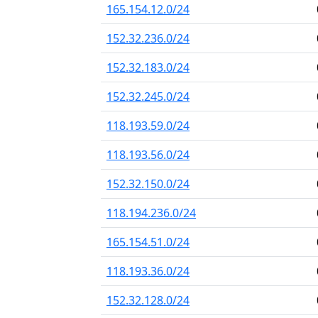
165.154.12.0/24
152.32.236.0/24
152.32.183.0/24
152.32.245.0/24
118.193.59.0/24
118.193.56.0/24
152.32.150.0/24
118.194.236.0/24
165.154.51.0/24
118.193.36.0/24
152.32.128.0/24