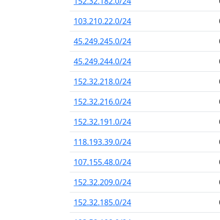
152.32.182.0/24
103.210.22.0/24
45.249.245.0/24
45.249.244.0/24
152.32.218.0/24
152.32.216.0/24
152.32.191.0/24
118.193.39.0/24
107.155.48.0/24
152.32.209.0/24
152.32.185.0/24