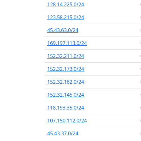
128.14.225.0/24
123.58.215.0/24
45.43.63.0/24
169.197.113.0/24
152.32.211.0/24
152.32.173.0/24
152.32.162.0/24
152.32.145.0/24
118.193.35.0/24
107.150.112.0/24
45.43.37.0/24