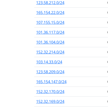
123.58.212.0/24
165.154.22.0/24
107.155.15.0/24
101.36.117.0/24
101.36.104.0/24
152.32.214.0/24
103.14.33.0/24
123.58.209.0/24
165.154.147.0/24
152.32.170.0/24
152.32.169.0/24