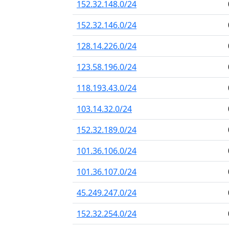
152.32.148.0/24
152.32.146.0/24
128.14.226.0/24
123.58.196.0/24
118.193.43.0/24
103.14.32.0/24
152.32.189.0/24
101.36.106.0/24
101.36.107.0/24
45.249.247.0/24
152.32.254.0/24