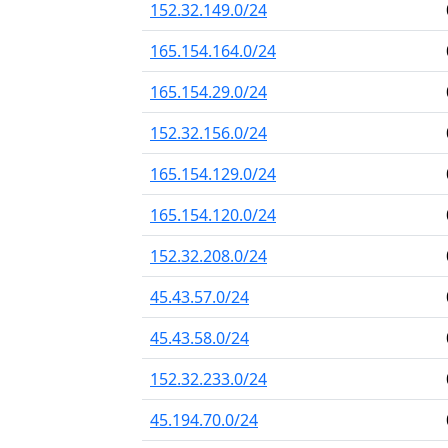
152.32.149.0/24
165.154.164.0/24
165.154.29.0/24
152.32.156.0/24
165.154.129.0/24
165.154.120.0/24
152.32.208.0/24
45.43.57.0/24
45.43.58.0/24
152.32.233.0/24
45.194.70.0/24