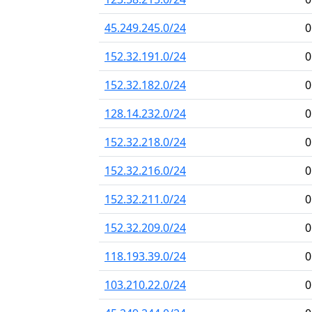
45.249.245.0/24
0
152.32.191.0/24
0
152.32.182.0/24
0
128.14.232.0/24
0
152.32.218.0/24
0
152.32.216.0/24
0
152.32.211.0/24
0
152.32.209.0/24
0
118.193.39.0/24
0
103.210.22.0/24
0