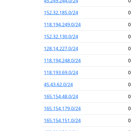
45.249.244.0/24
0
152.32.185.0/24
0
118.194.249.0/24
0
152.32.130.0/24
0
128.14.227.0/24
0
118.194.248.0/24
0
118.193.69.0/24
0
45.43.62.0/24
0
165.154.48.0/24
0
165.154.179.0/24
0
165.154.151.0/24
0