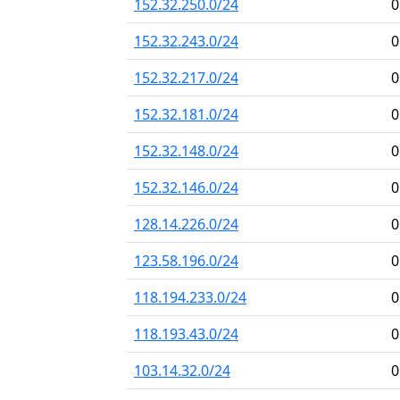
152.32.250.0/24
0
152.32.243.0/24
0
152.32.217.0/24
0
152.32.181.0/24
0
152.32.148.0/24
0
152.32.146.0/24
0
128.14.226.0/24
0
123.58.196.0/24
0
118.194.233.0/24
0
118.193.43.0/24
0
103.14.32.0/24
0