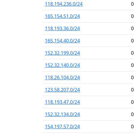
118.194.236.0/24
0
165.154.51.0/24
0
118.193.36.0/24
0
165.154.40.0/24
0
152.32.199.0/24
0
152.32.140.0/24
0
118.26.104.0/24
0
123.58.207.0/24
0
118.193.47.0/24
0
152.32.134.0/24
0
154.197.57.0/24
0