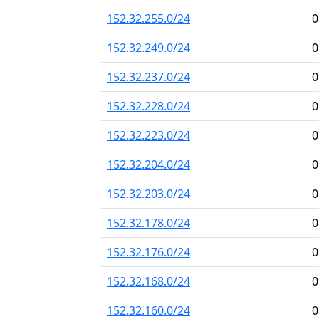
152.32.255.0/24
0
152.32.249.0/24
0
152.32.237.0/24
0
152.32.228.0/24
0
152.32.223.0/24
0
152.32.204.0/24
0
152.32.203.0/24
0
152.32.178.0/24
0
152.32.176.0/24
0
152.32.168.0/24
0
152.32.160.0/24
0