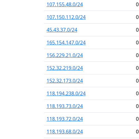
107.155.48.0/24
0
107.150.112.0/24
0
45.43.37.0/24
0
165.154.147.0/24
0
156.229.21.0/24
0
152.32.219.0/24
0
152.32.173.0/24
0
118.194.238.0/24
0
118.193.73.0/24
0
118.193.72.0/24
0
118.193.68.0/24
0