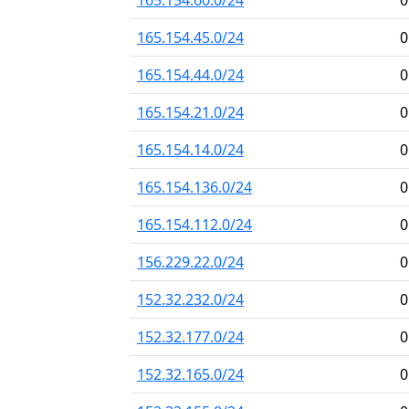
165.154.60.0/24
0
165.154.45.0/24
0
165.154.44.0/24
0
165.154.21.0/24
0
165.154.14.0/24
0
165.154.136.0/24
0
165.154.112.0/24
0
156.229.22.0/24
0
152.32.232.0/24
0
152.32.177.0/24
0
152.32.165.0/24
0