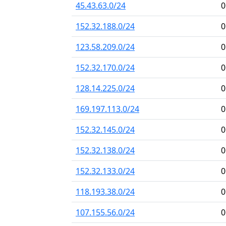
45.43.63.0/24
0
152.32.188.0/24
0
123.58.209.0/24
0
152.32.170.0/24
0
128.14.225.0/24
0
169.197.113.0/24
0
152.32.145.0/24
0
152.32.138.0/24
0
152.32.133.0/24
0
118.193.38.0/24
0
107.155.56.0/24
0