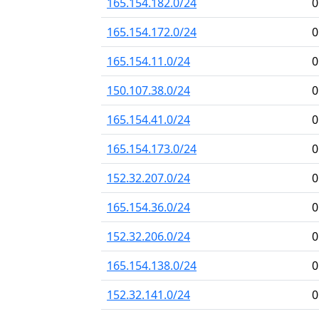
165.154.182.0/24
0
165.154.172.0/24
0
165.154.11.0/24
0
150.107.38.0/24
0
165.154.41.0/24
0
165.154.173.0/24
0
152.32.207.0/24
0
165.154.36.0/24
0
152.32.206.0/24
0
165.154.138.0/24
0
152.32.141.0/24
0