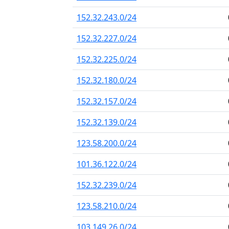
152.32.243.0/24
152.32.227.0/24
152.32.225.0/24
152.32.180.0/24
152.32.157.0/24
152.32.139.0/24
123.58.200.0/24
101.36.122.0/24
152.32.239.0/24
123.58.210.0/24
103.149.26.0/24