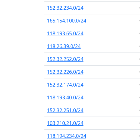
152.32.234.0/24
165.154.100.0/24
118.193.65.0/24
118.26.39.0/24
152.32.252.0/24
152.32.226.0/24
152.32.174.0/24
118.193.40.0/24
152.32.251.0/24
103.210.21.0/24
118.194.234.0/24