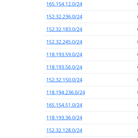
165.154.12.0/24
152.32.236.0/24
152.32.183.0/24
152.32.245.0/24
118.193.59.0/24
118.193.56.0/24
152.32.150.0/24
118.194.236.0/24
165.154.51.0/24
118.193.36.0/24
152.32.128.0/24