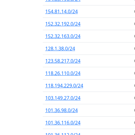
154.81.14.0/24
152.32.192.0/24
152.32.163.0/24
128.1.38.0/24
123.58.217.0/24
118.26.110.0/24
118.194.229.0/24
103.149.27.0/24
101.36.98.0/24
101.36.116.0/24