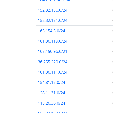
152.32.186.0/24
152.32.171.0/24
165.154.5.0/24
101.36.119.0/24
107.150.96.0/21
36.255.220.0/24
101.36.111.0/24
154.81.15.0/24
128.1.131.0/24
118.26.36.0/24