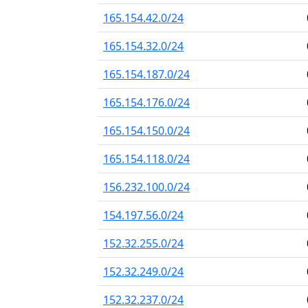
165.154.42.0/24
165.154.32.0/24
165.154.187.0/24
165.154.176.0/24
165.154.150.0/24
165.154.118.0/24
156.232.100.0/24
154.197.56.0/24
152.32.255.0/24
152.32.249.0/24
152.32.237.0/24