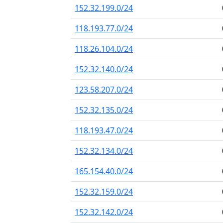
152.32.199.0/24
118.193.77.0/24
118.26.104.0/24
152.32.140.0/24
123.58.207.0/24
152.32.135.0/24
118.193.47.0/24
152.32.134.0/24
165.154.40.0/24
152.32.159.0/24
152.32.142.0/24