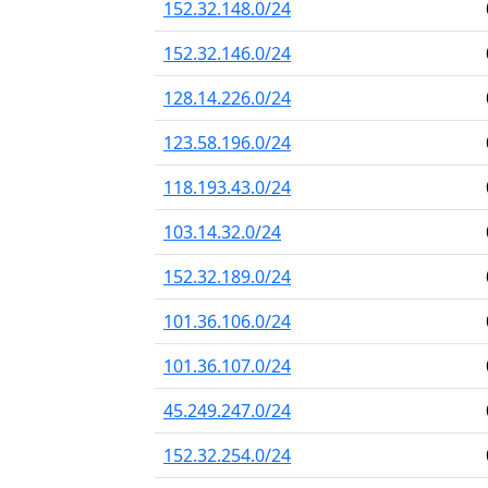
152.32.148.0/24
152.32.146.0/24
128.14.226.0/24
123.58.196.0/24
118.193.43.0/24
103.14.32.0/24
152.32.189.0/24
101.36.106.0/24
101.36.107.0/24
45.249.247.0/24
152.32.254.0/24