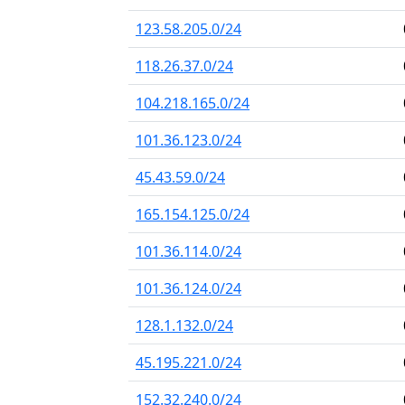
123.58.205.0/24
118.26.37.0/24
104.218.165.0/24
101.36.123.0/24
45.43.59.0/24
165.154.125.0/24
101.36.114.0/24
101.36.124.0/24
128.1.132.0/24
45.195.221.0/24
152.32.240.0/24