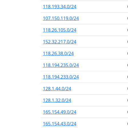
118.193.34.0/24
107.150.119.0/24
118.26.105.0/24
152.32.217.0/24
118.26.38.0/24
118.194.235.0/24
118.194.233.0/24
128.1.44.0/24
128.1.32.0/24
165.154.49.0/24
165.154.43.0/24