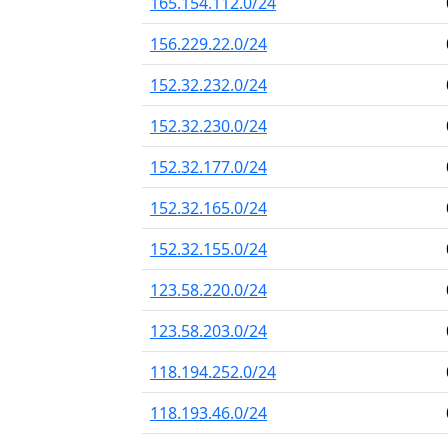
165.154.112.0/24
156.229.22.0/24
152.32.232.0/24
152.32.230.0/24
152.32.177.0/24
152.32.165.0/24
152.32.155.0/24
123.58.220.0/24
123.58.203.0/24
118.194.252.0/24
118.193.46.0/24