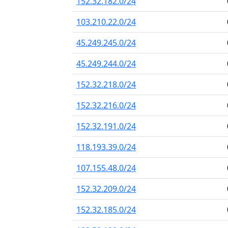
152.32.182.0/24
103.210.22.0/24
45.249.245.0/24
45.249.244.0/24
152.32.218.0/24
152.32.216.0/24
152.32.191.0/24
118.193.39.0/24
107.155.48.0/24
152.32.209.0/24
152.32.185.0/24