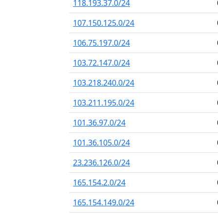
118.193.37.0/24
107.150.125.0/24
106.75.197.0/24
103.72.147.0/24
103.218.240.0/24
103.211.195.0/24
101.36.97.0/24
101.36.105.0/24
23.236.126.0/24
165.154.2.0/24
165.154.149.0/24