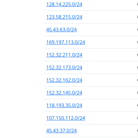
128.14.225.0/24
123.58.215.0/24
45.43.63.0/24
169.197.113.0/24
152.32.211.0/24
152.32.173.0/24
152.32.162.0/24
152.32.145.0/24
118.193.35.0/24
107.150.112.0/24
45.43.37.0/24