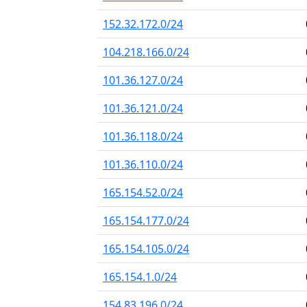
152.32.172.0/24
104.218.166.0/24
101.36.127.0/24
101.36.121.0/24
101.36.118.0/24
101.36.110.0/24
165.154.52.0/24
165.154.177.0/24
165.154.105.0/24
165.154.1.0/24
154.83.196.0/24