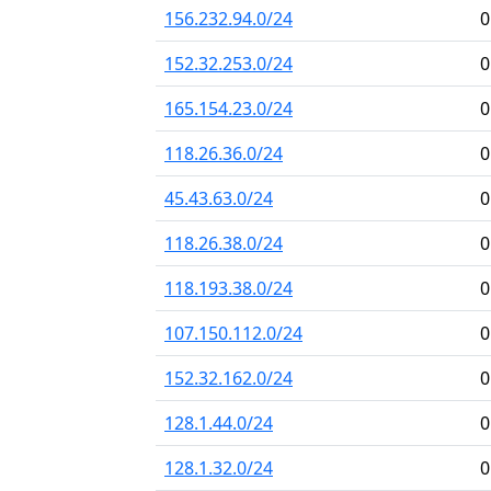
156.232.94.0/24
0
152.32.253.0/24
0
165.154.23.0/24
0
118.26.36.0/24
0
45.43.63.0/24
0
118.26.38.0/24
0
118.193.38.0/24
0
107.150.112.0/24
0
152.32.162.0/24
0
128.1.44.0/24
0
128.1.32.0/24
0