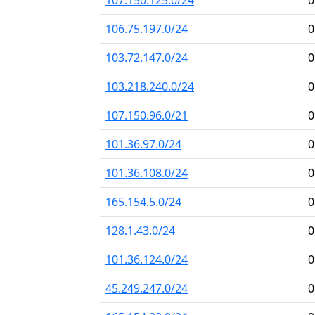
107.150.125.0/24
0
106.75.197.0/24
0
103.72.147.0/24
0
103.218.240.0/24
0
107.150.96.0/21
0
101.36.97.0/24
0
101.36.108.0/24
0
165.154.5.0/24
0
128.1.43.0/24
0
101.36.124.0/24
0
45.249.247.0/24
0