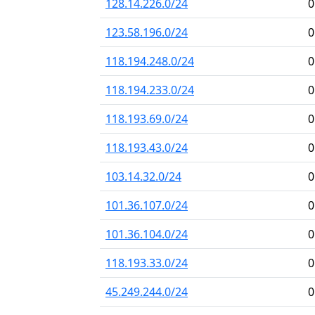
128.14.226.0/24
0
123.58.196.0/24
0
118.194.248.0/24
0
118.194.233.0/24
0
118.193.69.0/24
0
118.193.43.0/24
0
103.14.32.0/24
0
101.36.107.0/24
0
101.36.104.0/24
0
118.193.33.0/24
0
45.249.244.0/24
0