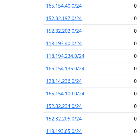
165.154.40.0/24
0
152.32.197.0/24
0
152.32.202.0/24
0
118.193.40.0/24
0
118.194.234.0/24
0
165.154.135.0/24
0
128.14.236.0/24
0
165.154.100.0/24
0
152.32.234.0/24
0
152.32.205.0/24
0
118.193.65.0/24
0