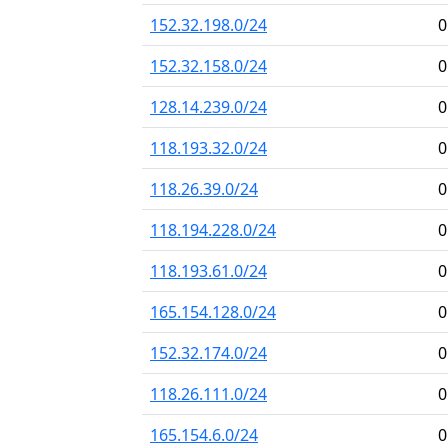
152.32.198.0/24
0
152.32.158.0/24
0
128.14.239.0/24
0
118.193.32.0/24
0
118.26.39.0/24
0
118.194.228.0/24
0
118.193.61.0/24
0
165.154.128.0/24
0
152.32.174.0/24
0
118.26.111.0/24
0
165.154.6.0/24
0