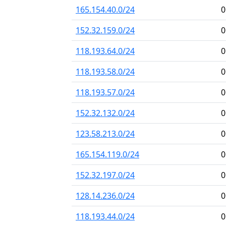
165.154.40.0/24
0
152.32.159.0/24
0
118.193.64.0/24
0
118.193.58.0/24
0
118.193.57.0/24
0
152.32.132.0/24
0
123.58.213.0/24
0
165.154.119.0/24
0
152.32.197.0/24
0
128.14.236.0/24
0
118.193.44.0/24
0