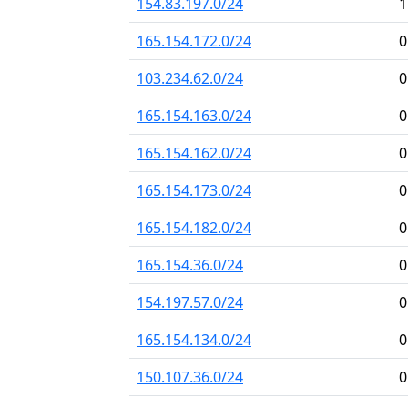
154.83.197.0/24
1
165.154.172.0/24
0
103.234.62.0/24
0
165.154.163.0/24
0
165.154.162.0/24
0
165.154.173.0/24
0
165.154.182.0/24
0
165.154.36.0/24
0
154.197.57.0/24
0
165.154.134.0/24
0
150.107.36.0/24
0