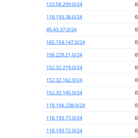
123.58.209.0/24
0
118.193.38.0/24
0
45.43.37.0/24
0
165.154.147.0/24
0
156.229.21.0/24
0
152.32.219.0/24
0
152.32.162.0/24
0
152.32.145.0/24
0
118.194.238.0/24
0
118.193.73.0/24
0
118.193.72.0/24
0