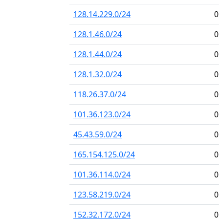
128.14.229.0/24
0
128.1.46.0/24
0
128.1.44.0/24
0
128.1.32.0/24
0
118.26.37.0/24
0
101.36.123.0/24
0
45.43.59.0/24
0
165.154.125.0/24
0
101.36.114.0/24
0
123.58.219.0/24
0
152.32.172.0/24
0