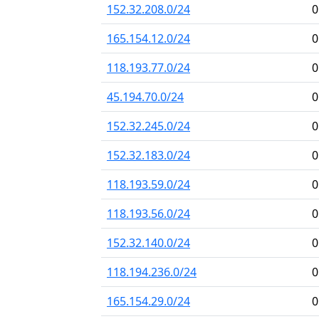
152.32.208.0/24
0
165.154.12.0/24
0
118.193.77.0/24
0
45.194.70.0/24
0
152.32.245.0/24
0
152.32.183.0/24
0
118.193.59.0/24
0
118.193.56.0/24
0
152.32.140.0/24
0
118.194.236.0/24
0
165.154.29.0/24
0