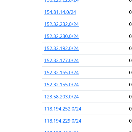
156.229.22.0/24
0
154.81.14.0/24
0
152.32.232.0/24
0
152.32.230.0/24
0
152.32.192.0/24
0
152.32.177.0/24
0
152.32.165.0/24
0
152.32.155.0/24
0
123.58.203.0/24
0
118.194.252.0/24
0
118.194.229.0/24
0