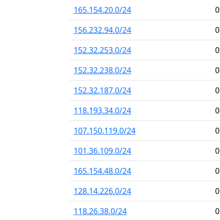
165.154.20.0/24
0
156.232.94.0/24
0
152.32.253.0/24
0
152.32.238.0/24
0
152.32.187.0/24
0
118.193.34.0/24
0
107.150.119.0/24
0
101.36.109.0/24
0
165.154.48.0/24
0
128.14.226.0/24
0
118.26.38.0/24
0