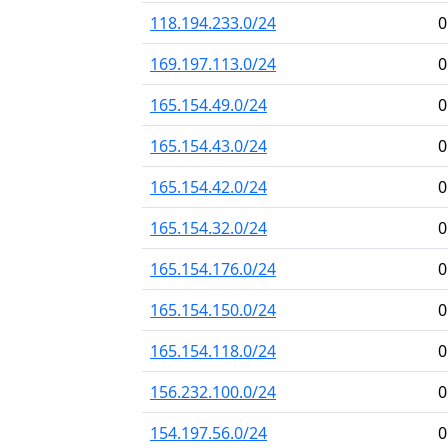
118.194.233.0/24
0
169.197.113.0/24
0
165.154.49.0/24
0
165.154.43.0/24
0
165.154.42.0/24
0
165.154.32.0/24
0
165.154.176.0/24
0
165.154.150.0/24
0
165.154.118.0/24
0
156.232.100.0/24
0
154.197.56.0/24
0