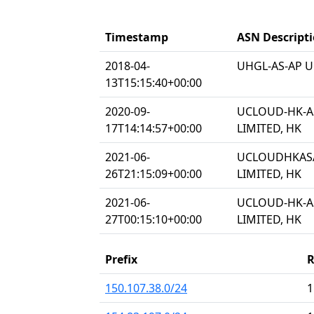
Timestamp
ASN Descript
2018-04-
UHGL-AS-AP UC
13T15:15:40+00:00
2020-09-
UCLOUD-HK-A
17T14:14:57+00:00
LIMITED, HK
2021-06-
UCLOUDHKAS
26T21:15:09+00:00
LIMITED, HK
2021-06-
UCLOUD-HK-A
27T00:15:10+00:00
LIMITED, HK
Prefix
150.107.38.0/24
1