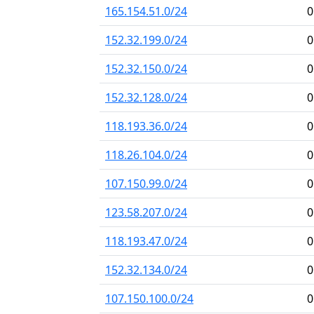
165.154.51.0/24
0
152.32.199.0/24
0
152.32.150.0/24
0
152.32.128.0/24
0
118.193.36.0/24
0
118.26.104.0/24
0
107.150.99.0/24
0
123.58.207.0/24
0
118.193.47.0/24
0
152.32.134.0/24
0
107.150.100.0/24
0