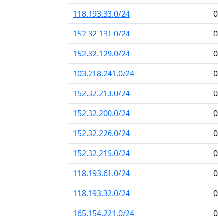
118.193.33.0/24
0
152.32.131.0/24
0
152.32.129.0/24
0
103.218.241.0/24
0
152.32.213.0/24
0
152.32.200.0/24
0
152.32.226.0/24
0
152.32.215.0/24
0
118.193.61.0/24
0
118.193.32.0/24
0
165.154.221.0/24
0