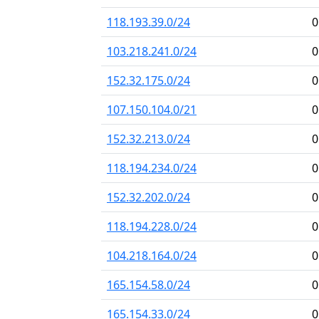
118.193.39.0/24
0
103.218.241.0/24
0
152.32.175.0/24
0
107.150.104.0/21
0
152.32.213.0/24
0
118.194.234.0/24
0
152.32.202.0/24
0
118.194.228.0/24
0
104.218.164.0/24
0
165.154.58.0/24
0
165.154.33.0/24
0