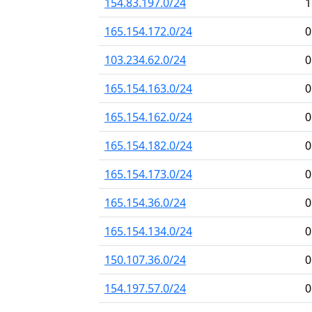
154.83.197.0/24
1
165.154.172.0/24
0
103.234.62.0/24
0
165.154.163.0/24
0
165.154.162.0/24
0
165.154.182.0/24
0
165.154.173.0/24
0
165.154.36.0/24
0
165.154.134.0/24
0
150.107.36.0/24
0
154.197.57.0/24
0