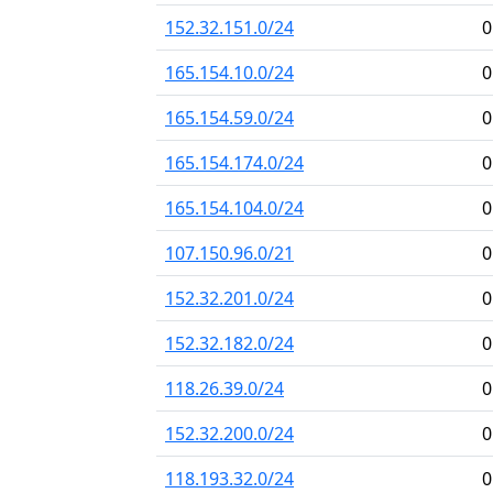
152.32.151.0/24
0
165.154.10.0/24
0
165.154.59.0/24
0
165.154.174.0/24
0
165.154.104.0/24
0
107.150.96.0/21
0
152.32.201.0/24
0
152.32.182.0/24
0
118.26.39.0/24
0
152.32.200.0/24
0
118.193.32.0/24
0