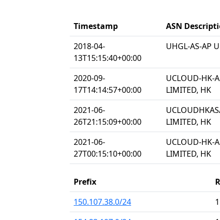
Timestamp
ASN Descript
2018-04-
UHGL-AS-AP UC
13T15:15:40+00:00
2020-09-
UCLOUD-HK-A
17T14:14:57+00:00
LIMITED, HK
2021-06-
UCLOUDHKAS
26T21:15:09+00:00
LIMITED, HK
2021-06-
UCLOUD-HK-A
27T00:15:10+00:00
LIMITED, HK
Prefix
150.107.38.0/24
1