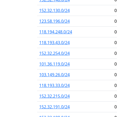
152.32.130.0/24
0
123.58.196.0/24
0
118.194.248.0/24
0
118.193.43.0/24
0
152.32.254.0/24
0
101.36.119.0/24
0
103.149.26.0/24
0
118.193.33.0/24
0
152.32.215.0/24
0
152.32.191.0/24
0