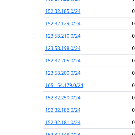
152.32.185.0/24
0
152.32.129.0/24
0
123.58.210.0/24
0
123.58.198.0/24
0
152.32.205.0/24
0
123.58.200.0/24
0
165.154.179.0/24
0
152.32.250.0/24
0
152.32.186.0/24
0
152.32.181.0/24
0
152.32.148.0/24
0