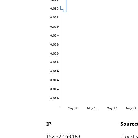
IP
Source(
152.32.163.183
blockli