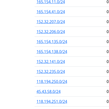
165.154.11.0/24
0
165.154.41.0/24
0
152.32.207.0/24
0
152.32.206.0/24
0
165.154.135.0/24
0
165.154.138.0/24
0
152.32.141.0/24
0
152.32.235.0/24
0
118.194.250.0/24
0
45.43.58.0/24
0
118.194.251.0/24
0