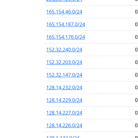
165.154.46.0/24
0
165.154.187.0/24
0
165.154.176.0/24
0
152.32.240.0/24
0
152.32.203.0/24
0
152.32.147.0/24
0
128.14.232.0/24
0
128.14.229.0/24
0
128.14.227.0/24
0
128.14.226.0/24
0