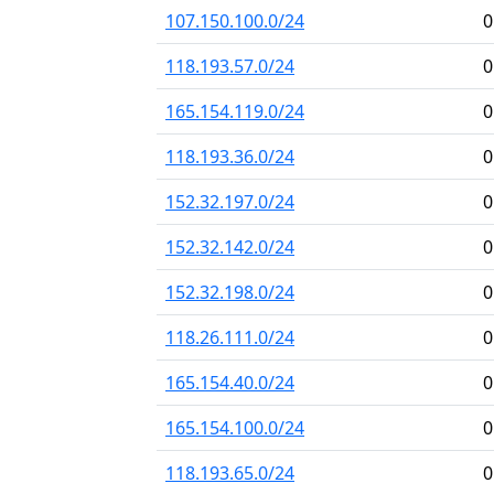
107.150.100.0/24
0
118.193.57.0/24
0
165.154.119.0/24
0
118.193.36.0/24
0
152.32.197.0/24
0
152.32.142.0/24
0
152.32.198.0/24
0
118.26.111.0/24
0
165.154.40.0/24
0
165.154.100.0/24
0
118.193.65.0/24
0