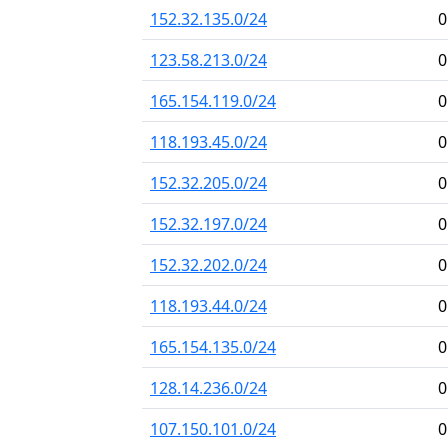
152.32.135.0/24
0
123.58.213.0/24
0
165.154.119.0/24
0
118.193.45.0/24
0
152.32.205.0/24
0
152.32.197.0/24
0
152.32.202.0/24
0
118.193.44.0/24
0
165.154.135.0/24
0
128.14.236.0/24
0
107.150.101.0/24
0