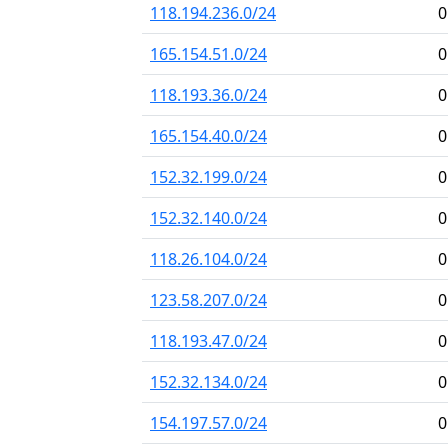
118.194.236.0/24
0
165.154.51.0/24
0
118.193.36.0/24
0
165.154.40.0/24
0
152.32.199.0/24
0
152.32.140.0/24
0
118.26.104.0/24
0
123.58.207.0/24
0
118.193.47.0/24
0
152.32.134.0/24
0
154.197.57.0/24
0