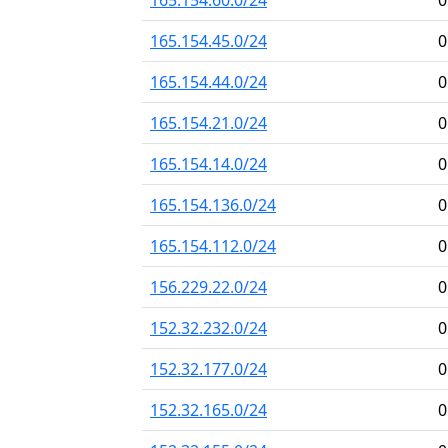
165.154.60.0/24
0
165.154.45.0/24
0
165.154.44.0/24
0
165.154.21.0/24
0
165.154.14.0/24
0
165.154.136.0/24
0
165.154.112.0/24
0
156.229.22.0/24
0
152.32.232.0/24
0
152.32.177.0/24
0
152.32.165.0/24
0