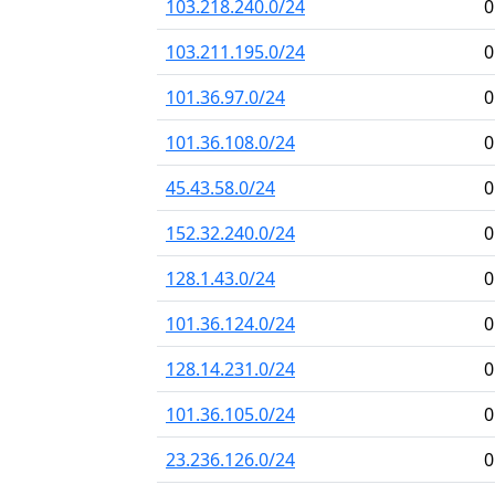
103.218.240.0/24
0
103.211.195.0/24
0
101.36.97.0/24
0
101.36.108.0/24
0
45.43.58.0/24
0
152.32.240.0/24
0
128.1.43.0/24
0
101.36.124.0/24
0
128.14.231.0/24
0
101.36.105.0/24
0
23.236.126.0/24
0