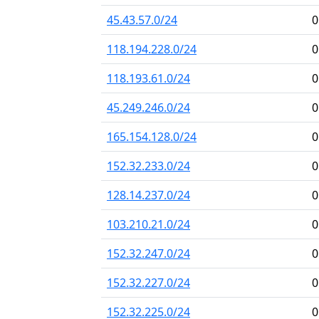
45.43.57.0/24
0
118.194.228.0/24
0
118.193.61.0/24
0
45.249.246.0/24
0
165.154.128.0/24
0
152.32.233.0/24
0
128.14.237.0/24
0
103.210.21.0/24
0
152.32.247.0/24
0
152.32.227.0/24
0
152.32.225.0/24
0