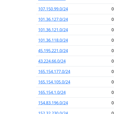
107.150.99.0/24
0
101.36.127.0/24
0
101.36.121.0/24
0
101.36.118.0/24
0
45.195.221.0/24
0
43.224.66.0/24
0
165.154.177.0/24
0
165.154.105.0/24
0
165.154.1.0/24
0
154.83.196.0/24
0
152.32.230.0/24
0