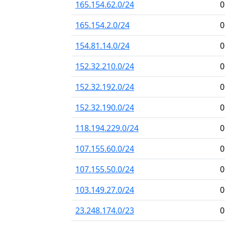
165.154.62.0/24
0
165.154.2.0/24
0
154.81.14.0/24
0
152.32.210.0/24
0
152.32.192.0/24
0
152.32.190.0/24
0
118.194.229.0/24
0
107.155.60.0/24
0
107.155.50.0/24
0
103.149.27.0/24
0
23.248.174.0/23
0