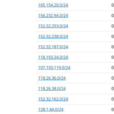
165.154.20.0/24
0
156.232.94.0/24
0
152.32.253.0/24
0
152.32.238.0/24
0
152.32.187.0/24
0
118.193.34.0/24
0
107.150.119.0/24
0
118.26.36.0/24
0
118.26.38.0/24
0
152.32.162.0/24
0
128.1.44.0/24
0