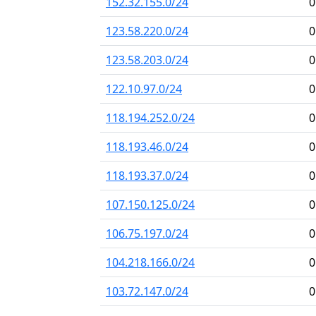
152.32.155.0/24
0
123.58.220.0/24
0
123.58.203.0/24
0
122.10.97.0/24
0
118.194.252.0/24
0
118.193.46.0/24
0
118.193.37.0/24
0
107.150.125.0/24
0
106.75.197.0/24
0
104.218.166.0/24
0
103.72.147.0/24
0