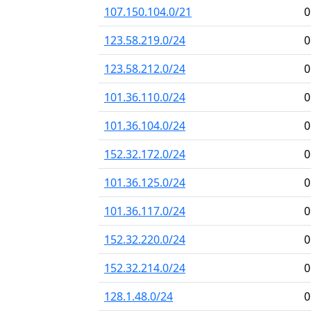
107.150.104.0/21
0
123.58.219.0/24
0
123.58.212.0/24
0
101.36.110.0/24
0
101.36.104.0/24
0
152.32.172.0/24
0
101.36.125.0/24
0
101.36.117.0/24
0
152.32.220.0/24
0
152.32.214.0/24
0
128.1.48.0/24
0