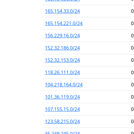
165.154.33.0/24
0
165.154.221.0/24
0
156.229.16.0/24
0
152.32.186.0/24
0
152.32.153.0/24
0
118.26.111.0/24
0
104.218.164.0/24
0
101.36.119.0/24
0
107.155.15.0/24
0
123.58.215.0/24
0
45.249.245.0/24
0