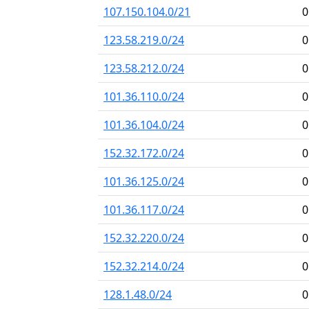
107.150.104.0/21
0
123.58.219.0/24
0
123.58.212.0/24
0
101.36.110.0/24
0
101.36.104.0/24
0
152.32.172.0/24
0
101.36.125.0/24
0
101.36.117.0/24
0
152.32.220.0/24
0
152.32.214.0/24
0
128.1.48.0/24
0