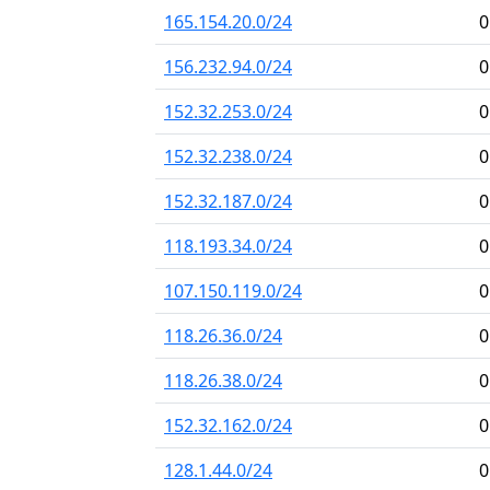
165.154.20.0/24
0
156.232.94.0/24
0
152.32.253.0/24
0
152.32.238.0/24
0
152.32.187.0/24
0
118.193.34.0/24
0
107.150.119.0/24
0
118.26.36.0/24
0
118.26.38.0/24
0
152.32.162.0/24
0
128.1.44.0/24
0