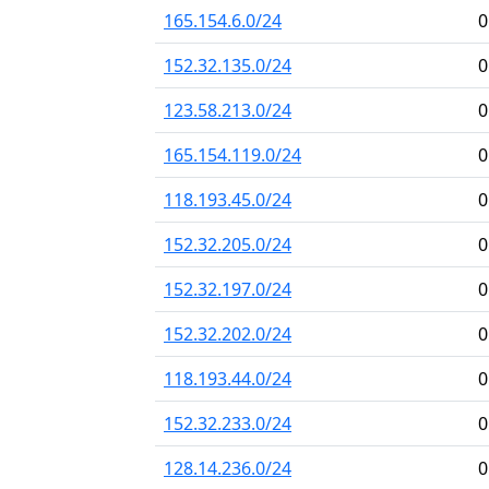
165.154.6.0/24
0
152.32.135.0/24
0
123.58.213.0/24
0
165.154.119.0/24
0
118.193.45.0/24
0
152.32.205.0/24
0
152.32.197.0/24
0
152.32.202.0/24
0
118.193.44.0/24
0
152.32.233.0/24
0
128.14.236.0/24
0