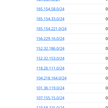
165.154.58.0/24
0
165.154.33.0/24
0
165.154.221.0/24
0
156.229.16.0/24
0
152.32.186.0/24
0
152.32.153.0/24
0
118.26.111.0/24
0
104.218.164.0/24
0
101.36.119.0/24
0
107.155.15.0/24
0
123.58.215.0/24
0