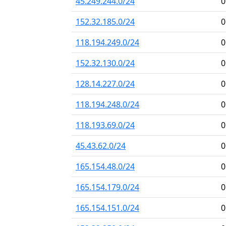
45.249.244.0/24
0
152.32.185.0/24
0
118.194.249.0/24
0
152.32.130.0/24
0
128.14.227.0/24
0
118.194.248.0/24
0
118.193.69.0/24
0
45.43.62.0/24
0
165.154.48.0/24
0
165.154.179.0/24
0
165.154.151.0/24
0