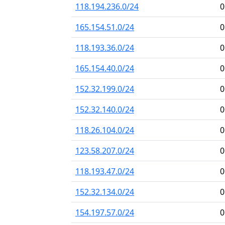
118.194.236.0/24
0
165.154.51.0/24
0
118.193.36.0/24
0
165.154.40.0/24
0
152.32.199.0/24
0
152.32.140.0/24
0
118.26.104.0/24
0
123.58.207.0/24
0
118.193.47.0/24
0
152.32.134.0/24
0
154.197.57.0/24
0