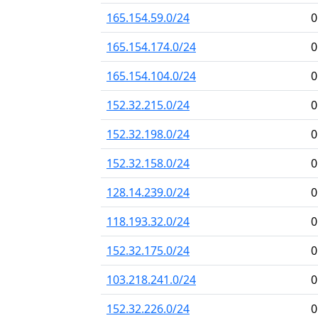
165.154.59.0/24
0
165.154.174.0/24
0
165.154.104.0/24
0
152.32.215.0/24
0
152.32.198.0/24
0
152.32.158.0/24
0
128.14.239.0/24
0
118.193.32.0/24
0
152.32.175.0/24
0
103.218.241.0/24
0
152.32.226.0/24
0