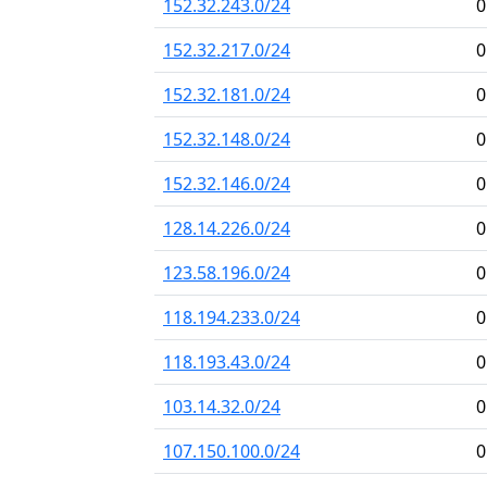
152.32.243.0/24
0
152.32.217.0/24
0
152.32.181.0/24
0
152.32.148.0/24
0
152.32.146.0/24
0
128.14.226.0/24
0
123.58.196.0/24
0
118.194.233.0/24
0
118.193.43.0/24
0
103.14.32.0/24
0
107.150.100.0/24
0