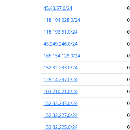
45.43.57.0/24
0
118.194.228.0/24
0
118.193.61.0/24
0
45.249.246.0/24
0
165.154.128.0/24
0
152.32.233.0/24
0
128.14.237.0/24
0
103.210.21.0/24
0
152.32.247.0/24
0
152.32.227.0/24
0
152.32.225.0/24
0