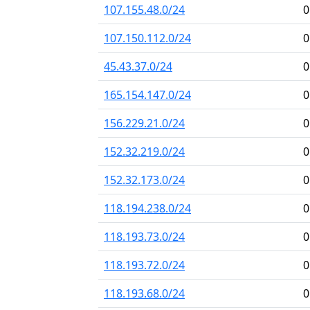
107.155.48.0/24
0
107.150.112.0/24
0
45.43.37.0/24
0
165.154.147.0/24
0
156.229.21.0/24
0
152.32.219.0/24
0
152.32.173.0/24
0
118.194.238.0/24
0
118.193.73.0/24
0
118.193.72.0/24
0
118.193.68.0/24
0