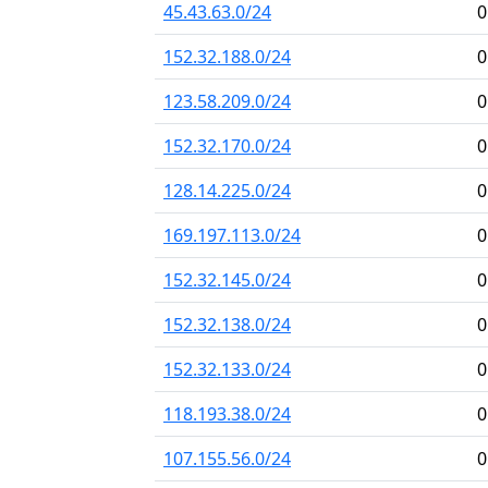
45.43.63.0/24
0
152.32.188.0/24
0
123.58.209.0/24
0
152.32.170.0/24
0
128.14.225.0/24
0
169.197.113.0/24
0
152.32.145.0/24
0
152.32.138.0/24
0
152.32.133.0/24
0
118.193.38.0/24
0
107.155.56.0/24
0