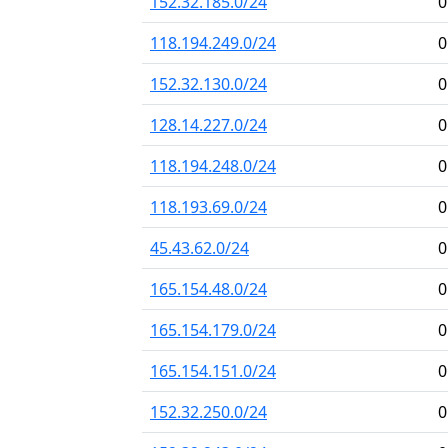
152.32.185.0/24
0
118.194.249.0/24
0
152.32.130.0/24
0
128.14.227.0/24
0
118.194.248.0/24
0
118.193.69.0/24
0
45.43.62.0/24
0
165.154.48.0/24
0
165.154.179.0/24
0
165.154.151.0/24
0
152.32.250.0/24
0