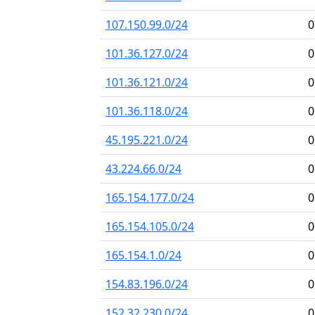
107.150.99.0/24
0
101.36.127.0/24
0
101.36.121.0/24
0
101.36.118.0/24
0
45.195.221.0/24
0
43.224.66.0/24
0
165.154.177.0/24
0
165.154.105.0/24
0
165.154.1.0/24
0
154.83.196.0/24
0
152.32.230.0/24
0