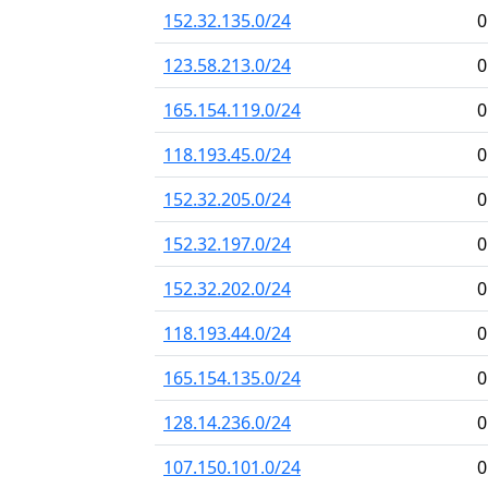
152.32.135.0/24
0
123.58.213.0/24
0
165.154.119.0/24
0
118.193.45.0/24
0
152.32.205.0/24
0
152.32.197.0/24
0
152.32.202.0/24
0
118.193.44.0/24
0
165.154.135.0/24
0
128.14.236.0/24
0
107.150.101.0/24
0