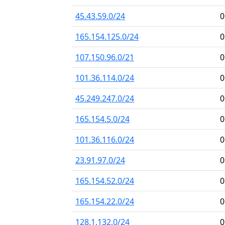
45.43.59.0/24
0
165.154.125.0/24
0
107.150.96.0/21
0
101.36.114.0/24
0
45.249.247.0/24
0
165.154.5.0/24
0
101.36.116.0/24
0
23.91.97.0/24
0
165.154.52.0/24
0
165.154.22.0/24
0
128.1.132.0/24
0