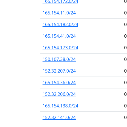
165.154.172.0/24
0
165.154.11.0/24
0
165.154.182.0/24
0
165.154.41.0/24
0
165.154.173.0/24
0
150.107.38.0/24
0
152.32.207.0/24
0
165.154.36.0/24
0
152.32.206.0/24
0
165.154.138.0/24
0
152.32.141.0/24
0