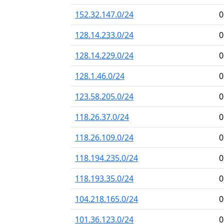
152.32.147.0/24
0
128.14.233.0/24
0
128.14.229.0/24
0
128.1.46.0/24
0
123.58.205.0/24
0
118.26.37.0/24
0
118.26.109.0/24
0
118.194.235.0/24
0
118.193.35.0/24
0
104.218.165.0/24
0
101.36.123.0/24
0