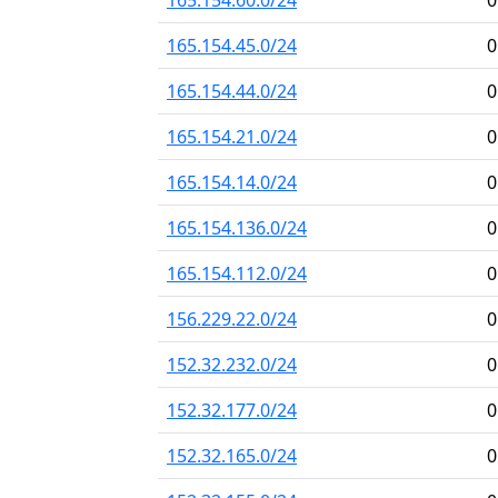
165.154.60.0/24
0
165.154.45.0/24
0
165.154.44.0/24
0
165.154.21.0/24
0
165.154.14.0/24
0
165.154.136.0/24
0
165.154.112.0/24
0
156.229.22.0/24
0
152.32.232.0/24
0
152.32.177.0/24
0
152.32.165.0/24
0