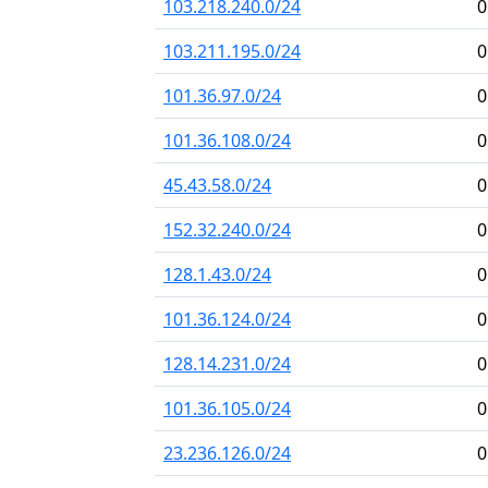
103.218.240.0/24
0
103.211.195.0/24
0
101.36.97.0/24
0
101.36.108.0/24
0
45.43.58.0/24
0
152.32.240.0/24
0
128.1.43.0/24
0
101.36.124.0/24
0
128.14.231.0/24
0
101.36.105.0/24
0
23.236.126.0/24
0