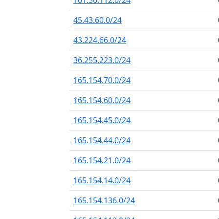
101.36.112.0/24
45.43.60.0/24
43.224.66.0/24
36.255.223.0/24
165.154.70.0/24
165.154.60.0/24
165.154.45.0/24
165.154.44.0/24
165.154.21.0/24
165.154.14.0/24
165.154.136.0/24