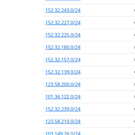
152.32.243.0/24
152.32.227.0/24
152.32.225.0/24
152.32.180.0/24
152.32.157.0/24
152.32.139.0/24
123.58.200.0/24
101.36.122.0/24
152.32.239.0/24
123.58.210.0/24
103.149.26.0/24