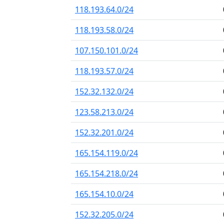
118.193.64.0/24
118.193.58.0/24
107.150.101.0/24
118.193.57.0/24
152.32.132.0/24
123.58.213.0/24
152.32.201.0/24
165.154.119.0/24
165.154.218.0/24
165.154.10.0/24
152.32.205.0/24