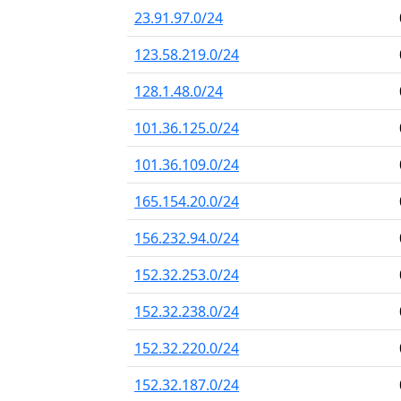
23.91.97.0/24
123.58.219.0/24
128.1.48.0/24
101.36.125.0/24
101.36.109.0/24
165.154.20.0/24
156.232.94.0/24
152.32.253.0/24
152.32.238.0/24
152.32.220.0/24
152.32.187.0/24