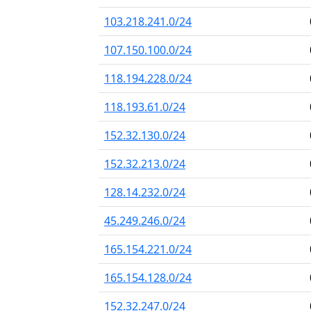
103.218.241.0/24
107.150.100.0/24
118.194.228.0/24
118.193.61.0/24
152.32.130.0/24
152.32.213.0/24
128.14.232.0/24
45.249.246.0/24
165.154.221.0/24
165.154.128.0/24
152.32.247.0/24