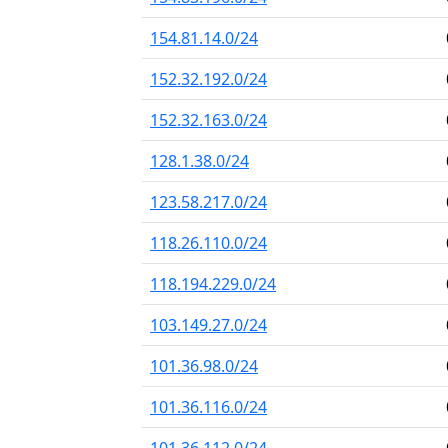
154.81.14.0/24
152.32.192.0/24
152.32.163.0/24
128.1.38.0/24
123.58.217.0/24
118.26.110.0/24
118.194.229.0/24
103.149.27.0/24
101.36.98.0/24
101.36.116.0/24