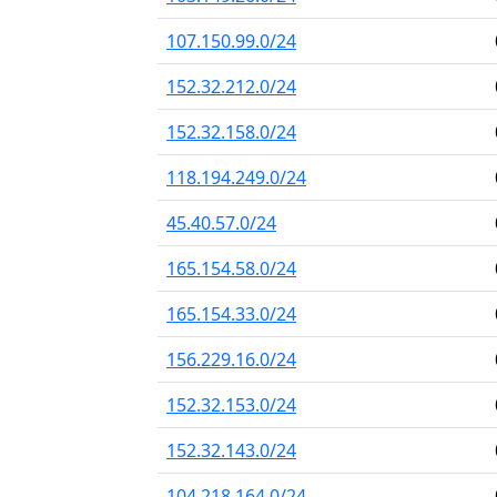
107.150.99.0/24
152.32.212.0/24
152.32.158.0/24
118.194.249.0/24
45.40.57.0/24
165.154.58.0/24
165.154.33.0/24
156.229.16.0/24
152.32.153.0/24
152.32.143.0/24
104.218.164.0/24