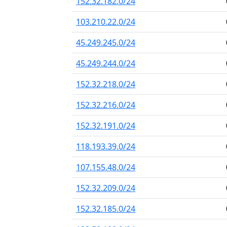
152.32.182.0/24
103.210.22.0/24
45.249.245.0/24
45.249.244.0/24
152.32.218.0/24
152.32.216.0/24
152.32.191.0/24
118.193.39.0/24
107.155.48.0/24
152.32.209.0/24
152.32.185.0/24