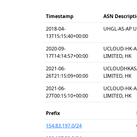
Timestamp
ASN Descript
2018-04-
UHGL-AS-AP UC
13T15:15:40+00:00
2020-09-
UCLOUD-HK-A
17T14:14:57+00:00
LIMITED, HK
2021-06-
UCLOUDHKAS
26T21:15:09+00:00
LIMITED, HK
2021-06-
UCLOUD-HK-A
27T00:15:10+00:00
LIMITED, HK
Prefix
154.83.197.0/24