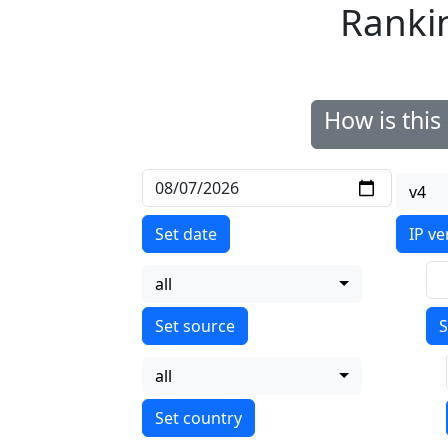
Ranki
How is thi
v4
Set date
IP ve
all
S
all