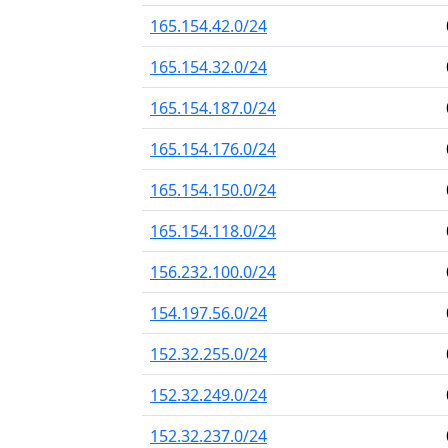
165.154.42.0/24
165.154.32.0/24
165.154.187.0/24
165.154.176.0/24
165.154.150.0/24
165.154.118.0/24
156.232.100.0/24
154.197.56.0/24
152.32.255.0/24
152.32.249.0/24
152.32.237.0/24