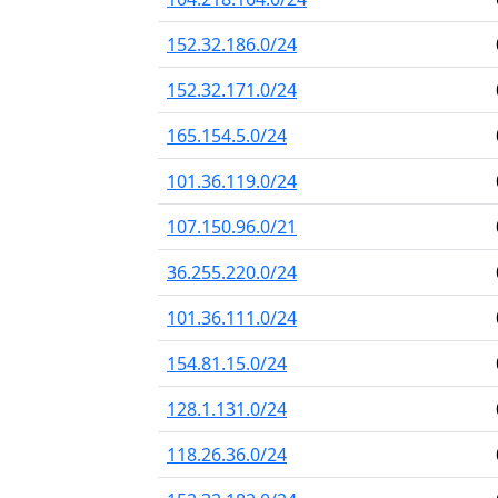
152.32.186.0/24
152.32.171.0/24
165.154.5.0/24
101.36.119.0/24
107.150.96.0/21
36.255.220.0/24
101.36.111.0/24
154.81.15.0/24
128.1.131.0/24
118.26.36.0/24