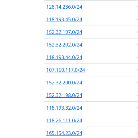
128.14.236.0/24
118.193.45.0/24
152.32.197.0/24
152.32.202.0/24
118.193.44.0/24
107.150.117.0/24
152.32.200.0/24
152.32.198.0/24
118.193.32.0/24
118.26.111.0/24
165.154.23.0/24