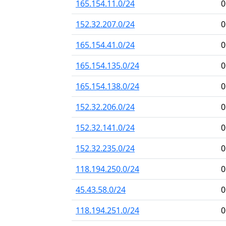
165.154.11.0/24
0
152.32.207.0/24
0
165.154.41.0/24
0
165.154.135.0/24
0
165.154.138.0/24
0
152.32.206.0/24
0
152.32.141.0/24
0
152.32.235.0/24
0
118.194.250.0/24
0
45.43.58.0/24
0
118.194.251.0/24
0