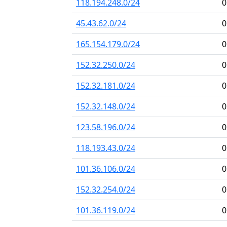
118.194.248.0/24
0
45.43.62.0/24
0
165.154.179.0/24
0
152.32.250.0/24
0
152.32.181.0/24
0
152.32.148.0/24
0
123.58.196.0/24
0
118.193.43.0/24
0
101.36.106.0/24
0
152.32.254.0/24
0
101.36.119.0/24
0