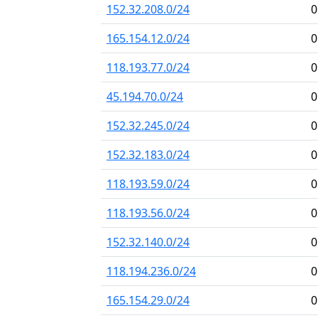
152.32.208.0/24
0
165.154.12.0/24
0
118.193.77.0/24
0
45.194.70.0/24
0
152.32.245.0/24
0
152.32.183.0/24
0
118.193.59.0/24
0
118.193.56.0/24
0
152.32.140.0/24
0
118.194.236.0/24
0
165.154.29.0/24
0