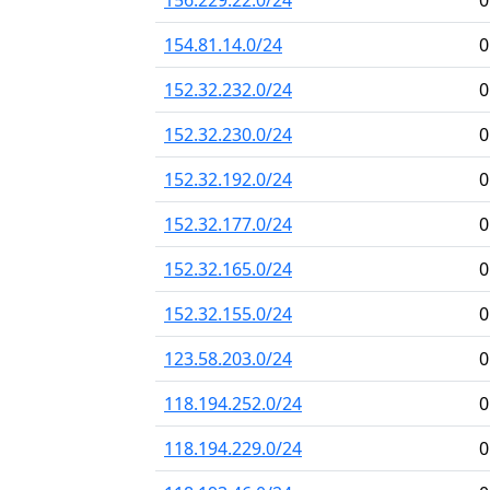
156.229.22.0/24
0
154.81.14.0/24
0
152.32.232.0/24
0
152.32.230.0/24
0
152.32.192.0/24
0
152.32.177.0/24
0
152.32.165.0/24
0
152.32.155.0/24
0
123.58.203.0/24
0
118.194.252.0/24
0
118.194.229.0/24
0