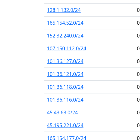
128.1.132.0/24
0
165.154.52.0/24
0
152.32.240.0/24
0
107.150.112.0/24
0
101.36.127.0/24
0
101.36.121.0/24
0
101.36.118.0/24
0
101.36.116.0/24
0
45.43.63.0/24
0
45.195.221.0/24
0
165.154.177.0/24
0