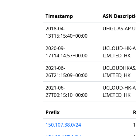
Timestamp
ASN Descript
2018-04-
UHGL-AS-AP UC
13T15:15:40+00:00
2020-09-
UCLOUD-HK-A
17T14:14:57+00:00
LIMITED, HK
2021-06-
UCLOUDHKAS
26T21:15:09+00:00
LIMITED, HK
2021-06-
UCLOUD-HK-A
27T00:15:10+00:00
LIMITED, HK
Prefix
150.107.38.0/24
1