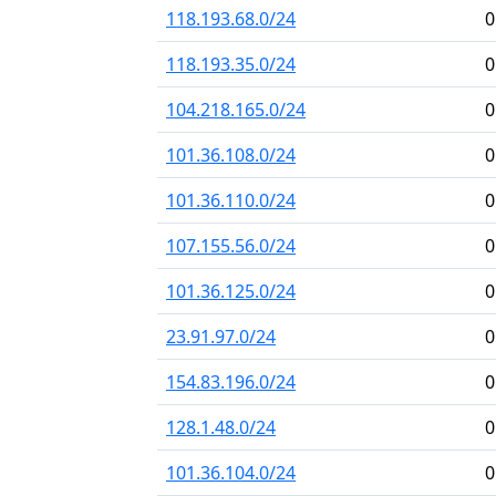
118.193.68.0/24
0
118.193.35.0/24
0
104.218.165.0/24
0
101.36.108.0/24
0
101.36.110.0/24
0
107.155.56.0/24
0
101.36.125.0/24
0
23.91.97.0/24
0
154.83.196.0/24
0
128.1.48.0/24
0
101.36.104.0/24
0