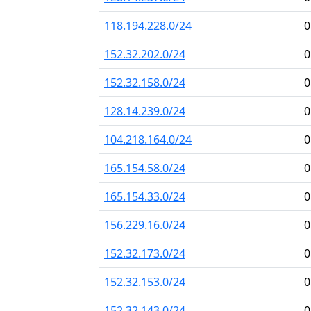
118.194.228.0/24
0
152.32.202.0/24
0
152.32.158.0/24
0
128.14.239.0/24
0
104.218.164.0/24
0
165.154.58.0/24
0
165.154.33.0/24
0
156.229.16.0/24
0
152.32.173.0/24
0
152.32.153.0/24
0
152.32.143.0/24
0