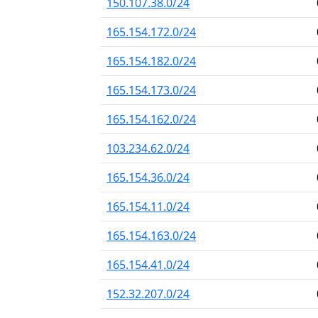
150.107.38.0/24
165.154.172.0/24
165.154.182.0/24
165.154.173.0/24
165.154.162.0/24
103.234.62.0/24
165.154.36.0/24
165.154.11.0/24
165.154.163.0/24
165.154.41.0/24
152.32.207.0/24