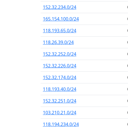
152.32.234.0/24
165.154.100.0/24
118.193.65.0/24
118.26.39.0/24
152.32.252.0/24
152.32.226.0/24
152.32.174.0/24
118.193.40.0/24
152.32.251.0/24
103.210.21.0/24
118.194.234.0/24