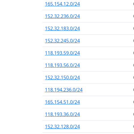
165.154.12.0/24
152.32.236.0/24
152.32.183.0/24
152.32.245.0/24
118.193.59.0/24
118.193.56.0/24
152.32.150.0/24
118.194.236.0/24
165.154.51.0/24
118.193.36.0/24
152.32.128.0/24