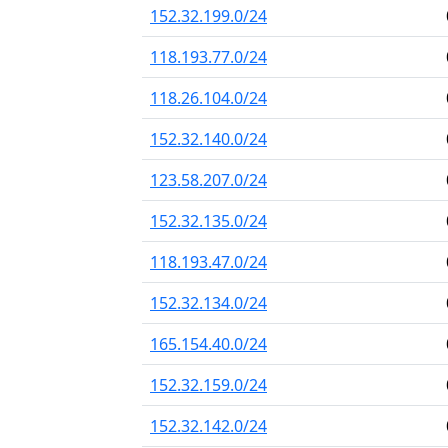
152.32.199.0/24
118.193.77.0/24
118.26.104.0/24
152.32.140.0/24
123.58.207.0/24
152.32.135.0/24
118.193.47.0/24
152.32.134.0/24
165.154.40.0/24
152.32.159.0/24
152.32.142.0/24