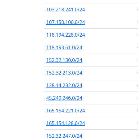
103.218.241.0/24
107.150.100.0/24
118.194.228.0/24
118.193.61.0/24
152.32.130.0/24
152.32.213.0/24
128.14.232.0/24
45.249.246.0/24
165.154.221.0/24
165.154.128.0/24
152.32.247.0/24