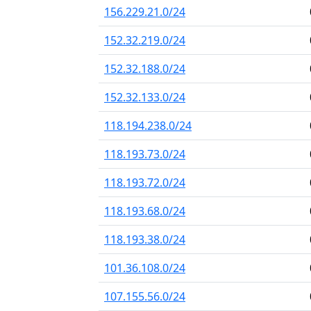
156.229.21.0/24
152.32.219.0/24
152.32.188.0/24
152.32.133.0/24
118.194.238.0/24
118.193.73.0/24
118.193.72.0/24
118.193.68.0/24
118.193.38.0/24
101.36.108.0/24
107.155.56.0/24