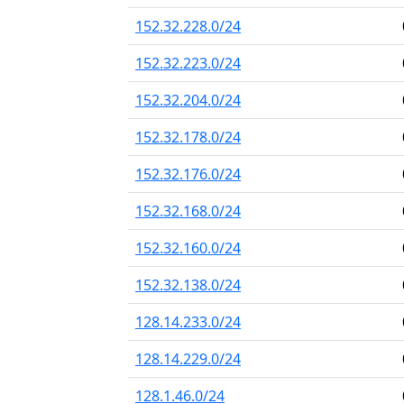
152.32.228.0/24
152.32.223.0/24
152.32.204.0/24
152.32.178.0/24
152.32.176.0/24
152.32.168.0/24
152.32.160.0/24
152.32.138.0/24
128.14.233.0/24
128.14.229.0/24
128.1.46.0/24