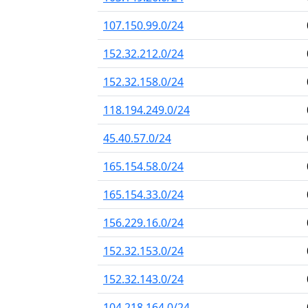
107.150.99.0/24
152.32.212.0/24
152.32.158.0/24
118.194.249.0/24
45.40.57.0/24
165.154.58.0/24
165.154.33.0/24
156.229.16.0/24
152.32.153.0/24
152.32.143.0/24
104.218.164.0/24