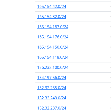
165.154.42.0/24
165.154.32.0/24
165.154.187.0/24
165.154.176.0/24
165.154.150.0/24
165.154.118.0/24
156.232.100.0/24
154.197.56.0/24
152.32.255.0/24
152.32.249.0/24
152.32.237.0/24