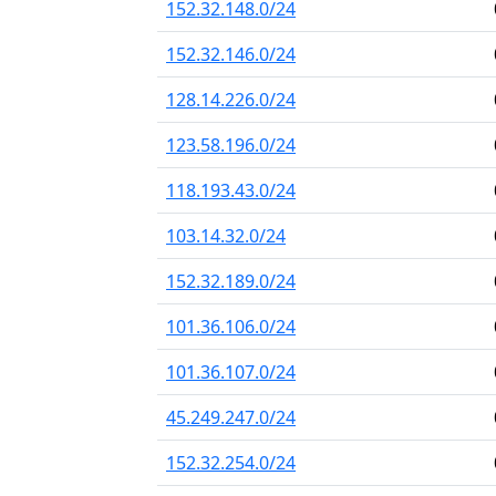
152.32.148.0/24
152.32.146.0/24
128.14.226.0/24
123.58.196.0/24
118.193.43.0/24
103.14.32.0/24
152.32.189.0/24
101.36.106.0/24
101.36.107.0/24
45.249.247.0/24
152.32.254.0/24