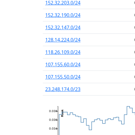
152.32.203.0/24
152.32.190.0/24
152.32.147.0/24
128.14.224.0/24
118.26.109.0/24
107.155.60.0/24
107.155.50.0/24
23.248.174.0/23