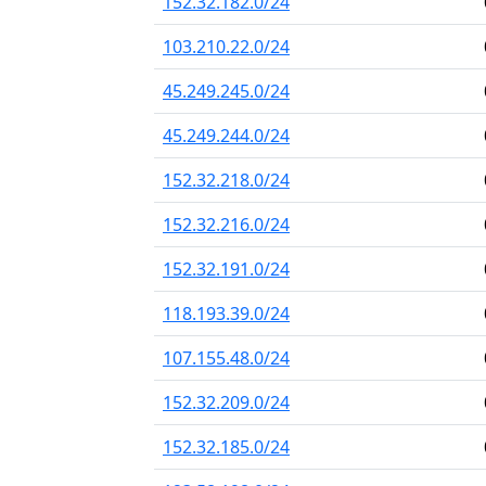
152.32.182.0/24
103.210.22.0/24
45.249.245.0/24
45.249.244.0/24
152.32.218.0/24
152.32.216.0/24
152.32.191.0/24
118.193.39.0/24
107.155.48.0/24
152.32.209.0/24
152.32.185.0/24