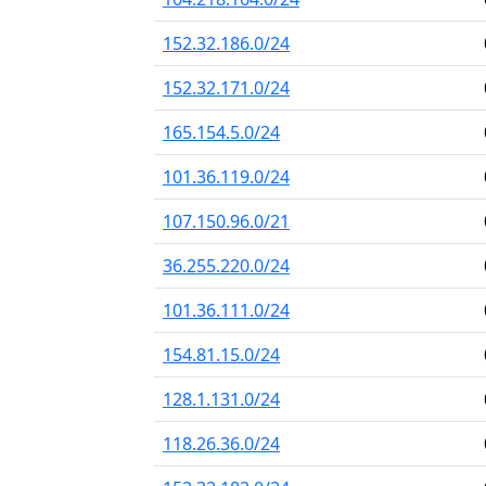
152.32.186.0/24
152.32.171.0/24
165.154.5.0/24
101.36.119.0/24
107.150.96.0/21
36.255.220.0/24
101.36.111.0/24
154.81.15.0/24
128.1.131.0/24
118.26.36.0/24