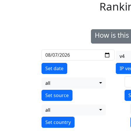
Ranki
How is thi
v4
Set date
IP ve
all
S
all