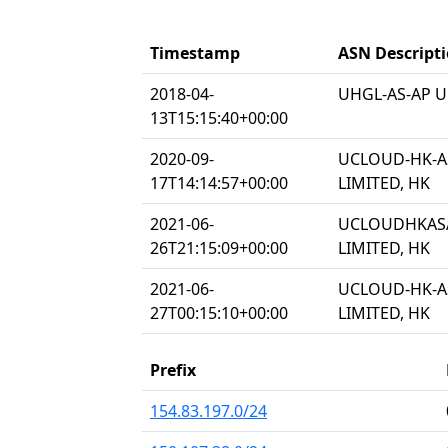
Timestamp
ASN Descript
2018-04-
UHGL-AS-AP UC
13T15:15:40+00:00
2020-09-
UCLOUD-HK-A
17T14:14:57+00:00
LIMITED, HK
2021-06-
UCLOUDHKAS
26T21:15:09+00:00
LIMITED, HK
2021-06-
UCLOUD-HK-A
27T00:15:10+00:00
LIMITED, HK
Prefix
154.83.197.0/24