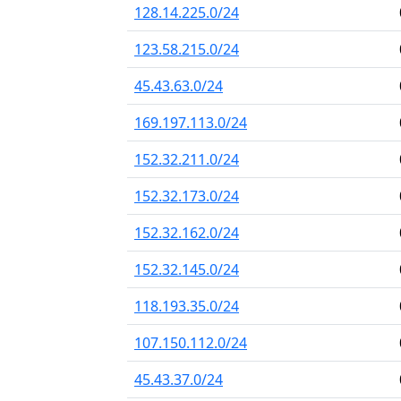
128.14.225.0/24
123.58.215.0/24
45.43.63.0/24
169.197.113.0/24
152.32.211.0/24
152.32.173.0/24
152.32.162.0/24
152.32.145.0/24
118.193.35.0/24
107.150.112.0/24
45.43.37.0/24