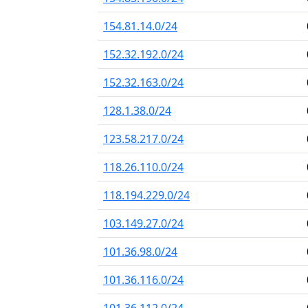
154.81.14.0/24
152.32.192.0/24
152.32.163.0/24
128.1.38.0/24
123.58.217.0/24
118.26.110.0/24
118.194.229.0/24
103.149.27.0/24
101.36.98.0/24
101.36.116.0/24