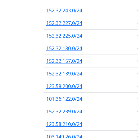
152.32.243.0/24
152.32.227.0/24
152.32.225.0/24
152.32.180.0/24
152.32.157.0/24
152.32.139.0/24
123.58.200.0/24
101.36.122.0/24
152.32.239.0/24
123.58.210.0/24
103.149.26.0/24