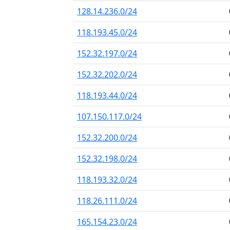
128.14.236.0/24
118.193.45.0/24
152.32.197.0/24
152.32.202.0/24
118.193.44.0/24
107.150.117.0/24
152.32.200.0/24
152.32.198.0/24
118.193.32.0/24
118.26.111.0/24
165.154.23.0/24