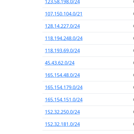
123.58.198.0/24
107.150.104.0/21
128.14.227.0/24
118.194.248.0/24
118.193.69.0/24
45.43.62.0/24
165.154.48.0/24
165.154.179.0/24
165.154.151.0/24
152.32.250.0/24
152.32.181.0/24