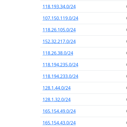
118.193.34.0/24
107.150.119.0/24
118.26.105.0/24
152.32.217.0/24
118.26.38.0/24
118.194.235.0/24
118.194.233.0/24
128.1.44.0/24
128.1.32.0/24
165.154.49.0/24
165.154.43.0/24