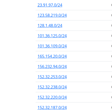
23.91.97.0/24
123.58.219.0/24
128.1.48.0/24
101.36.125.0/24
101.36.109.0/24
165.154.20.0/24
156.232.94.0/24
152.32.253.0/24
152.32.238.0/24
152.32.220.0/24
152.32.187.0/24