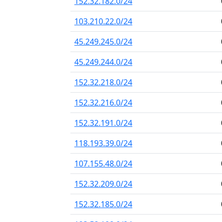
152.32.182.0/24
103.210.22.0/24
45.249.245.0/24
45.249.244.0/24
152.32.218.0/24
152.32.216.0/24
152.32.191.0/24
118.193.39.0/24
107.155.48.0/24
152.32.209.0/24
152.32.185.0/24