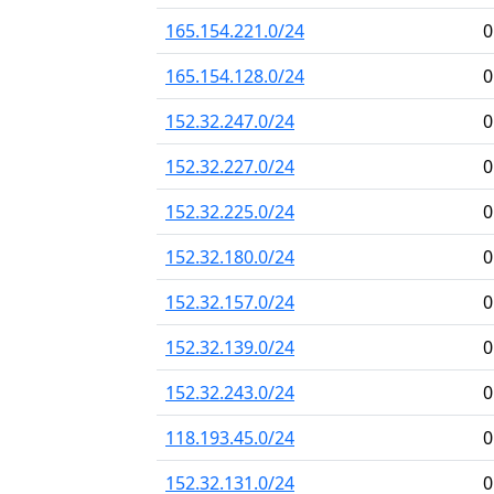
165.154.221.0/24
0
165.154.128.0/24
0
152.32.247.0/24
0
152.32.227.0/24
0
152.32.225.0/24
0
152.32.180.0/24
0
152.32.157.0/24
0
152.32.139.0/24
0
152.32.243.0/24
0
118.193.45.0/24
0
152.32.131.0/24
0