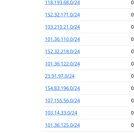
118.193.68.0/24
0
152.32.171.0/24
0
103.210.21.0/24
0
101.36.110.0/24
0
152.32.218.0/24
0
101.36.122.0/24
0
23.91.97.0/24
0
154.83.196.0/24
0
107.155.56.0/24
0
103.14.33.0/24
0
101.36.125.0/24
0