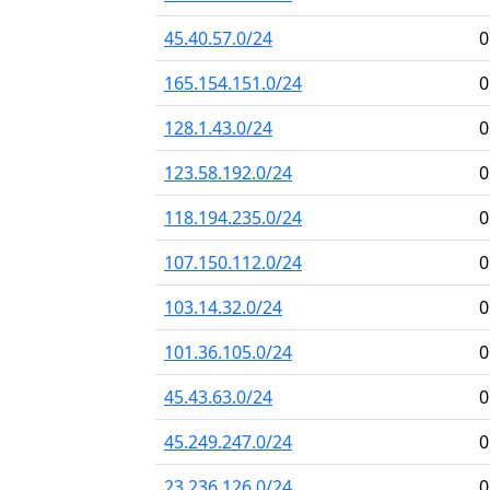
45.40.57.0/24
0
165.154.151.0/24
0
128.1.43.0/24
0
123.58.192.0/24
0
118.194.235.0/24
0
107.150.112.0/24
0
103.14.32.0/24
0
101.36.105.0/24
0
45.43.63.0/24
0
45.249.247.0/24
0
23.236.126.0/24
0