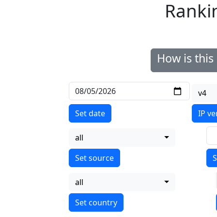
Ranki
How is thi
v4
Set date
IP ve
all
S
all