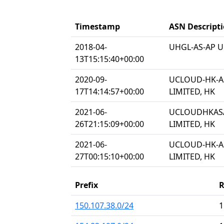
Timestamp
ASN Descript
2018-04-
UHGL-AS-AP UC
13T15:15:40+00:00
2020-09-
UCLOUD-HK-A
17T14:14:57+00:00
LIMITED, HK
2021-06-
UCLOUDHKAS
26T21:15:09+00:00
LIMITED, HK
2021-06-
UCLOUD-HK-A
27T00:15:10+00:00
LIMITED, HK
Prefix
150.107.38.0/24
1