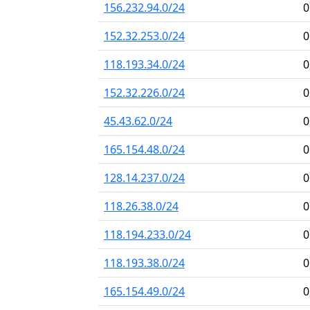
156.232.94.0/24
0
152.32.253.0/24
0
118.193.34.0/24
0
152.32.226.0/24
0
45.43.62.0/24
0
165.154.48.0/24
0
128.14.237.0/24
0
118.26.38.0/24
0
118.194.233.0/24
0
118.193.38.0/24
0
165.154.49.0/24
0