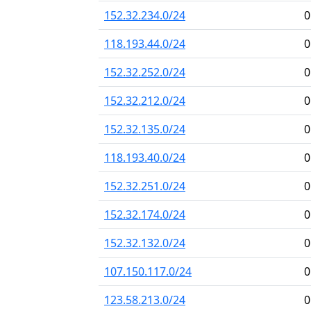
152.32.234.0/24
0
118.193.44.0/24
0
152.32.252.0/24
0
152.32.212.0/24
0
152.32.135.0/24
0
118.193.40.0/24
0
152.32.251.0/24
0
152.32.174.0/24
0
152.32.132.0/24
0
107.150.117.0/24
0
123.58.213.0/24
0