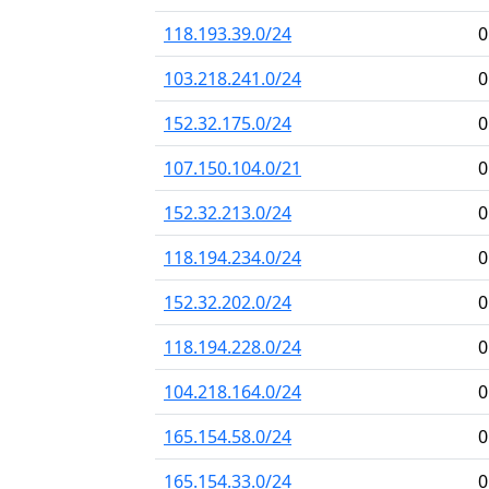
118.193.39.0/24
0
103.218.241.0/24
0
152.32.175.0/24
0
107.150.104.0/21
0
152.32.213.0/24
0
118.194.234.0/24
0
152.32.202.0/24
0
118.194.228.0/24
0
104.218.164.0/24
0
165.154.58.0/24
0
165.154.33.0/24
0