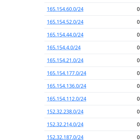
165.154.60.0/24
0
165.154.52.0/24
0
165.154.44.0/24
0
165.154.4.0/24
0
165.154.21.0/24
0
165.154.177.0/24
0
165.154.136.0/24
0
165.154.112.0/24
0
152.32.238.0/24
0
152.32.214.0/24
0
152.32.187.0/24
0