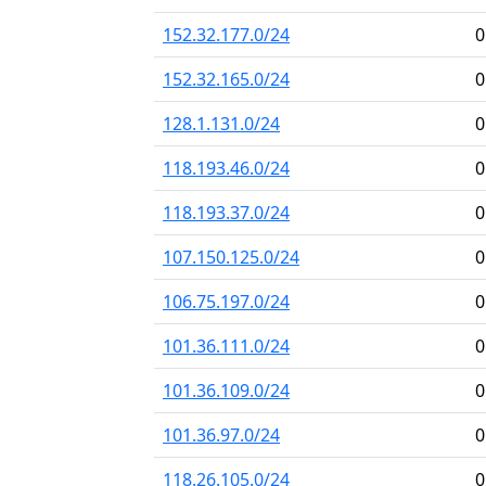
152.32.177.0/24
0
152.32.165.0/24
0
128.1.131.0/24
0
118.193.46.0/24
0
118.193.37.0/24
0
107.150.125.0/24
0
106.75.197.0/24
0
101.36.111.0/24
0
101.36.109.0/24
0
101.36.97.0/24
0
118.26.105.0/24
0