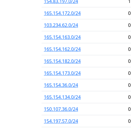
154.83.197.0/24
1
165.154.172.0/24
0
103.234.62.0/24
0
165.154.163.0/24
0
165.154.162.0/24
0
165.154.182.0/24
0
165.154.173.0/24
0
165.154.36.0/24
0
165.154.134.0/24
0
150.107.36.0/24
0
154.197.57.0/24
0