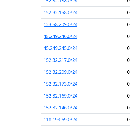
152.32.188.0/24
0
152.32.158.0/24
0
123.58.209.0/24
0
45.249.246.0/24
0
45.249.245.0/24
0
152.32.217.0/24
0
152.32.209.0/24
0
152.32.173.0/24
0
152.32.169.0/24
0
152.32.146.0/24
0
118.193.69.0/24
0