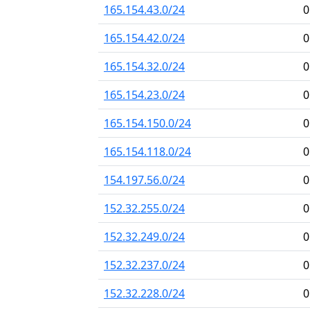
165.154.43.0/24
0
165.154.42.0/24
0
165.154.32.0/24
0
165.154.23.0/24
0
165.154.150.0/24
0
165.154.118.0/24
0
154.197.56.0/24
0
152.32.255.0/24
0
152.32.249.0/24
0
152.32.237.0/24
0
152.32.228.0/24
0