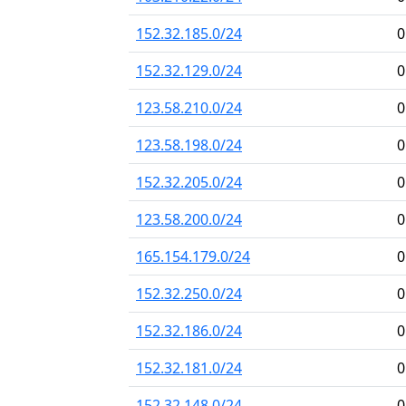
152.32.185.0/24
0
152.32.129.0/24
0
123.58.210.0/24
0
123.58.198.0/24
0
152.32.205.0/24
0
123.58.200.0/24
0
165.154.179.0/24
0
152.32.250.0/24
0
152.32.186.0/24
0
152.32.181.0/24
0
152.32.148.0/24
0