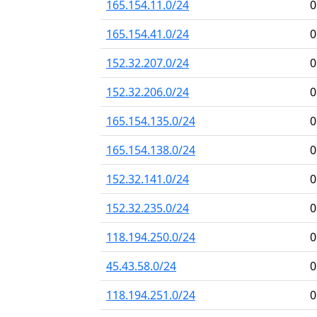
165.154.11.0/24
0
165.154.41.0/24
0
152.32.207.0/24
0
152.32.206.0/24
0
165.154.135.0/24
0
165.154.138.0/24
0
152.32.141.0/24
0
152.32.235.0/24
0
118.194.250.0/24
0
45.43.58.0/24
0
118.194.251.0/24
0