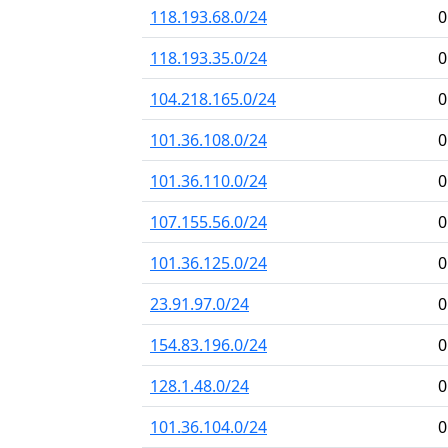
118.193.68.0/24
0
118.193.35.0/24
0
104.218.165.0/24
0
101.36.108.0/24
0
101.36.110.0/24
0
107.155.56.0/24
0
101.36.125.0/24
0
23.91.97.0/24
0
154.83.196.0/24
0
128.1.48.0/24
0
101.36.104.0/24
0