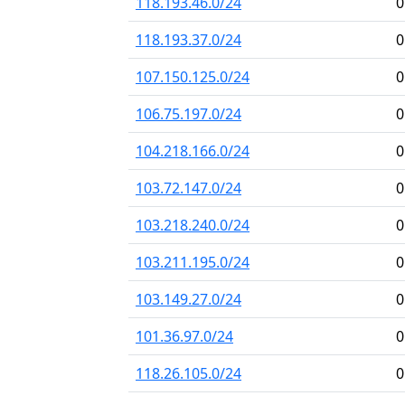
118.193.46.0/24
0
118.193.37.0/24
0
107.150.125.0/24
0
106.75.197.0/24
0
104.218.166.0/24
0
103.72.147.0/24
0
103.218.240.0/24
0
103.211.195.0/24
0
103.149.27.0/24
0
101.36.97.0/24
0
118.26.105.0/24
0