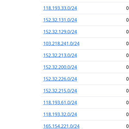
118.193.33.0/24
0
152.32.131.0/24
0
152.32.129.0/24
0
103.218.241.0/24
0
152.32.213.0/24
0
152.32.200.0/24
0
152.32.226.0/24
0
152.32.215.0/24
0
118.193.61.0/24
0
118.193.32.0/24
0
165.154.221.0/24
0