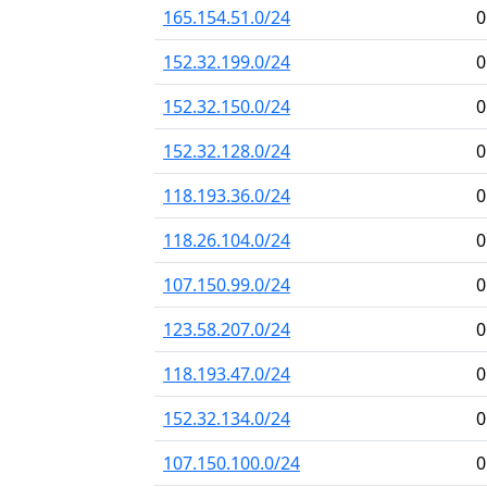
165.154.51.0/24
0
152.32.199.0/24
0
152.32.150.0/24
0
152.32.128.0/24
0
118.193.36.0/24
0
118.26.104.0/24
0
107.150.99.0/24
0
123.58.207.0/24
0
118.193.47.0/24
0
152.32.134.0/24
0
107.150.100.0/24
0