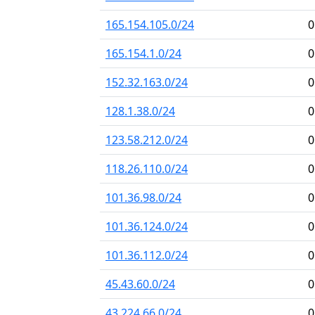
165.154.105.0/24
0
165.154.1.0/24
0
152.32.163.0/24
0
128.1.38.0/24
0
123.58.212.0/24
0
118.26.110.0/24
0
101.36.98.0/24
0
101.36.124.0/24
0
101.36.112.0/24
0
45.43.60.0/24
0
43.224.66.0/24
0