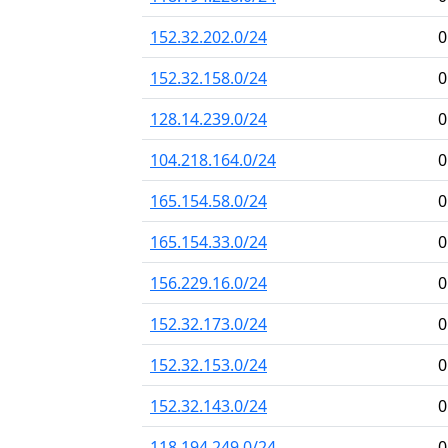
152.32.202.0/24
0
152.32.158.0/24
0
128.14.239.0/24
0
104.218.164.0/24
0
165.154.58.0/24
0
165.154.33.0/24
0
156.229.16.0/24
0
152.32.173.0/24
0
152.32.153.0/24
0
152.32.143.0/24
0
118.194.249.0/24
0