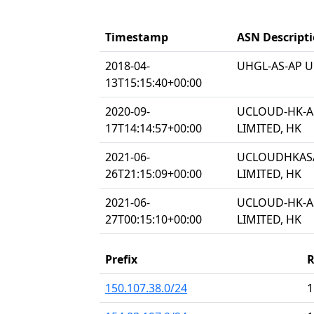
Timestamp
ASN Descript
2018-04-
UHGL-AS-AP UC
13T15:15:40+00:00
2020-09-
UCLOUD-HK-A
17T14:14:57+00:00
LIMITED, HK
2021-06-
UCLOUDHKAS
26T21:15:09+00:00
LIMITED, HK
2021-06-
UCLOUD-HK-A
27T00:15:10+00:00
LIMITED, HK
Prefix
150.107.38.0/24
1