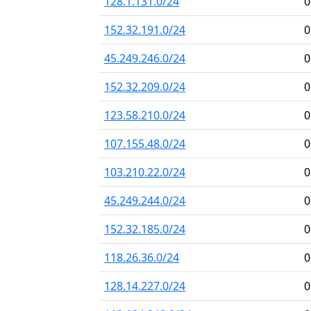
128.1.131.0/24
0
152.32.191.0/24
0
45.249.246.0/24
0
152.32.209.0/24
0
123.58.210.0/24
0
107.155.48.0/24
0
103.210.22.0/24
0
45.249.244.0/24
0
152.32.185.0/24
0
118.26.36.0/24
0
128.14.227.0/24
0