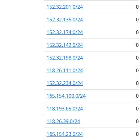
152.32.201.0/24
0
152.32.135.0/24
0
152.32.174.0/24
0
152.32.142.0/24
0
152.32.198.0/24
0
118.26.111.0/24
0
152.32.234.0/24
0
165.154.100.0/24
0
118.193.65.0/24
0
118.26.39.0/24
0
165.154.23.0/24
0