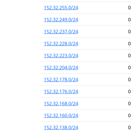
152.32.255.0/24
0
152.32.249.0/24
0
152.32.237.0/24
0
152.32.228.0/24
0
152.32.223.0/24
0
152.32.204.0/24
0
152.32.178.0/24
0
152.32.176.0/24
0
152.32.168.0/24
0
152.32.160.0/24
0
152.32.138.0/24
0