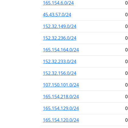
165.154.6.0/24
0
45.43.57.0/24
0
152.32.149.0/24
0
152.32.236.0/24
0
165.154.164.0/24
0
152.32.233.0/24
0
152.32.156.0/24
0
107.150.101.0/24
0
165.154.218.0/24
0
165.154.129.0/24
0
165.154.120.0/24
0