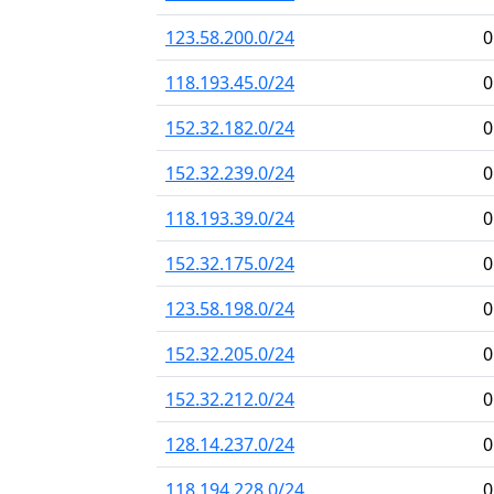
123.58.200.0/24
0
118.193.45.0/24
0
152.32.182.0/24
0
152.32.239.0/24
0
118.193.39.0/24
0
152.32.175.0/24
0
123.58.198.0/24
0
152.32.205.0/24
0
152.32.212.0/24
0
128.14.237.0/24
0
118.194.228.0/24
0