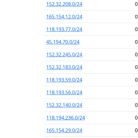
152.32.208.0/24
0
165.154.12.0/24
0
118.193.77.0/24
0
45.194.70.0/24
0
152.32.245.0/24
0
152.32.183.0/24
0
118.193.59.0/24
0
118.193.56.0/24
0
152.32.140.0/24
0
118.194.236.0/24
0
165.154.29.0/24
0