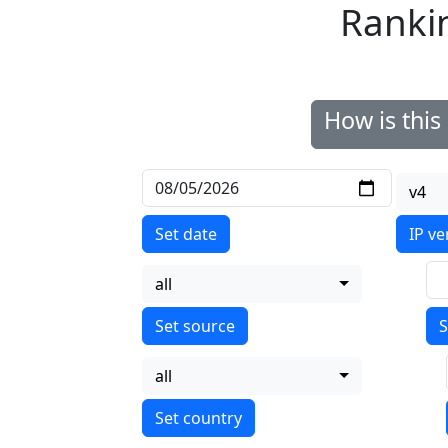
Ranki
How is thi
v4
Set date
IP ve
all
S
all