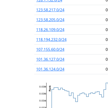
128.1.132.0/24
0
123.58.217.0/24
0
123.58.205.0/24
0
118.26.109.0/24
0
118.194.232.0/24
0
107.155.60.0/24
0
101.36.127.0/24
0
101.36.124.0/24
0