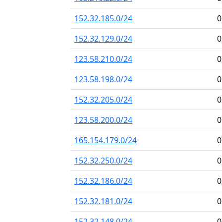
152.32.185.0/24
0
152.32.129.0/24
0
123.58.210.0/24
0
123.58.198.0/24
0
152.32.205.0/24
0
123.58.200.0/24
0
165.154.179.0/24
0
152.32.250.0/24
0
152.32.186.0/24
0
152.32.181.0/24
0
152.32.148.0/24
0