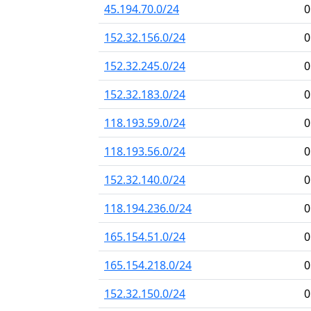
45.194.70.0/24
0
152.32.156.0/24
0
152.32.245.0/24
0
152.32.183.0/24
0
118.193.59.0/24
0
118.193.56.0/24
0
152.32.140.0/24
0
118.194.236.0/24
0
165.154.51.0/24
0
165.154.218.0/24
0
152.32.150.0/24
0