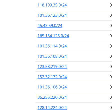
118.193.35.0/24
0
101.36.123.0/24
0
45.43.59.0/24
0
165.154.125.0/24
0
101.36.114.0/24
0
101.36.108.0/24
0
123.58.219.0/24
0
152.32.172.0/24
0
101.36.106.0/24
0
36.255.220.0/24
0
128.14.224.0/24
0