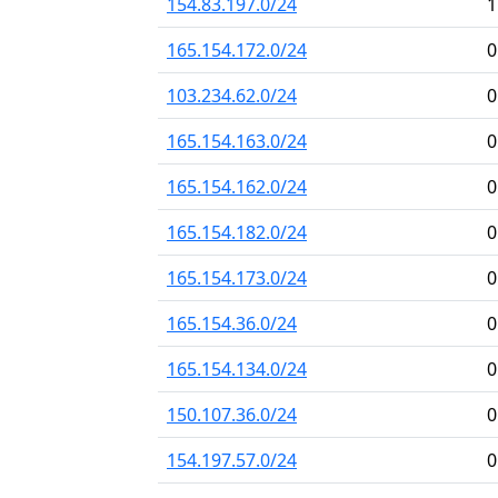
154.83.197.0/24
1
165.154.172.0/24
0
103.234.62.0/24
0
165.154.163.0/24
0
165.154.162.0/24
0
165.154.182.0/24
0
165.154.173.0/24
0
165.154.36.0/24
0
165.154.134.0/24
0
150.107.36.0/24
0
154.197.57.0/24
0