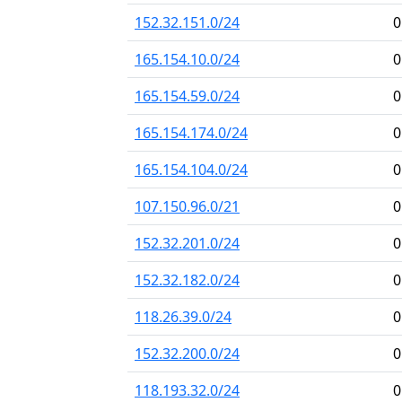
152.32.151.0/24
0
165.154.10.0/24
0
165.154.59.0/24
0
165.154.174.0/24
0
165.154.104.0/24
0
107.150.96.0/21
0
152.32.201.0/24
0
152.32.182.0/24
0
118.26.39.0/24
0
152.32.200.0/24
0
118.193.32.0/24
0