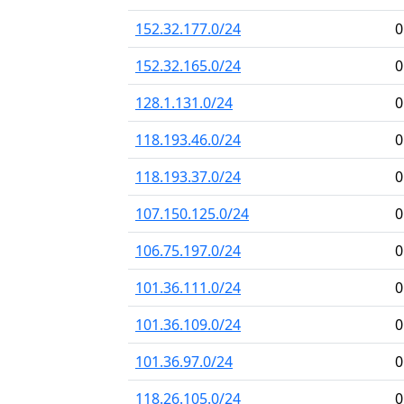
152.32.177.0/24
0
152.32.165.0/24
0
128.1.131.0/24
0
118.193.46.0/24
0
118.193.37.0/24
0
107.150.125.0/24
0
106.75.197.0/24
0
101.36.111.0/24
0
101.36.109.0/24
0
101.36.97.0/24
0
118.26.105.0/24
0