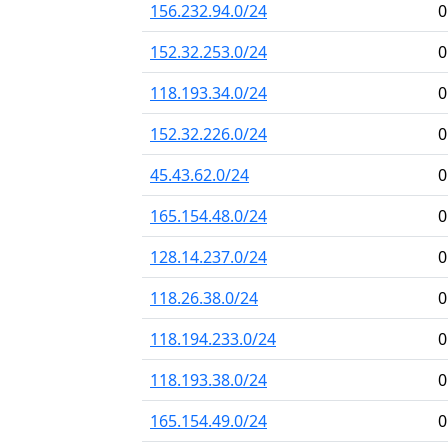
156.232.94.0/24
0
152.32.253.0/24
0
118.193.34.0/24
0
152.32.226.0/24
0
45.43.62.0/24
0
165.154.48.0/24
0
128.14.237.0/24
0
118.26.38.0/24
0
118.194.233.0/24
0
118.193.38.0/24
0
165.154.49.0/24
0