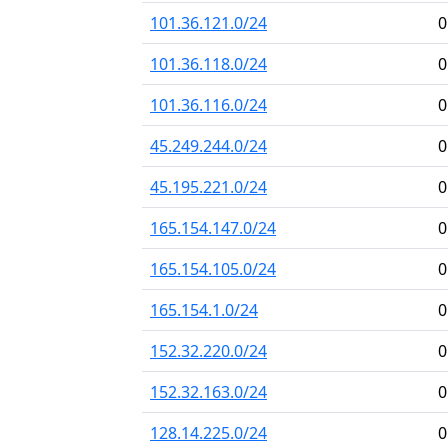
101.36.121.0/24
0
101.36.118.0/24
0
101.36.116.0/24
0
45.249.244.0/24
0
45.195.221.0/24
0
165.154.147.0/24
0
165.154.105.0/24
0
165.154.1.0/24
0
152.32.220.0/24
0
152.32.163.0/24
0
128.14.225.0/24
0