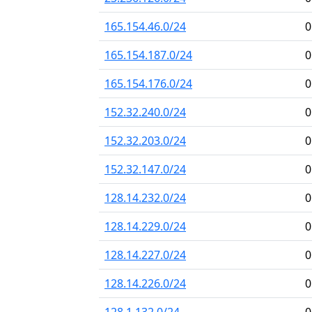
165.154.46.0/24
0
165.154.187.0/24
0
165.154.176.0/24
0
152.32.240.0/24
0
152.32.203.0/24
0
152.32.147.0/24
0
128.14.232.0/24
0
128.14.229.0/24
0
128.14.227.0/24
0
128.14.226.0/24
0