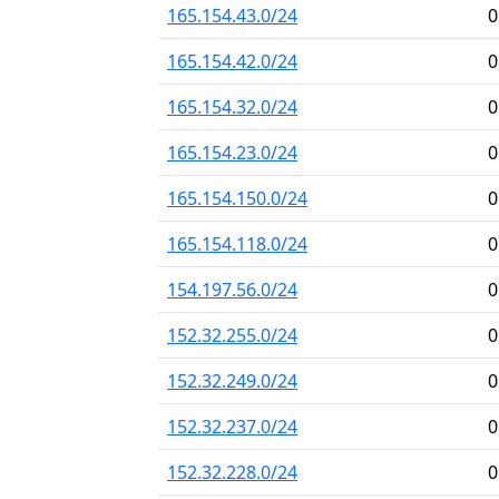
165.154.43.0/24
0
165.154.42.0/24
0
165.154.32.0/24
0
165.154.23.0/24
0
165.154.150.0/24
0
165.154.118.0/24
0
154.197.56.0/24
0
152.32.255.0/24
0
152.32.249.0/24
0
152.32.237.0/24
0
152.32.228.0/24
0