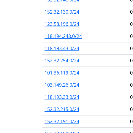
152.32.130.0/24
0
123.58.196.0/24
0
118.194.248.0/24
0
118.193.43.0/24
0
152.32.254.0/24
0
101.36.119.0/24
0
103.149.26.0/24
0
118.193.33.0/24
0
152.32.215.0/24
0
152.32.191.0/24
0