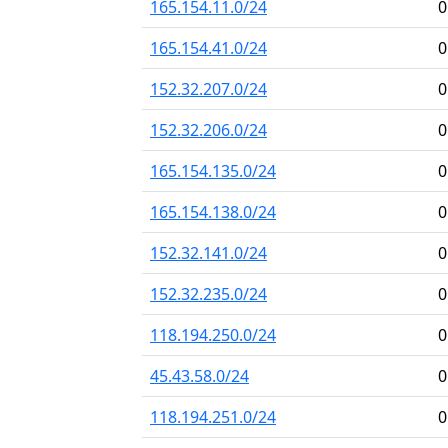
165.154.11.0/24
0
165.154.41.0/24
0
152.32.207.0/24
0
152.32.206.0/24
0
165.154.135.0/24
0
165.154.138.0/24
0
152.32.141.0/24
0
152.32.235.0/24
0
118.194.250.0/24
0
45.43.58.0/24
0
118.194.251.0/24
0