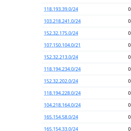
118.193.39.0/24
0
103.218.241.0/24
0
152.32.175.0/24
0
107.150.104.0/21
0
152.32.213.0/24
0
118.194.234.0/24
0
152.32.202.0/24
0
118.194.228.0/24
0
104.218.164.0/24
0
165.154.58.0/24
0
165.154.33.0/24
0