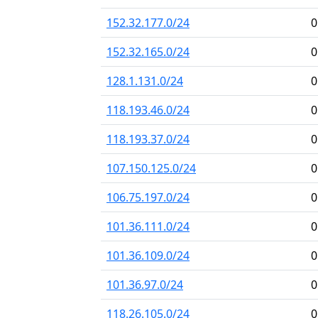
152.32.177.0/24
0
152.32.165.0/24
0
128.1.131.0/24
0
118.193.46.0/24
0
118.193.37.0/24
0
107.150.125.0/24
0
106.75.197.0/24
0
101.36.111.0/24
0
101.36.109.0/24
0
101.36.97.0/24
0
118.26.105.0/24
0