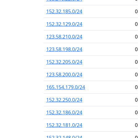
152.32.185.0/24
0
152.32.129.0/24
0
123.58.210.0/24
0
123.58.198.0/24
0
152.32.205.0/24
0
123.58.200.0/24
0
165.154.179.0/24
0
152.32.250.0/24
0
152.32.186.0/24
0
152.32.181.0/24
0
152.32.148.0/24
0