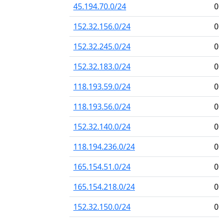
45.194.70.0/24
0
152.32.156.0/24
0
152.32.245.0/24
0
152.32.183.0/24
0
118.193.59.0/24
0
118.193.56.0/24
0
152.32.140.0/24
0
118.194.236.0/24
0
165.154.51.0/24
0
165.154.218.0/24
0
152.32.150.0/24
0