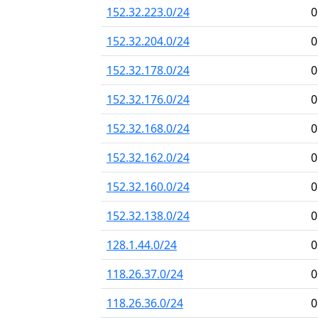
152.32.223.0/24
0
152.32.204.0/24
0
152.32.178.0/24
0
152.32.176.0/24
0
152.32.168.0/24
0
152.32.162.0/24
0
152.32.160.0/24
0
152.32.138.0/24
0
128.1.44.0/24
0
118.26.37.0/24
0
118.26.36.0/24
0