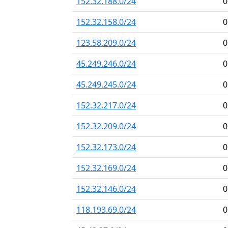
152.32.188.0/24
0
152.32.158.0/24
0
123.58.209.0/24
0
45.249.246.0/24
0
45.249.245.0/24
0
152.32.217.0/24
0
152.32.209.0/24
0
152.32.173.0/24
0
152.32.169.0/24
0
152.32.146.0/24
0
118.193.69.0/24
0