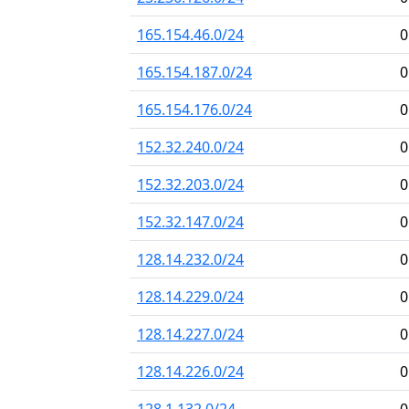
165.154.46.0/24
0
165.154.187.0/24
0
165.154.176.0/24
0
152.32.240.0/24
0
152.32.203.0/24
0
152.32.147.0/24
0
128.14.232.0/24
0
128.14.229.0/24
0
128.14.227.0/24
0
128.14.226.0/24
0