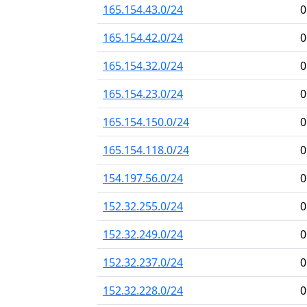
165.154.43.0/24
0
165.154.42.0/24
0
165.154.32.0/24
0
165.154.23.0/24
0
165.154.150.0/24
0
165.154.118.0/24
0
154.197.56.0/24
0
152.32.255.0/24
0
152.32.249.0/24
0
152.32.237.0/24
0
152.32.228.0/24
0