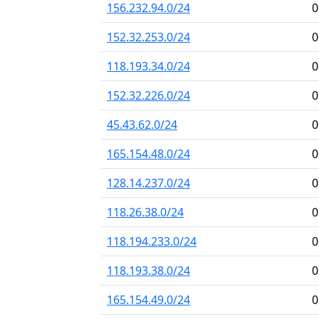
156.232.94.0/24
0
152.32.253.0/24
0
118.193.34.0/24
0
152.32.226.0/24
0
45.43.62.0/24
0
165.154.48.0/24
0
128.14.237.0/24
0
118.26.38.0/24
0
118.194.233.0/24
0
118.193.38.0/24
0
165.154.49.0/24
0