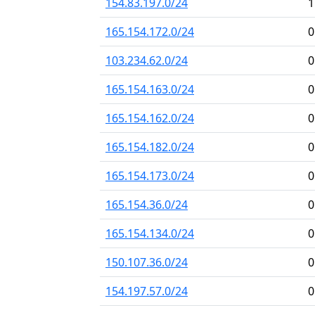
154.83.197.0/24
1
165.154.172.0/24
0
103.234.62.0/24
0
165.154.163.0/24
0
165.154.162.0/24
0
165.154.182.0/24
0
165.154.173.0/24
0
165.154.36.0/24
0
165.154.134.0/24
0
150.107.36.0/24
0
154.197.57.0/24
0