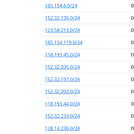
165.154.6.0/24
0
152.32.135.0/24
0
123.58.213.0/24
0
165.154.119.0/24
0
118.193.45.0/24
0
152.32.205.0/24
0
152.32.197.0/24
0
152.32.202.0/24
0
118.193.44.0/24
0
152.32.233.0/24
0
128.14.236.0/24
0