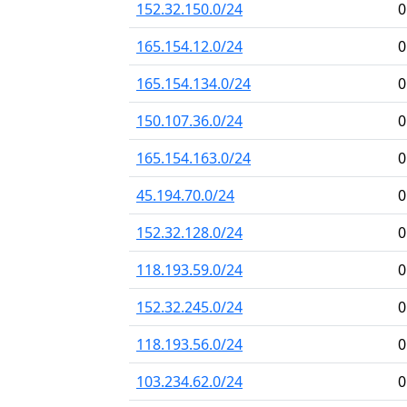
152.32.150.0/24
0
165.154.12.0/24
0
165.154.134.0/24
0
150.107.36.0/24
0
165.154.163.0/24
0
45.194.70.0/24
0
152.32.128.0/24
0
118.193.59.0/24
0
152.32.245.0/24
0
118.193.56.0/24
0
103.234.62.0/24
0