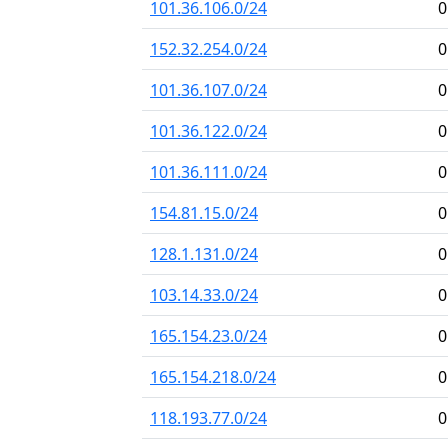
101.36.106.0/24
0
152.32.254.0/24
0
101.36.107.0/24
0
101.36.122.0/24
0
101.36.111.0/24
0
154.81.15.0/24
0
128.1.131.0/24
0
103.14.33.0/24
0
165.154.23.0/24
0
165.154.218.0/24
0
118.193.77.0/24
0