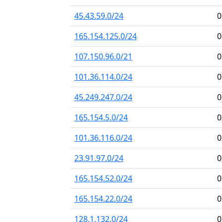
45.43.59.0/24
0
165.154.125.0/24
0
107.150.96.0/21
0
101.36.114.0/24
0
45.249.247.0/24
0
165.154.5.0/24
0
101.36.116.0/24
0
23.91.97.0/24
0
165.154.52.0/24
0
165.154.22.0/24
0
128.1.132.0/24
0