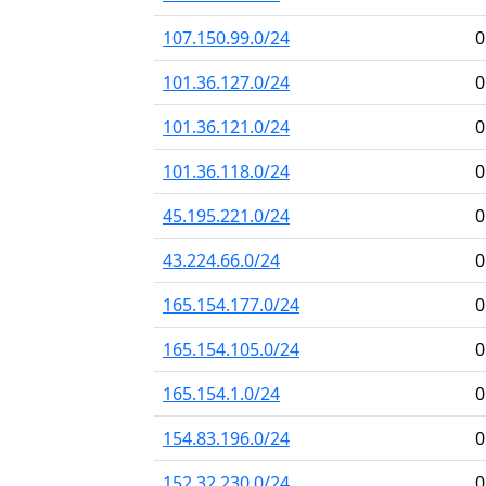
107.150.99.0/24
0
101.36.127.0/24
0
101.36.121.0/24
0
101.36.118.0/24
0
45.195.221.0/24
0
43.224.66.0/24
0
165.154.177.0/24
0
165.154.105.0/24
0
165.154.1.0/24
0
154.83.196.0/24
0
152.32.230.0/24
0