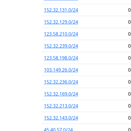
152.32.131.0/24
0
152.32.129.0/24
0
123.58.210.0/24
0
152.32.239.0/24
0
123.58.198.0/24
0
103.149.26.0/24
0
152.32.236.0/24
0
152.32.169.0/24
0
152.32.213.0/24
0
152.32.143.0/24
0
45.40.57.0/24
0