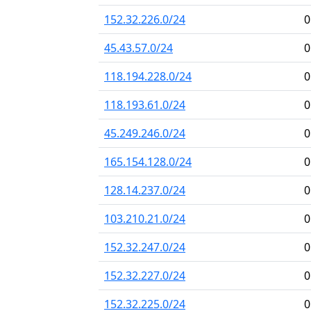
152.32.226.0/24
0
45.43.57.0/24
0
118.194.228.0/24
0
118.193.61.0/24
0
45.249.246.0/24
0
165.154.128.0/24
0
128.14.237.0/24
0
103.210.21.0/24
0
152.32.247.0/24
0
152.32.227.0/24
0
152.32.225.0/24
0