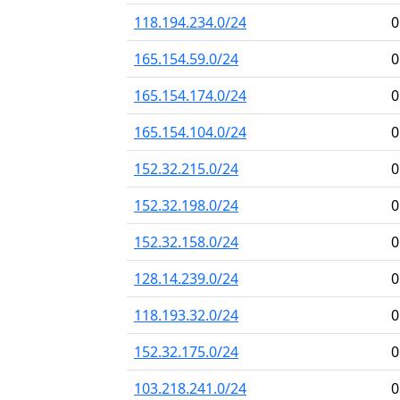
118.194.234.0/24
0
165.154.59.0/24
0
165.154.174.0/24
0
165.154.104.0/24
0
152.32.215.0/24
0
152.32.198.0/24
0
152.32.158.0/24
0
128.14.239.0/24
0
118.193.32.0/24
0
152.32.175.0/24
0
103.218.241.0/24
0