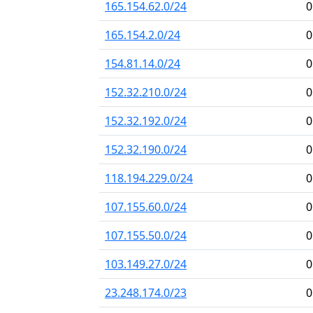
165.154.62.0/24
0
165.154.2.0/24
0
154.81.14.0/24
0
152.32.210.0/24
0
152.32.192.0/24
0
152.32.190.0/24
0
118.194.229.0/24
0
107.155.60.0/24
0
107.155.50.0/24
0
103.149.27.0/24
0
23.248.174.0/23
0