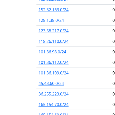
152.32.163.0/24
0
128.1.38.0/24
0
123.58.217.0/24
0
118.26.110.0/24
0
101.36.98.0/24
0
101.36.112.0/24
0
101.36.109.0/24
0
45.43.60.0/24
0
36.255.223.0/24
0
165.154.70.0/24
0