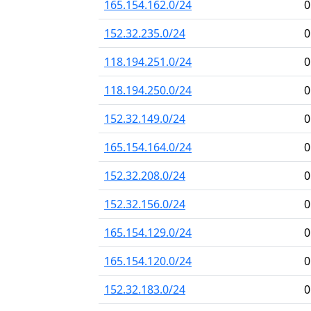
165.154.162.0/24
0
152.32.235.0/24
0
118.194.251.0/24
0
118.194.250.0/24
0
152.32.149.0/24
0
165.154.164.0/24
0
152.32.208.0/24
0
152.32.156.0/24
0
165.154.129.0/24
0
165.154.120.0/24
0
152.32.183.0/24
0