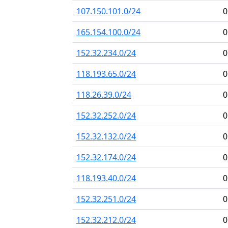
107.150.101.0/24
0
165.154.100.0/24
0
152.32.234.0/24
0
118.193.65.0/24
0
118.26.39.0/24
0
152.32.252.0/24
0
152.32.132.0/24
0
152.32.174.0/24
0
118.193.40.0/24
0
152.32.251.0/24
0
152.32.212.0/24
0