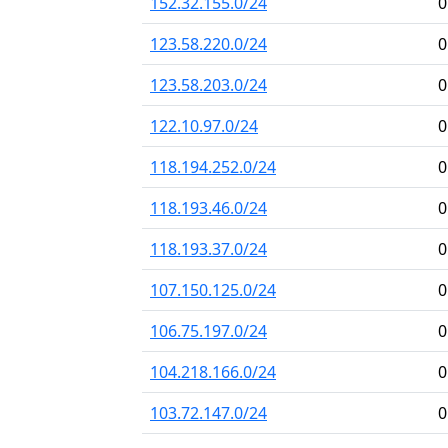
152.32.155.0/24
0
123.58.220.0/24
0
123.58.203.0/24
0
122.10.97.0/24
0
118.194.252.0/24
0
118.193.46.0/24
0
118.193.37.0/24
0
107.150.125.0/24
0
106.75.197.0/24
0
104.218.166.0/24
0
103.72.147.0/24
0