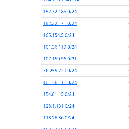
152.32.186.0/24
152.32.171.0/24
165.154.5.0/24
101.36.119.0/24
107.150.96.0/21
36.255.220.0/24
101.36.111.0/24
154.81.15.0/24
128.1.131.0/24
118.26.36.0/24