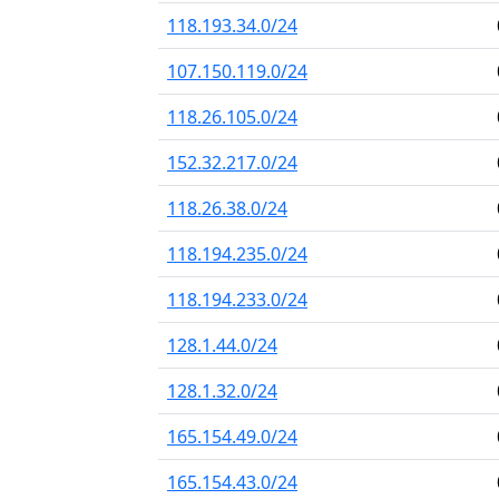
118.193.34.0/24
107.150.119.0/24
118.26.105.0/24
152.32.217.0/24
118.26.38.0/24
118.194.235.0/24
118.194.233.0/24
128.1.44.0/24
128.1.32.0/24
165.154.49.0/24
165.154.43.0/24