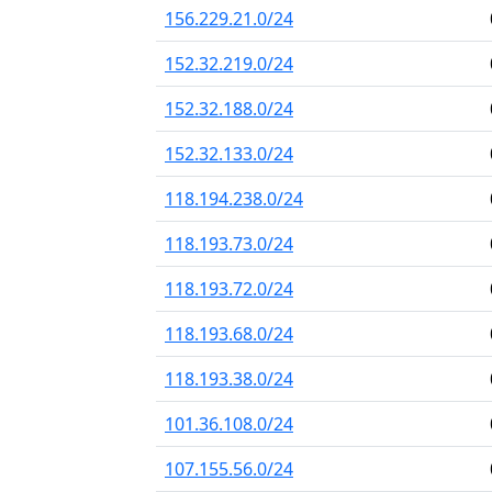
156.229.21.0/24
152.32.219.0/24
152.32.188.0/24
152.32.133.0/24
118.194.238.0/24
118.193.73.0/24
118.193.72.0/24
118.193.68.0/24
118.193.38.0/24
101.36.108.0/24
107.155.56.0/24