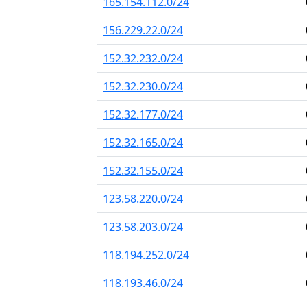
165.154.112.0/24
156.229.22.0/24
152.32.232.0/24
152.32.230.0/24
152.32.177.0/24
152.32.165.0/24
152.32.155.0/24
123.58.220.0/24
123.58.203.0/24
118.194.252.0/24
118.193.46.0/24