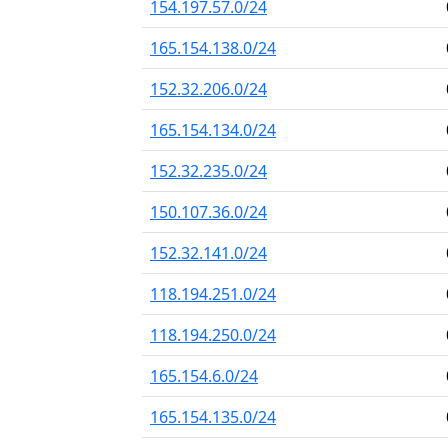
154.197.57.0/24
165.154.138.0/24
152.32.206.0/24
165.154.134.0/24
152.32.235.0/24
150.107.36.0/24
152.32.141.0/24
118.194.251.0/24
118.194.250.0/24
165.154.6.0/24
165.154.135.0/24