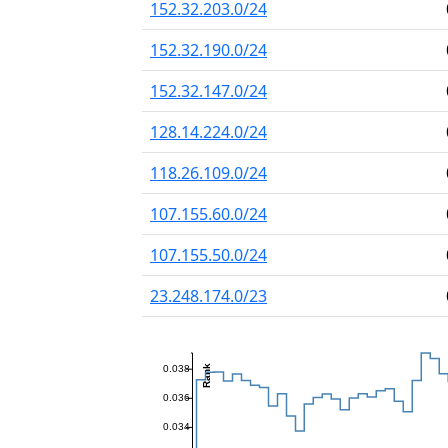
152.32.203.0/24
152.32.190.0/24
152.32.147.0/24
128.14.224.0/24
118.26.109.0/24
107.155.60.0/24
107.155.50.0/24
23.248.174.0/23