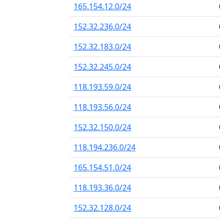
165.154.12.0/24
152.32.236.0/24
152.32.183.0/24
152.32.245.0/24
118.193.59.0/24
118.193.56.0/24
152.32.150.0/24
118.194.236.0/24
165.154.51.0/24
118.193.36.0/24
152.32.128.0/24