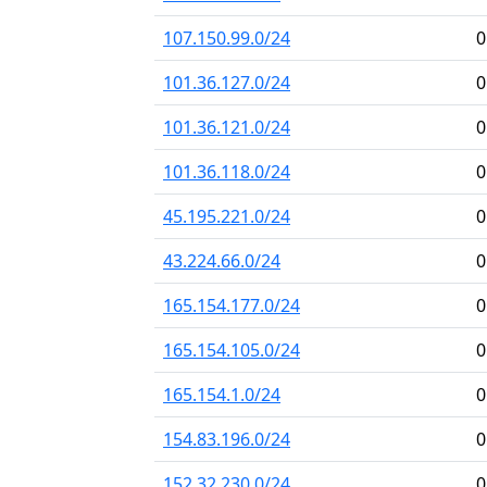
107.150.99.0/24
0
101.36.127.0/24
0
101.36.121.0/24
0
101.36.118.0/24
0
45.195.221.0/24
0
43.224.66.0/24
0
165.154.177.0/24
0
165.154.105.0/24
0
165.154.1.0/24
0
154.83.196.0/24
0
152.32.230.0/24
0