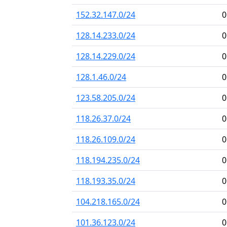
152.32.147.0/24
0
128.14.233.0/24
0
128.14.229.0/24
0
128.1.46.0/24
0
123.58.205.0/24
0
118.26.37.0/24
0
118.26.109.0/24
0
118.194.235.0/24
0
118.193.35.0/24
0
104.218.165.0/24
0
101.36.123.0/24
0