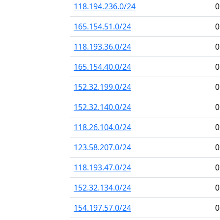
118.194.236.0/24
0
165.154.51.0/24
0
118.193.36.0/24
0
165.154.40.0/24
0
152.32.199.0/24
0
152.32.140.0/24
0
118.26.104.0/24
0
123.58.207.0/24
0
118.193.47.0/24
0
152.32.134.0/24
0
154.197.57.0/24
0