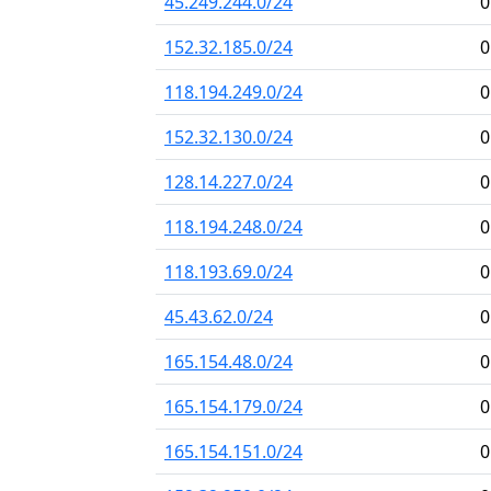
45.249.244.0/24
0
152.32.185.0/24
0
118.194.249.0/24
0
152.32.130.0/24
0
128.14.227.0/24
0
118.194.248.0/24
0
118.193.69.0/24
0
45.43.62.0/24
0
165.154.48.0/24
0
165.154.179.0/24
0
165.154.151.0/24
0