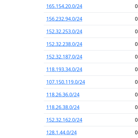
165.154.20.0/24
0
156.232.94.0/24
0
152.32.253.0/24
0
152.32.238.0/24
0
152.32.187.0/24
0
118.193.34.0/24
0
107.150.119.0/24
0
118.26.36.0/24
0
118.26.38.0/24
0
152.32.162.0/24
0
128.1.44.0/24
0