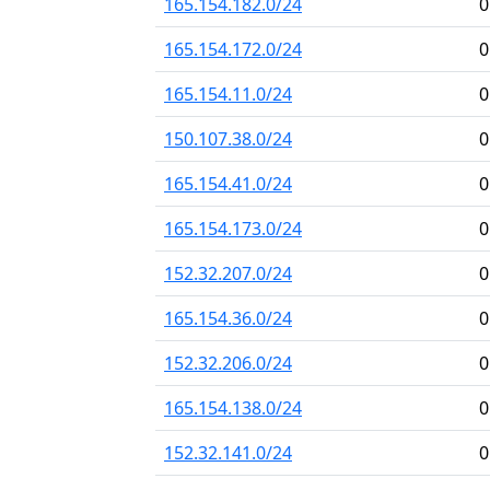
165.154.182.0/24
0
165.154.172.0/24
0
165.154.11.0/24
0
150.107.38.0/24
0
165.154.41.0/24
0
165.154.173.0/24
0
152.32.207.0/24
0
165.154.36.0/24
0
152.32.206.0/24
0
165.154.138.0/24
0
152.32.141.0/24
0