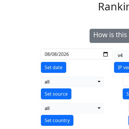
Ranki
How is thi
v4
Set date
IP ve
all
S
all