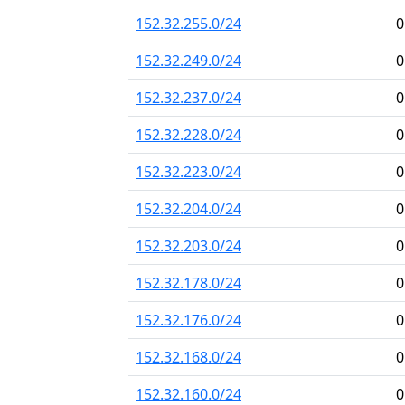
152.32.255.0/24
0
152.32.249.0/24
0
152.32.237.0/24
0
152.32.228.0/24
0
152.32.223.0/24
0
152.32.204.0/24
0
152.32.203.0/24
0
152.32.178.0/24
0
152.32.176.0/24
0
152.32.168.0/24
0
152.32.160.0/24
0