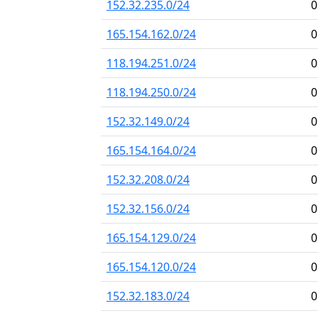
152.32.235.0/24
0
165.154.162.0/24
0
118.194.251.0/24
0
118.194.250.0/24
0
152.32.149.0/24
0
165.154.164.0/24
0
152.32.208.0/24
0
152.32.156.0/24
0
165.154.129.0/24
0
165.154.120.0/24
0
152.32.183.0/24
0