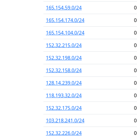
165.154.59.0/24
0
165.154.174.0/24
0
165.154.104.0/24
0
152.32.215.0/24
0
152.32.198.0/24
0
152.32.158.0/24
0
128.14.239.0/24
0
118.193.32.0/24
0
152.32.175.0/24
0
103.218.241.0/24
0
152.32.226.0/24
0