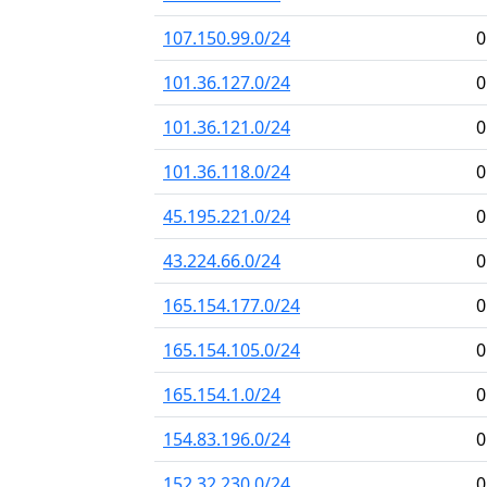
107.150.99.0/24
0
101.36.127.0/24
0
101.36.121.0/24
0
101.36.118.0/24
0
45.195.221.0/24
0
43.224.66.0/24
0
165.154.177.0/24
0
165.154.105.0/24
0
165.154.1.0/24
0
154.83.196.0/24
0
152.32.230.0/24
0