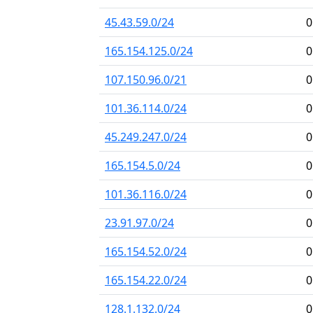
45.43.59.0/24
0
165.154.125.0/24
0
107.150.96.0/21
0
101.36.114.0/24
0
45.249.247.0/24
0
165.154.5.0/24
0
101.36.116.0/24
0
23.91.97.0/24
0
165.154.52.0/24
0
165.154.22.0/24
0
128.1.132.0/24
0