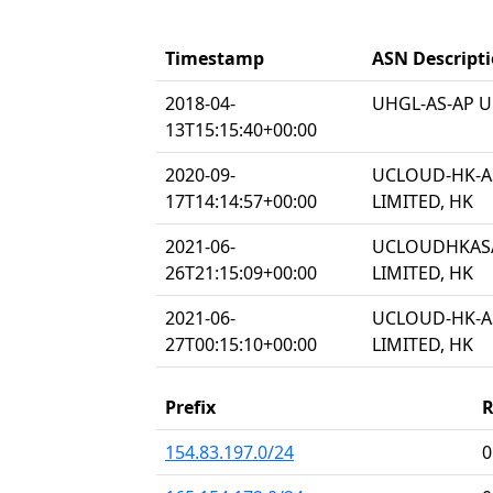
Timestamp
ASN Descript
2018-04-
UHGL-AS-AP UC
13T15:15:40+00:00
2020-09-
UCLOUD-HK-A
17T14:14:57+00:00
LIMITED, HK
2021-06-
UCLOUDHKAS
26T21:15:09+00:00
LIMITED, HK
2021-06-
UCLOUD-HK-A
27T00:15:10+00:00
LIMITED, HK
Prefix
154.83.197.0/24
0