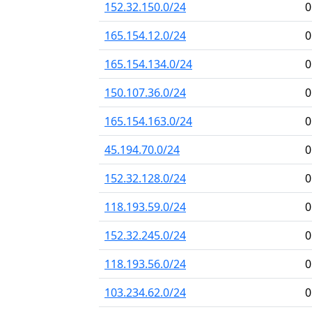
152.32.150.0/24
0
165.154.12.0/24
0
165.154.134.0/24
0
150.107.36.0/24
0
165.154.163.0/24
0
45.194.70.0/24
0
152.32.128.0/24
0
118.193.59.0/24
0
152.32.245.0/24
0
118.193.56.0/24
0
103.234.62.0/24
0