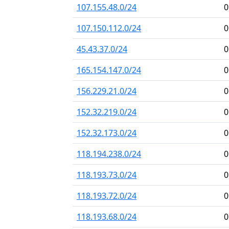
107.155.48.0/24
0
107.150.112.0/24
0
45.43.37.0/24
0
165.154.147.0/24
0
156.229.21.0/24
0
152.32.219.0/24
0
152.32.173.0/24
0
118.194.238.0/24
0
118.193.73.0/24
0
118.193.72.0/24
0
118.193.68.0/24
0