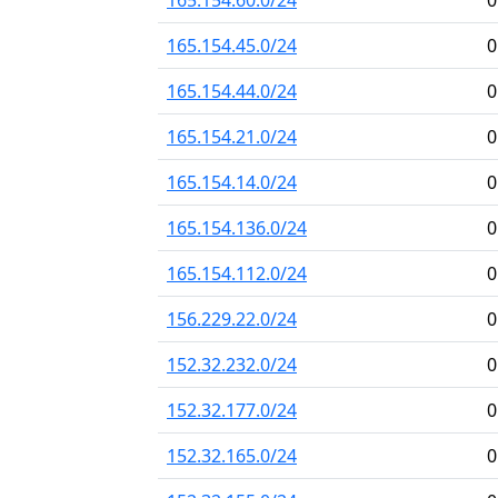
165.154.60.0/24
0
165.154.45.0/24
0
165.154.44.0/24
0
165.154.21.0/24
0
165.154.14.0/24
0
165.154.136.0/24
0
165.154.112.0/24
0
156.229.22.0/24
0
152.32.232.0/24
0
152.32.177.0/24
0
152.32.165.0/24
0