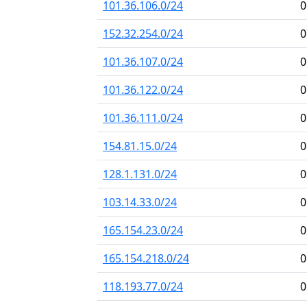
101.36.106.0/24
0
152.32.254.0/24
0
101.36.107.0/24
0
101.36.122.0/24
0
101.36.111.0/24
0
154.81.15.0/24
0
128.1.131.0/24
0
103.14.33.0/24
0
165.154.23.0/24
0
165.154.218.0/24
0
118.193.77.0/24
0