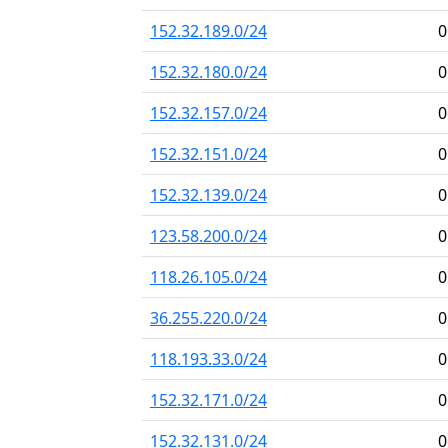
152.32.189.0/24
0
152.32.180.0/24
0
152.32.157.0/24
0
152.32.151.0/24
0
152.32.139.0/24
0
123.58.200.0/24
0
118.26.105.0/24
0
36.255.220.0/24
0
118.193.33.0/24
0
152.32.171.0/24
0
152.32.131.0/24
0