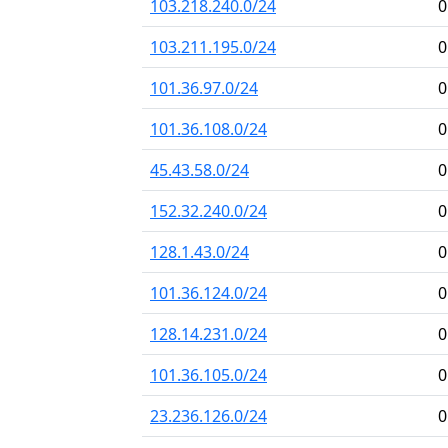
103.218.240.0/24
0
103.211.195.0/24
0
101.36.97.0/24
0
101.36.108.0/24
0
45.43.58.0/24
0
152.32.240.0/24
0
128.1.43.0/24
0
101.36.124.0/24
0
128.14.231.0/24
0
101.36.105.0/24
0
23.236.126.0/24
0