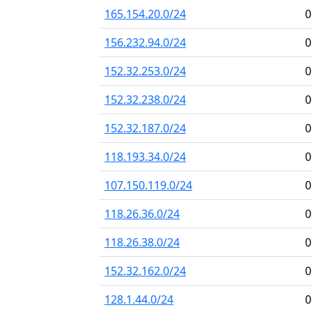
165.154.20.0/24
0
156.232.94.0/24
0
152.32.253.0/24
0
152.32.238.0/24
0
152.32.187.0/24
0
118.193.34.0/24
0
107.150.119.0/24
0
118.26.36.0/24
0
118.26.38.0/24
0
152.32.162.0/24
0
128.1.44.0/24
0