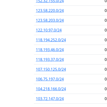
152.32.155.0/24
0
123.58.220.0/24
0
123.58.203.0/24
0
122.10.97.0/24
0
118.194.252.0/24
0
118.193.46.0/24
0
118.193.37.0/24
0
107.150.125.0/24
0
106.75.197.0/24
0
104.218.166.0/24
0
103.72.147.0/24
0