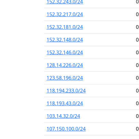
152.32.243.0/24
0
152.32.217.0/24
0
152.32.181.0/24
0
152.32.148.0/24
0
152.32.146.0/24
0
128.14.226.0/24
0
123.58.196.0/24
0
118.194.233.0/24
0
118.193.43.0/24
0
103.14.32.0/24
0
107.150.100.0/24
0