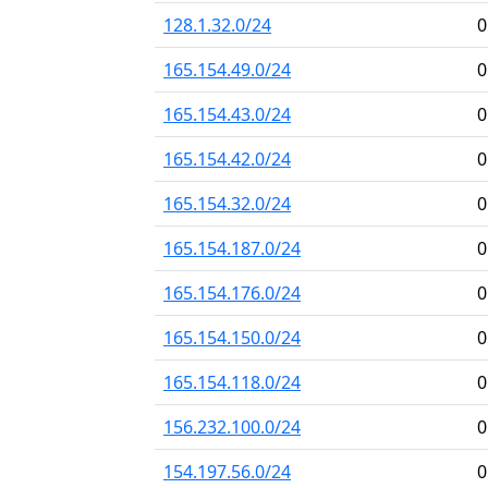
128.1.32.0/24
0
165.154.49.0/24
0
165.154.43.0/24
0
165.154.42.0/24
0
165.154.32.0/24
0
165.154.187.0/24
0
165.154.176.0/24
0
165.154.150.0/24
0
165.154.118.0/24
0
156.232.100.0/24
0
154.197.56.0/24
0