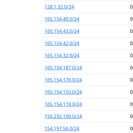
128.1.32.0/24
0
165.154.49.0/24
0
165.154.43.0/24
0
165.154.42.0/24
0
165.154.32.0/24
0
165.154.187.0/24
0
165.154.176.0/24
0
165.154.150.0/24
0
165.154.118.0/24
0
156.232.100.0/24
0
154.197.56.0/24
0