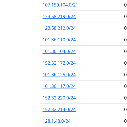
107.150.104.0/21
0
123.58.219.0/24
0
123.58.212.0/24
0
101.36.110.0/24
0
101.36.104.0/24
0
152.32.172.0/24
0
101.36.125.0/24
0
101.36.117.0/24
0
152.32.220.0/24
0
152.32.214.0/24
0
128.1.48.0/24
0