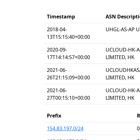
Timestamp
ASN Descript
2018-04-
UHGL-AS-AP UC
13T15:15:40+00:00
2020-09-
UCLOUD-HK-A
17T14:14:57+00:00
LIMITED, HK
2021-06-
UCLOUDHKAS
26T21:15:09+00:00
LIMITED, HK
2021-06-
UCLOUD-HK-A
27T00:15:10+00:00
LIMITED, HK
Prefix
154.83.197.0/24
0