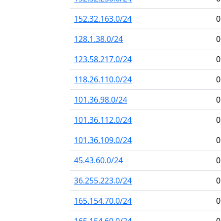
152.32.163.0/24
0
128.1.38.0/24
0
123.58.217.0/24
0
118.26.110.0/24
0
101.36.98.0/24
0
101.36.112.0/24
0
101.36.109.0/24
0
45.43.60.0/24
0
36.255.223.0/24
0
165.154.70.0/24
0