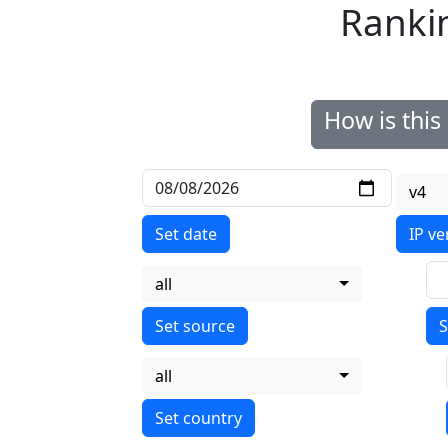
Ranki
How is thi
v4
Set date
IP ve
all
S
all