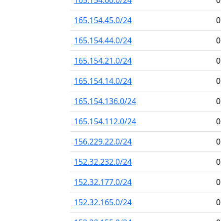
165.154.60.0/24
0
165.154.45.0/24
0
165.154.44.0/24
0
165.154.21.0/24
0
165.154.14.0/24
0
165.154.136.0/24
0
165.154.112.0/24
0
156.229.22.0/24
0
152.32.232.0/24
0
152.32.177.0/24
0
152.32.165.0/24
0