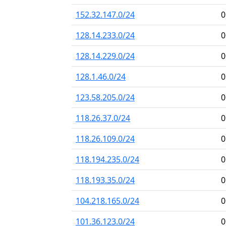
152.32.147.0/24
0
128.14.233.0/24
0
128.14.229.0/24
0
128.1.46.0/24
0
123.58.205.0/24
0
118.26.37.0/24
0
118.26.109.0/24
0
118.194.235.0/24
0
118.193.35.0/24
0
104.218.165.0/24
0
101.36.123.0/24
0