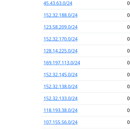
45.43.63.0/24
0
152.32.188.0/24
0
123.58.209.0/24
0
152.32.170.0/24
0
128.14.225.0/24
0
169.197.113.0/24
0
152.32.145.0/24
0
152.32.138.0/24
0
152.32.133.0/24
0
118.193.38.0/24
0
107.155.56.0/24
0