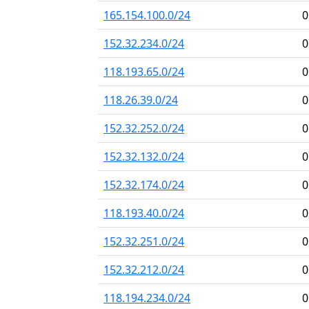
165.154.100.0/24
0
152.32.234.0/24
0
118.193.65.0/24
0
118.26.39.0/24
0
152.32.252.0/24
0
152.32.132.0/24
0
152.32.174.0/24
0
118.193.40.0/24
0
152.32.251.0/24
0
152.32.212.0/24
0
118.194.234.0/24
0