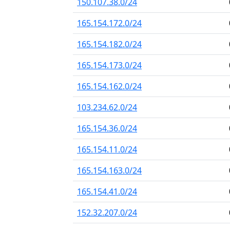
150.107.38.0/24
165.154.172.0/24
165.154.182.0/24
165.154.173.0/24
165.154.162.0/24
103.234.62.0/24
165.154.36.0/24
165.154.11.0/24
165.154.163.0/24
165.154.41.0/24
152.32.207.0/24