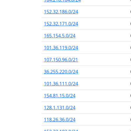
152.32.186.0/24
152.32.171.0/24
165.154.5.0/24
101.36.119.0/24
107.150.96.0/21
36.255.220.0/24
101.36.111.0/24
154.81.15.0/24
128.1.131.0/24
118.26.36.0/24