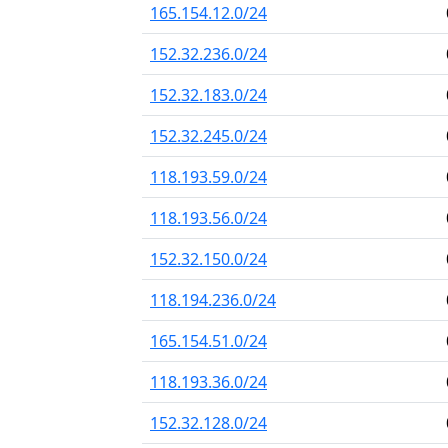
165.154.12.0/24
152.32.236.0/24
152.32.183.0/24
152.32.245.0/24
118.193.59.0/24
118.193.56.0/24
152.32.150.0/24
118.194.236.0/24
165.154.51.0/24
118.193.36.0/24
152.32.128.0/24