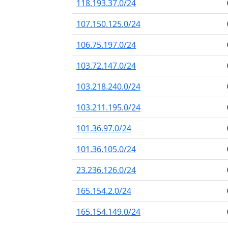
118.193.37.0/24
107.150.125.0/24
106.75.197.0/24
103.72.147.0/24
103.218.240.0/24
103.211.195.0/24
101.36.97.0/24
101.36.105.0/24
23.236.126.0/24
165.154.2.0/24
165.154.149.0/24