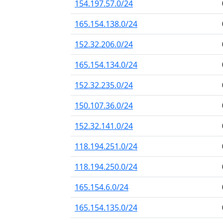
154.197.57.0/24
165.154.138.0/24
152.32.206.0/24
165.154.134.0/24
152.32.235.0/24
150.107.36.0/24
152.32.141.0/24
118.194.251.0/24
118.194.250.0/24
165.154.6.0/24
165.154.135.0/24