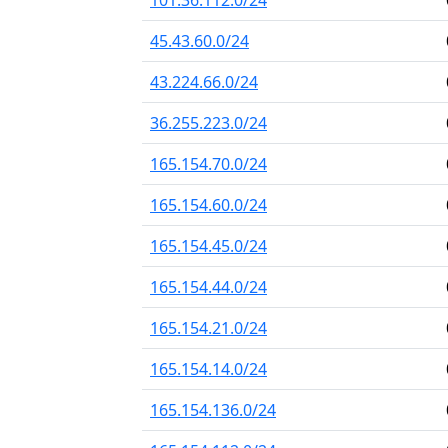
101.36.112.0/24
45.43.60.0/24
43.224.66.0/24
36.255.223.0/24
165.154.70.0/24
165.154.60.0/24
165.154.45.0/24
165.154.44.0/24
165.154.21.0/24
165.154.14.0/24
165.154.136.0/24