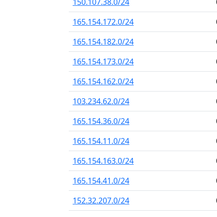
150.107.38.0/24
165.154.172.0/24
165.154.182.0/24
165.154.173.0/24
165.154.162.0/24
103.234.62.0/24
165.154.36.0/24
165.154.11.0/24
165.154.163.0/24
165.154.41.0/24
152.32.207.0/24