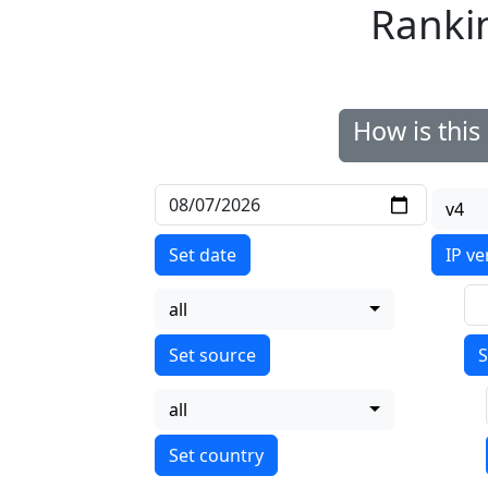
Ranki
How is thi
v4
Set date
IP ve
all
S
all