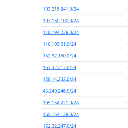
103.218.241.0/24
107.150.100.0/24
118.194.228.0/24
118.193.61.0/24
152.32.130.0/24
152.32.213.0/24
128.14.232.0/24
45.249.246.0/24
165.154.221.0/24
165.154.128.0/24
152.32.247.0/24