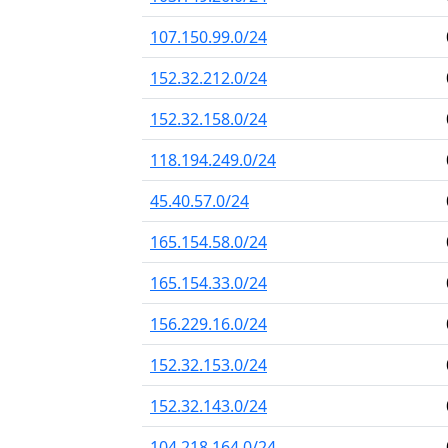
107.150.99.0/24
152.32.212.0/24
152.32.158.0/24
118.194.249.0/24
45.40.57.0/24
165.154.58.0/24
165.154.33.0/24
156.229.16.0/24
152.32.153.0/24
152.32.143.0/24
104.218.164.0/24