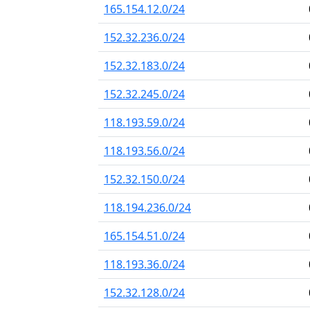
165.154.12.0/24
152.32.236.0/24
152.32.183.0/24
152.32.245.0/24
118.193.59.0/24
118.193.56.0/24
152.32.150.0/24
118.194.236.0/24
165.154.51.0/24
118.193.36.0/24
152.32.128.0/24