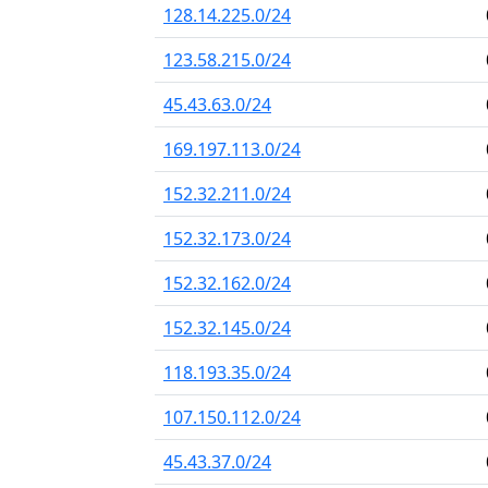
128.14.225.0/24
123.58.215.0/24
45.43.63.0/24
169.197.113.0/24
152.32.211.0/24
152.32.173.0/24
152.32.162.0/24
152.32.145.0/24
118.193.35.0/24
107.150.112.0/24
45.43.37.0/24