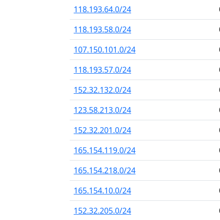
118.193.64.0/24
118.193.58.0/24
107.150.101.0/24
118.193.57.0/24
152.32.132.0/24
123.58.213.0/24
152.32.201.0/24
165.154.119.0/24
165.154.218.0/24
165.154.10.0/24
152.32.205.0/24