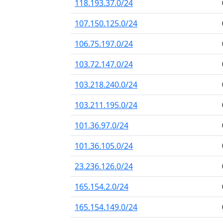
118.193.37.0/24
107.150.125.0/24
106.75.197.0/24
103.72.147.0/24
103.218.240.0/24
103.211.195.0/24
101.36.97.0/24
101.36.105.0/24
23.236.126.0/24
165.154.2.0/24
165.154.149.0/24