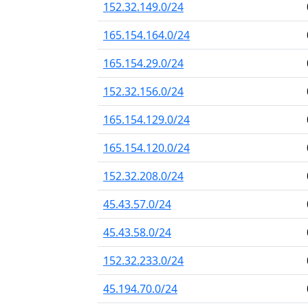
152.32.149.0/24
165.154.164.0/24
165.154.29.0/24
152.32.156.0/24
165.154.129.0/24
165.154.120.0/24
152.32.208.0/24
45.43.57.0/24
45.43.58.0/24
152.32.233.0/24
45.194.70.0/24