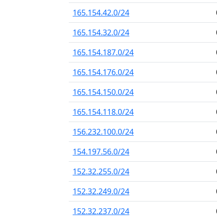
165.154.42.0/24
165.154.32.0/24
165.154.187.0/24
165.154.176.0/24
165.154.150.0/24
165.154.118.0/24
156.232.100.0/24
154.197.56.0/24
152.32.255.0/24
152.32.249.0/24
152.32.237.0/24