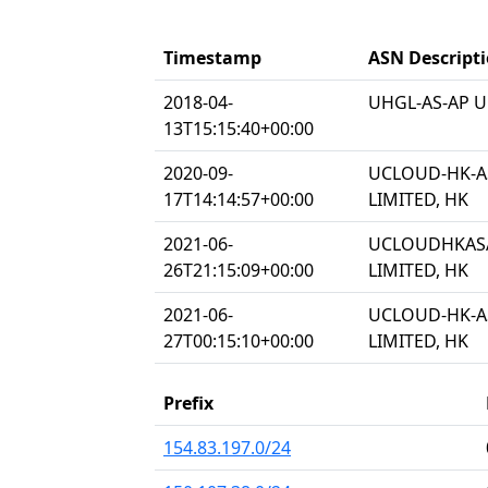
Timestamp
ASN Descript
2018-04-
UHGL-AS-AP UC
13T15:15:40+00:00
2020-09-
UCLOUD-HK-A
17T14:14:57+00:00
LIMITED, HK
2021-06-
UCLOUDHKAS
26T21:15:09+00:00
LIMITED, HK
2021-06-
UCLOUD-HK-A
27T00:15:10+00:00
LIMITED, HK
Prefix
154.83.197.0/24