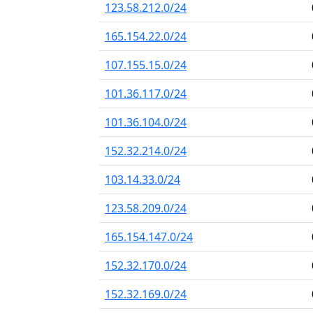
123.58.212.0/24
165.154.22.0/24
107.155.15.0/24
101.36.117.0/24
101.36.104.0/24
152.32.214.0/24
103.14.33.0/24
123.58.209.0/24
165.154.147.0/24
152.32.170.0/24
152.32.169.0/24