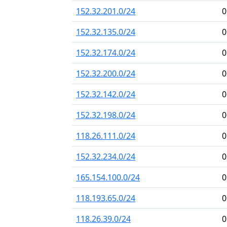
152.32.201.0/24
0
152.32.135.0/24
0
152.32.174.0/24
0
152.32.200.0/24
0
152.32.142.0/24
0
152.32.198.0/24
0
118.26.111.0/24
0
152.32.234.0/24
0
165.154.100.0/24
0
118.193.65.0/24
0
118.26.39.0/24
0