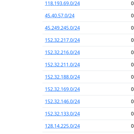
118.193.69.0/24
0
45.40.57.0/24
0
45.249.245.0/24
0
152.32.217.0/24
0
152.32.216.0/24
0
152.32.211.0/24
0
152.32.188.0/24
0
152.32.169.0/24
0
152.32.146.0/24
0
152.32.133.0/24
0
128.14.225.0/24
0