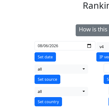
Ranki
How is thi
v4
Set date
IP ve
all
S
all