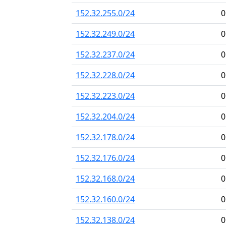
152.32.255.0/24
0
152.32.249.0/24
0
152.32.237.0/24
0
152.32.228.0/24
0
152.32.223.0/24
0
152.32.204.0/24
0
152.32.178.0/24
0
152.32.176.0/24
0
152.32.168.0/24
0
152.32.160.0/24
0
152.32.138.0/24
0