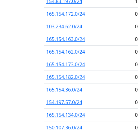
154.83.197.0/24
1
165.154.172.0/24
0
103.234.62.0/24
0
165.154.163.0/24
0
165.154.162.0/24
0
165.154.173.0/24
0
165.154.182.0/24
0
165.154.36.0/24
0
154.197.57.0/24
0
165.154.134.0/24
0
150.107.36.0/24
0