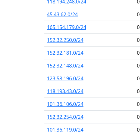
118.194.248.0/24
0
45.43.62.0/24
0
165.154.179.0/24
0
152.32.250.0/24
0
152.32.181.0/24
0
152.32.148.0/24
0
123.58.196.0/24
0
118.193.43.0/24
0
101.36.106.0/24
0
152.32.254.0/24
0
101.36.119.0/24
0