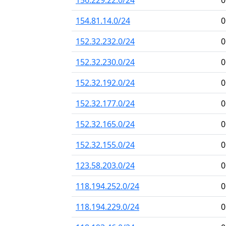
156.229.22.0/24
0
154.81.14.0/24
0
152.32.232.0/24
0
152.32.230.0/24
0
152.32.192.0/24
0
152.32.177.0/24
0
152.32.165.0/24
0
152.32.155.0/24
0
123.58.203.0/24
0
118.194.252.0/24
0
118.194.229.0/24
0