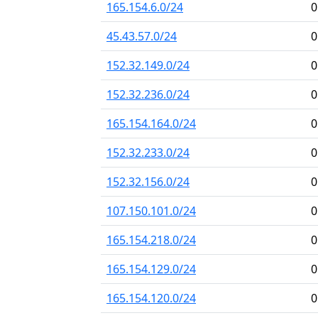
165.154.6.0/24
0
45.43.57.0/24
0
152.32.149.0/24
0
152.32.236.0/24
0
165.154.164.0/24
0
152.32.233.0/24
0
152.32.156.0/24
0
107.150.101.0/24
0
165.154.218.0/24
0
165.154.129.0/24
0
165.154.120.0/24
0