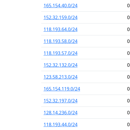
165.154.40.0/24
0
152.32.159.0/24
0
118.193.64.0/24
0
118.193.58.0/24
0
118.193.57.0/24
0
152.32.132.0/24
0
123.58.213.0/24
0
165.154.119.0/24
0
152.32.197.0/24
0
128.14.236.0/24
0
118.193.44.0/24
0