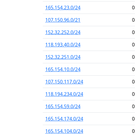
165.154.23.0/24
0
107.150.96.0/21
0
152.32.252.0/24
0
118.193.40.0/24
0
152.32.251.0/24
0
165.154.10.0/24
0
107.150.117.0/24
0
118.194.234.0/24
0
165.154.59.0/24
0
165.154.174.0/24
0
165.154.104.0/24
0