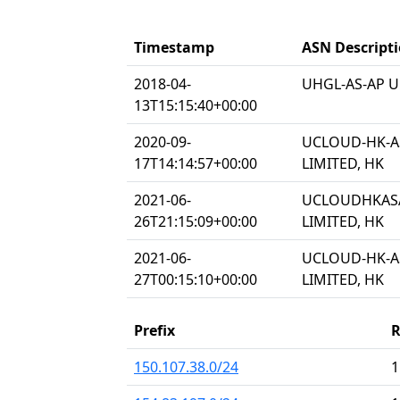
Timestamp
ASN Descript
2018-04-
UHGL-AS-AP UC
13T15:15:40+00:00
2020-09-
UCLOUD-HK-A
17T14:14:57+00:00
LIMITED, HK
2021-06-
UCLOUDHKAS
26T21:15:09+00:00
LIMITED, HK
2021-06-
UCLOUD-HK-A
27T00:15:10+00:00
LIMITED, HK
Prefix
150.107.38.0/24
1