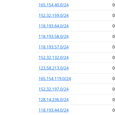
165.154.40.0/24
0
152.32.159.0/24
0
118.193.64.0/24
0
118.193.58.0/24
0
118.193.57.0/24
0
152.32.132.0/24
0
123.58.213.0/24
0
165.154.119.0/24
0
152.32.197.0/24
0
128.14.236.0/24
0
118.193.44.0/24
0