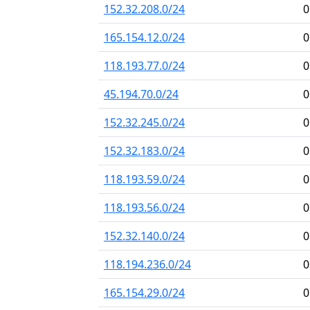
152.32.208.0/24
0
165.154.12.0/24
0
118.193.77.0/24
0
45.194.70.0/24
0
152.32.245.0/24
0
152.32.183.0/24
0
118.193.59.0/24
0
118.193.56.0/24
0
152.32.140.0/24
0
118.194.236.0/24
0
165.154.29.0/24
0