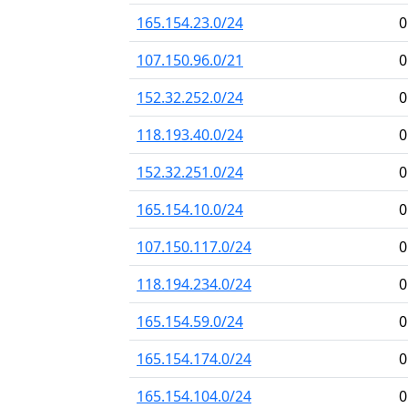
165.154.23.0/24
0
107.150.96.0/21
0
152.32.252.0/24
0
118.193.40.0/24
0
152.32.251.0/24
0
165.154.10.0/24
0
107.150.117.0/24
0
118.194.234.0/24
0
165.154.59.0/24
0
165.154.174.0/24
0
165.154.104.0/24
0