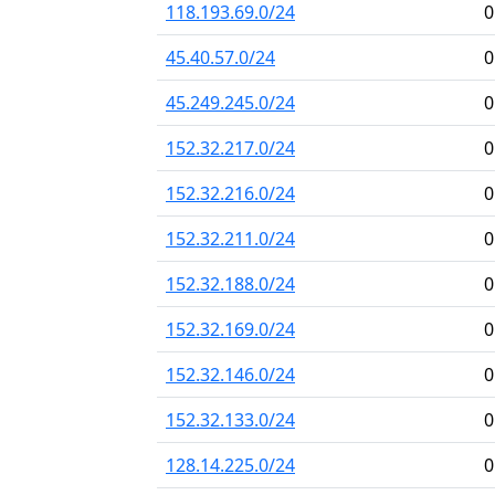
118.193.69.0/24
0
45.40.57.0/24
0
45.249.245.0/24
0
152.32.217.0/24
0
152.32.216.0/24
0
152.32.211.0/24
0
152.32.188.0/24
0
152.32.169.0/24
0
152.32.146.0/24
0
152.32.133.0/24
0
128.14.225.0/24
0