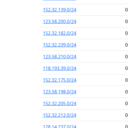
152.32.139.0/24
0
123.58.200.0/24
0
152.32.182.0/24
0
152.32.239.0/24
0
123.58.210.0/24
0
118.193.39.0/24
0
152.32.175.0/24
0
123.58.198.0/24
0
152.32.205.0/24
0
152.32.212.0/24
0
128.14.237.0/24
0