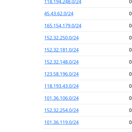
118.194.248.0/24
0
45.43.62.0/24
0
165.154.179.0/24
0
152.32.250.0/24
0
152.32.181.0/24
0
152.32.148.0/24
0
123.58.196.0/24
0
118.193.43.0/24
0
101.36.106.0/24
0
152.32.254.0/24
0
101.36.119.0/24
0