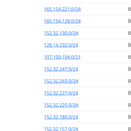
165.154.221.0/24
0
165.154.128.0/24
0
152.32.130.0/24
0
128.14.232.0/24
0
107.150.104.0/21
0
152.32.247.0/24
0
152.32.243.0/24
0
152.32.227.0/24
0
152.32.225.0/24
0
152.32.180.0/24
0
152.32.157.0/24
0