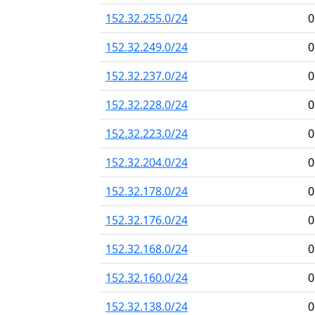
152.32.255.0/24
0
152.32.249.0/24
0
152.32.237.0/24
0
152.32.228.0/24
0
152.32.223.0/24
0
152.32.204.0/24
0
152.32.178.0/24
0
152.32.176.0/24
0
152.32.168.0/24
0
152.32.160.0/24
0
152.32.138.0/24
0